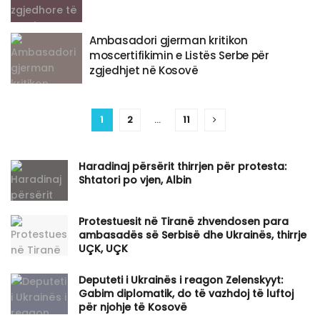
Ambasadori gjerman kritikon
moscertifikimin e Listës Serbe për
zgjedhjet në Kosovë
1
2
…
11
Haradinaj përsërit thirrjen për protesta:
Shtatori po vjen, Albin
Protestuesit në Tiranë zhvendosen para
ambasadës së Serbisë dhe Ukrainës, thirrje
UÇK, UÇK
​Deputeti i Ukrainës i reagon Zelenskyyt:
Gabim diplomatik, do të vazhdoj të luftoj
për njohje të Kosovë