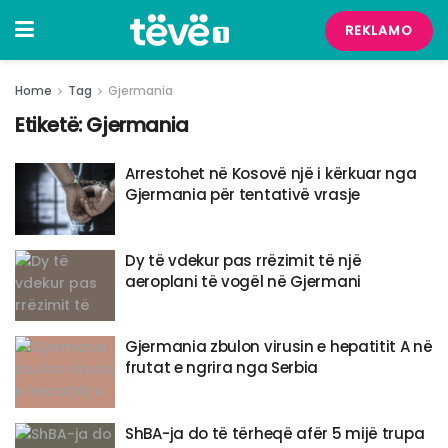
REKLAMO
Home
Tag
Gjermania
Etiketë:
Gjermania
Arrestohet në Kosovë një i kërkuar nga
Gjermania për tentativë vrasje
​Dy të vdekur pas rrëzimit të një
aeroplani të vogël në Gjermani
Gjermania zbulon virusin e hepatitit A në
frutat e ngrira nga Serbia
ShBA-ja do të tërheqë afër 5 mijë trupa