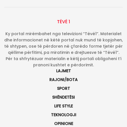
TËVË 1
Ky portal mirëmbahet nga televizioni “Tëvë1”. Materialet
dhe informacionet në këtë portal nuk mund të kopjohen,
të shtypen, ose të përdoren në çfarëdo forme tjetër për
qëllime përfitimi, pa miratimin e drejtuesve të “Tëvë1”.
Për ta shfrytëzuar materialin e këtij portali obligoheni t’i
pranoni kushtet e përdorimit.
LAJMET
RAJONI/BOTA
SPORT
SHËNDETËSI
LIFE STYLE
TEKNOLOGJI
OPINIONE