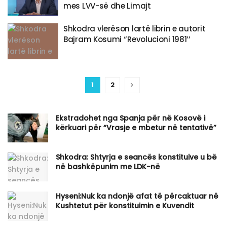
mes LVV-së dhe Limajt
Shkodra vlerëson lartë librin e autorit
Bajram Kosumi ‘’Revolucioni 1981’’
1
2
Ekstradohet nga Spanja për në Kosovë i
kërkuari për “Vrasje e mbetur në tentativë”
Shkodra: Shtyrja e seancës konstituive u bë
në bashkëpunim me LDK-në
Hyseni:Nuk ka ndonjë afat të përcaktuar në
Kushtetut për konstituimin e Kuvendit