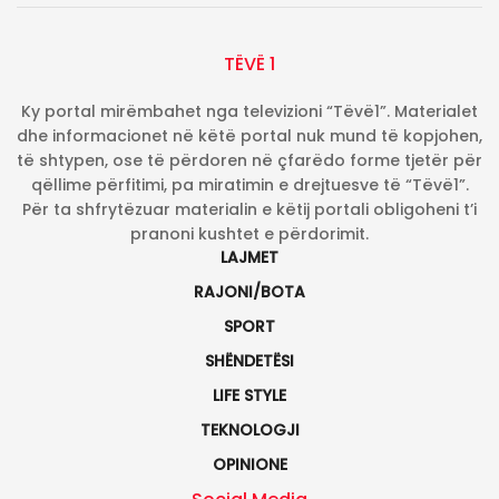
TËVË 1
Ky portal mirëmbahet nga televizioni “Tëvë1”. Materialet
dhe informacionet në këtë portal nuk mund të kopjohen,
të shtypen, ose të përdoren në çfarëdo forme tjetër për
qëllime përfitimi, pa miratimin e drejtuesve të “Tëvë1”.
Për ta shfrytëzuar materialin e këtij portali obligoheni t’i
pranoni kushtet e përdorimit.
LAJMET
RAJONI/BOTA
SPORT
SHËNDETËSI
LIFE STYLE
TEKNOLOGJI
OPINIONE