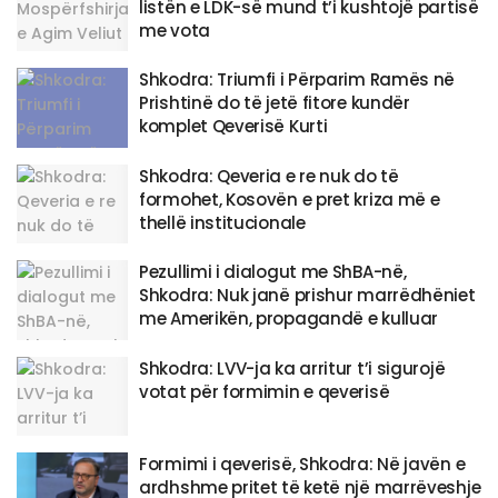
listën e LDK-së mund t’i kushtojë partisë
me vota
Shkodra: Triumfi i Përparim Ramës në
Prishtinë do të jetë fitore kundër
komplet Qeverisë Kurti
Shkodra: Qeveria e re nuk do të
formohet, Kosovën e pret kriza më e
thellë institucionale
Pezullimi i dialogut me ShBA-në,
Shkodra: Nuk janë prishur marrëdhëniet
me Amerikën, propagandë e kulluar
Shkodra: LVV-ja ka arritur t’i sigurojë
votat për formimin e qeverisë
Formimi i qeverisë, Shkodra: Në javën e
ardhshme pritet të ketë një marrëveshje