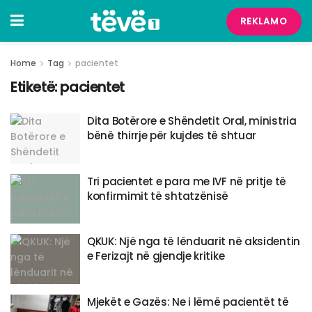
REKLAMO
Home
Tag
pacientet
Etiketë:
pacientet
Dita Botërore e Shëndetit Oral, ministria
bënë thirrje për kujdes të shtuar
​Tri pacientet e para me IVF në pritje të
konfirmimit të shtatzënisë
QKUK: Një nga të lënduarit në aksidentin
e Ferizajt në gjendje kritike
Mjekët e Gazës: Ne i lëmë pacientët të