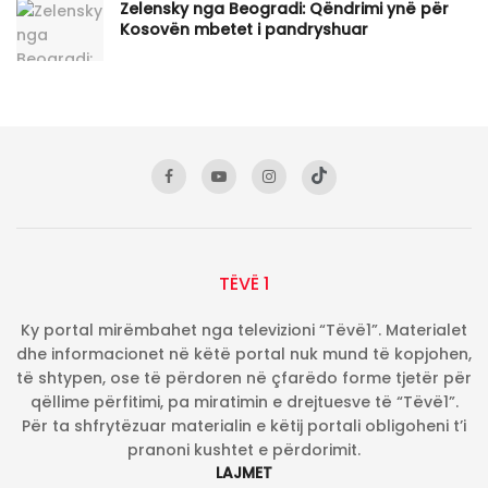
Zelensky nga Beogradi: Qëndrimi ynë për
Kosovën mbetet i pandryshuar
TËVË 1
Ky portal mirëmbahet nga televizioni “Tëvë1”. Materialet
dhe informacionet në këtë portal nuk mund të kopjohen,
të shtypen, ose të përdoren në çfarëdo forme tjetër për
qëllime përfitimi, pa miratimin e drejtuesve të “Tëvë1”.
Për ta shfrytëzuar materialin e këtij portali obligoheni t’i
pranoni kushtet e përdorimit.
LAJMET