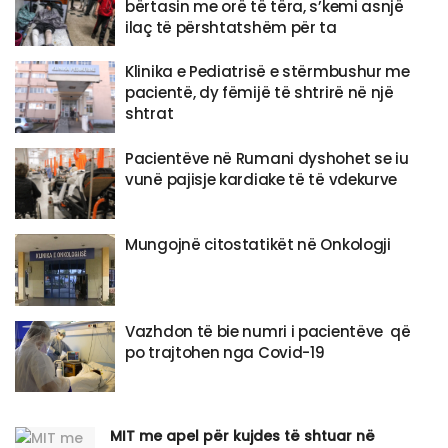
bërtasin me orë të tëra, s’kemi asnjë
ilaç të përshtatshëm për ta
Klinika e Pediatrisë e stërmbushur me
pacientë, dy fëmijë të shtrirë në një
shtrat
Pacientëve në Rumani dyshohet se iu
vunë pajisje kardiake të të vdekurve
Mungojnë citostatikët në Onkologji
Vazhdon të bie numri i pacientëve që
po trajtohen nga Covid-19
MIT me apel për kujdes të shtuar në