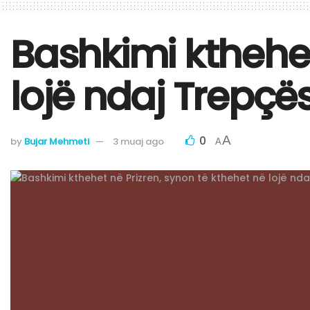
Bashkimi kthehet
lojë ndaj Trepçë
0
A
by
Bujar Mehmeti
3 muaj ago
A