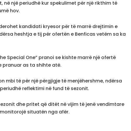
 në një periudhë kur spekulimet për një rikthim të
umë hov.
erohet kandidati kryesor për të marrë drejtimin e
ndërsa heshtja e tij për ofertën e Benficas vetëm sa ka
The Special One” pranoi se kishte marrë një ofertë
e pranuar as ta shihte atë.
sion mbi të për një përgjigje të menjëhershme, ndërsa
periudhë reflektimi në fund të sezonit.
ezonit dhe pritet që ditët në vijim të jenë vendimtare
 monitorojë situatën nga afër.