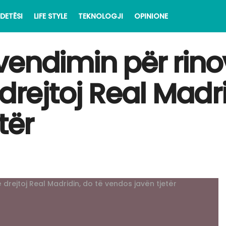
DETËSI
LIFE STYLE
TEKNOLOGJI
OPINIONE
vendimin për rin
drejtoj Real Madri
tër