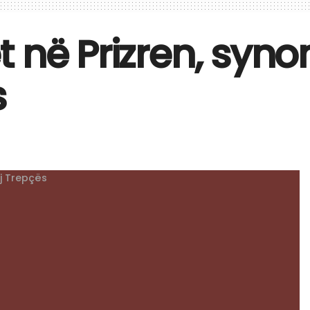
 në Prizren, syno
s