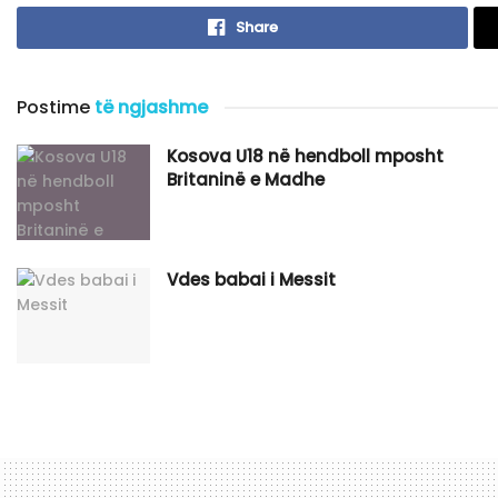
Share
Postime
të ngjashme
Kosova U18 në hendboll mposht
Britaninë e Madhe
Vdes babai i Messit