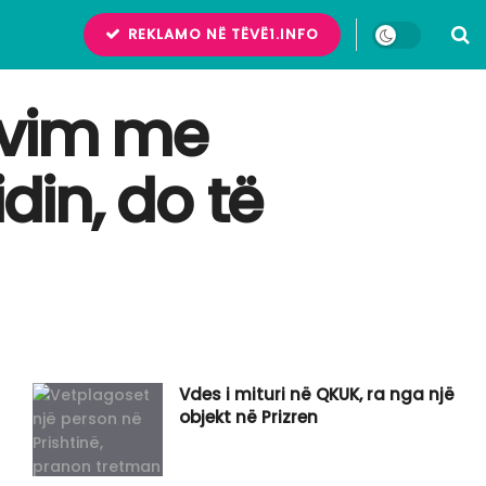
REKLAMO NË TËVË1.INFO
ovim me
din, do të
Vdes i mituri në QKUK, ra nga një
objekt në Prizren