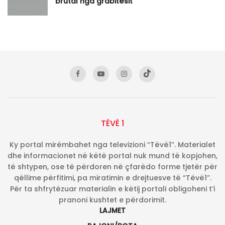
brutal nga grabitësit
TËVË 1
Ky portal mirëmbahet nga televizioni “Tëvë1”. Materialet
dhe informacionet në këtë portal nuk mund të kopjohen,
të shtypen, ose të përdoren në çfarëdo forme tjetër për
qëllime përfitimi, pa miratimin e drejtuesve të “Tëvë1”.
Për ta shfrytëzuar materialin e këtij portali obligoheni t’i
pranoni kushtet e përdorimit.
LAJMET