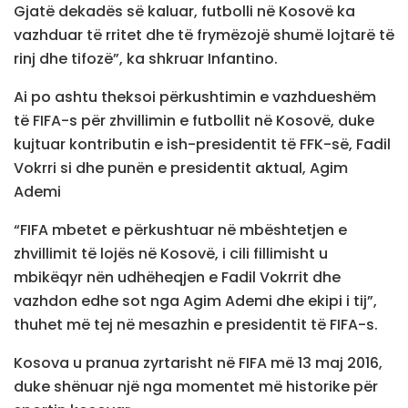
Gjatë dekadës së kaluar, futbolli në Kosovë ka
vazhduar të rritet dhe të frymëzojë shumë lojtarë të
rinj dhe tifozë”, ka shkruar Infantino.
Ai po ashtu theksoi përkushtimin e vazhdueshëm
të FIFA-s për zhvillimin e futbollit në Kosovë, duke
kujtuar kontributin e ish-presidentit të FFK-së, Fadil
Vokrri si dhe punën e presidentit aktual, Agim
Ademi
“FIFA mbetet e përkushtuar në mbështetjen e
zhvillimit të lojës në Kosovë, i cili fillimisht u
mbikëqyr nën udhëheqjen e Fadil Vokrrit dhe
vazhdon edhe sot nga Agim Ademi dhe ekipi i tij”,
thuhet më tej në mesazhin e presidentit të FIFA-s.
Kosova u pranua zyrtarisht në FIFA më 13 maj 2016,
duke shënuar një nga momentet më historike për