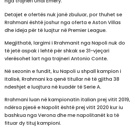
nga trajneri Unai Emery.
Detajet e ofertës nuk janë zbuluar, por thuhet se
Rrahmani është joshur nga oferta e Aston Villas
dhe ideja për të luajtur në Premier League.
Megjithatë, largimi i Rrahmanit nga Napoli nuk do
të jetë aspak i lehtë për shkak se 31-vjeçari
vlerësohet lart nga trajneri Antonio Conte.
Në sezonin e fundit, ku Napoli u shpall kampion i
Italisë, Rrahmani ka qenë titullar në të gjitha 38
ndeshjet e luajtura në kuadër të Serie A.
Rrahmani luan në kampionatin italian prej vitit 2019,
ndërsa pjesë e Napolit është prej vitit 2020 kur iu
bashkua nga Verona dhe me napolitanët ka të
fituar dy tituj kampioni.