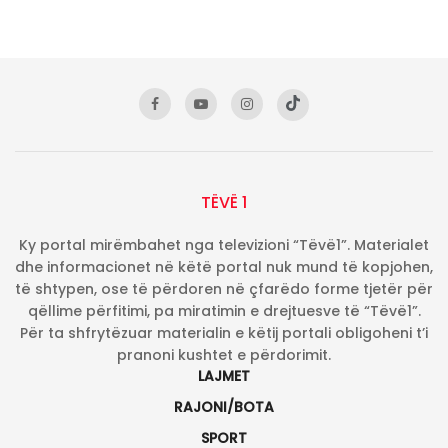
TËVË 1
Ky portal mirëmbahet nga televizioni “Tëvë1”. Materialet
dhe informacionet në këtë portal nuk mund të kopjohen,
të shtypen, ose të përdoren në çfarëdo forme tjetër për
qëllime përfitimi, pa miratimin e drejtuesve të “Tëvë1”.
Për ta shfrytëzuar materialin e këtij portali obligoheni t’i
pranoni kushtet e përdorimit.
LAJMET
RAJONI/BOTA
SPORT