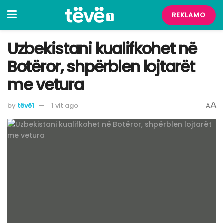
REKLAMO
Uzbekistani kualifkohet në
Botëror, shpërblen lojtarët
me vetura
A
by
tëvë1
1 vit ago
A