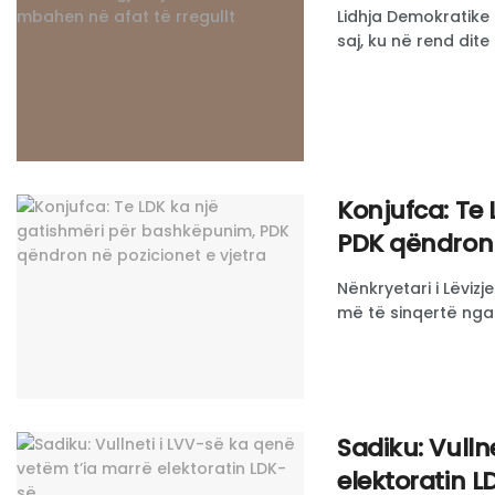
Lidhja Demokratike
saj, ku në rend dite 
Konjufca: Te
PDK qëndron 
Nënkryetari i Lëviz
më të sinqertë nga 
Sadiku: Vulln
elektoratin 