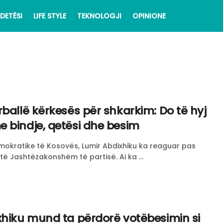
DETËSI
LIFE STYLE
TEKNOLOGJI
OPINIONE
ballë kërkesës për shkarkim: Do të hyj
 bindje, qetësi dhe besim
Demokratike të Kosovës, Lumir Abdixhiku ka reaguar pas
 të Jashtëzakonshëm të partisë. Ai ka ...
xhiku mund ta përdorë votëbesimin si