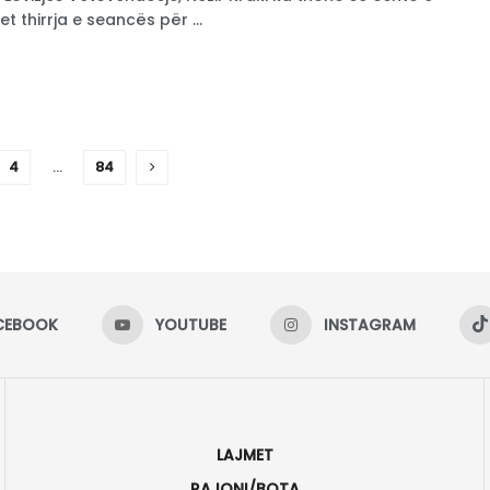
 thirrja e seancës për ...
4
…
84
CEBOOK
YOUTUBE
INSTAGRAM
LAJMET
RAJONI/BOTA