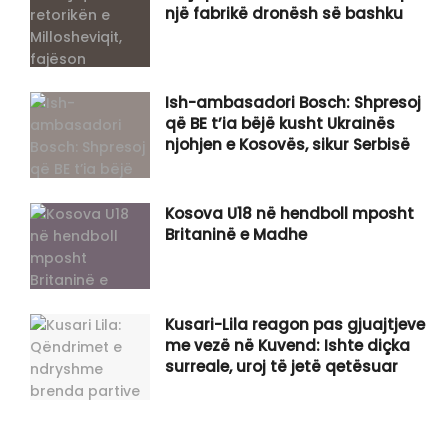
një fabrikë dronësh së bashku
Ish-ambasadori Bosch: Shpresoj
që BE t’ia bëjë kusht Ukrainës
njohjen e Kosovës, sikur Serbisë
Kosova U18 në hendboll mposht
Britaninë e Madhe
Kusari-Lila reagon pas gjuajtjeve
me vezë në Kuvend: Ishte diçka
surreale, uroj të jetë qetësuar