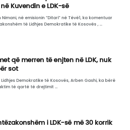
e në Kuvendin e LDK-së
an Nimani, në emisionin “Ditari” në Tëvë1, ka komentuar
konshëm të Lidhjes Demokratike të Kosovës , ...
met që merren të enjten në LDK, nuk
ër sot
 i Lidhjes Demokratike të Kosovës, Arben Gashi, ka bërë
ktim të qartë të drejtimit ...
shtëzakonshëm i LDK-së më 30 korrik