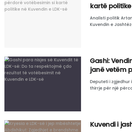
kartë politik
Analisti politik Art
Kuvendin e Jashtëza
Gashi: Vendi
janë vetëm p
Deputeti i zgjedhur
thirrje për një përca
Kuvendi i ja