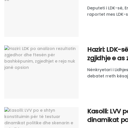
Deputeti i LDK-së, E
raportet mes LDK-së
Haziri: LDK-s
zgjidhje e as
Nënkryetari i Lidhje
debatet rreth kësaj 
Kasolli: LVV 
dinamikat pol