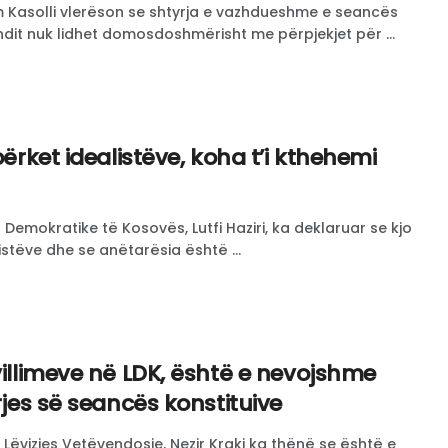
frim Kasolli vlerëson se shtyrja e vazhdueshme e seancës
ndit nuk lidhet domosdoshmërisht me përpjekjet për ...
përket idealistëve, koha t’i kthehemi
s Demokratike të Kosovës, Lutfi Haziri, ka deklaruar se kjo
istëve dhe se anëtarësia është ...
villimeve në LDK, është e nevojshme
rrjes së seancës konstituive
i Lëvizjes Vetëvendosje, Nezir Kraki ka thënë se është e