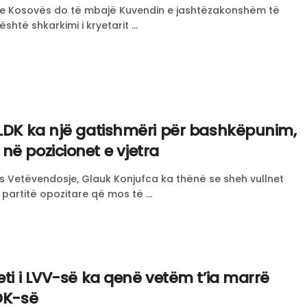
 e Kosovës do të mbajë Kuvendin e jashtëzakonshëm të
është shkarkimi i kryetarit ...
 LDK ka një gatishmëri për bashkëpunim,
në pozicionet e vjetra
jes Vetëvendosje, Glauk Konjufca ka thënë se sheh vullnet
partitë opozitare që mos të ...
eti i LVV-së ka qenë vetëm t’ia marrë
LDK-së