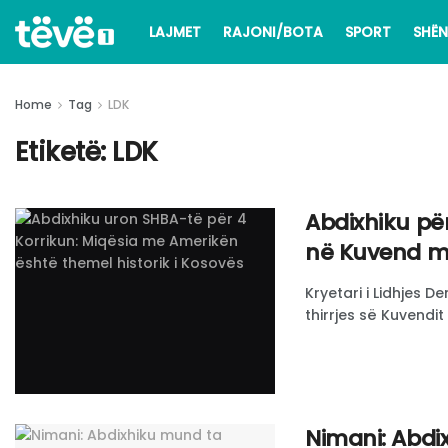
LAJMET
RAJONI/BOTA
SPORT
SHËN
Home
Tag
LDK
Etiketë:
LDK
Abdixhiku për
në Kuvend me
Kryetari i Lidhjes 
thirrjes së Kuvendit
Nimani: Abdi