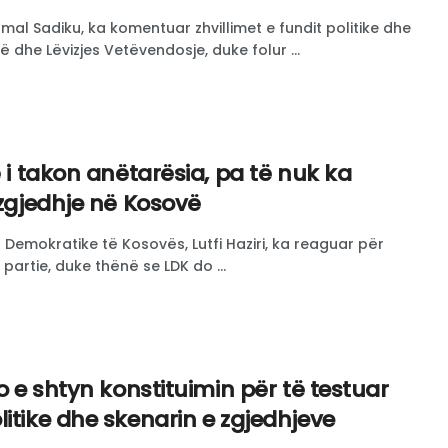
rmal Sadiku, ka komentuar zhvillimet e fundit politike dhe
 dhe Lëvizjes Vetëvendosje, duke folur ...
ë i takon anëtarësia, pa të nuk ka
 zgjedhje në Kosovë
s Demokratike të Kosovës, Lutfi Haziri, ka reaguar për
partie, duke thënë se LDK do ...
po e shtyn konstituimin për të testuar
itike dhe skenarin e zgjedhjeve