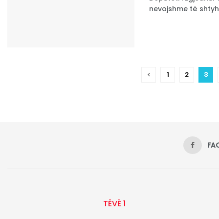
nevojshme të shtyhet
1
2
3
FA
TËVË 1