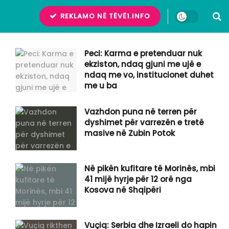
REKLAMO NË TËVË1.INFO
Peci: Karma e pretenduar nuk
ekziston, ndaq gjuni me ujë e
ndaq me vo, institucionet duhet
me u ba
Vazhdon puna në terren për
dyshimet për varrezën e tretë
masive në Zubin Potok
Në pikën kufitare të Morinës, mbi
41 mijë hyrje për 12 orë nga
Kosova në Shqipëri
Vuçiq: Serbia dhe Izraeli do hapin