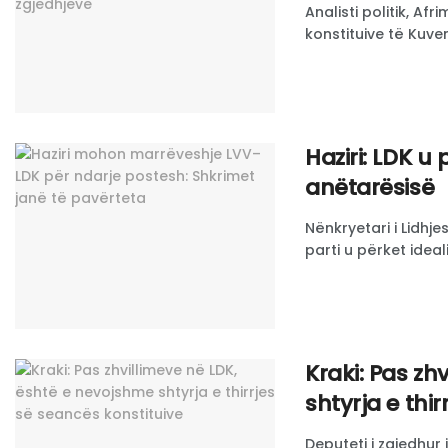
Analisti politik, A
konstituive të Kuve
Haziri: LDK u 
anëtarësisë
Nënkryetari i Lidhje
parti u përket ideal
Kraki: Pas zh
shtyrja e thi
Deputeti i zgjedhur 