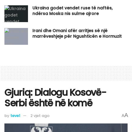
Ukraina godet vendet ruse të naftës,
ndërsa Moska nis sulme ajrore
Irani dhe Omani afër arritjes së një
marrëveshjeje për Ngushticën e Hormuzit
Gjuriq: Dialogu Kosovë-
Serbi është në komë
A
by
teve1
2 vjet ago
A