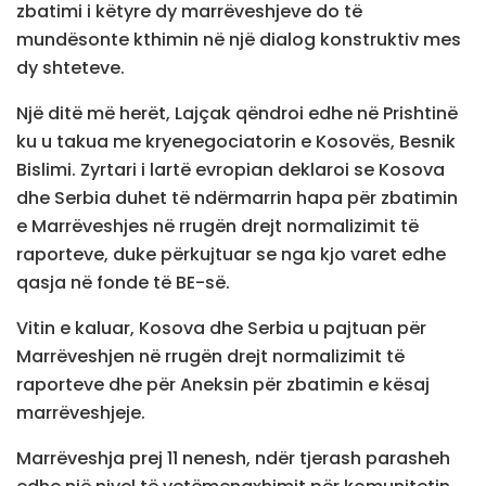
zbatimi i këtyre dy marrëveshjeve do të
mundësonte kthimin në një dialog konstruktiv mes
dy shteteve.
Një ditë më herët, Lajçak qëndroi edhe në Prishtinë
ku u takua me kryenegociatorin e Kosovës, Besnik
Bislimi. Zyrtari i lartë evropian deklaroi se Kosova
dhe Serbia duhet të ndërmarrin hapa për zbatimin
e Marrëveshjes në rrugën drejt normalizimit të
raporteve, duke përkujtuar se nga kjo varet edhe
qasja në fonde të BE-së.
Vitin e kaluar, Kosova dhe Serbia u pajtuan për
Marrëveshjen në rrugën drejt normalizimit të
raporteve dhe për Aneksin për zbatimin e kësaj
marrëveshjeje.
Marrëveshja prej 11 nenesh, ndër tjerash parasheh