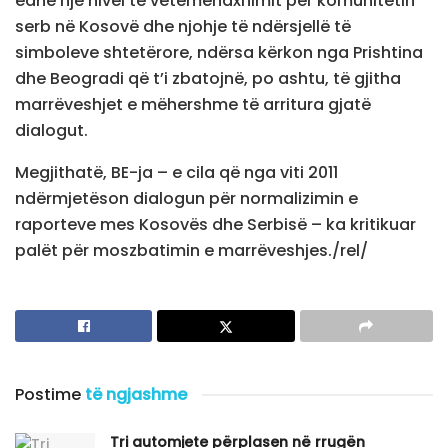
edhe një nivel të vetëmenaxhimit për komunitetin
serb në Kosovë dhe njohje të ndërsjellë të
simboleve shtetërore, ndërsa kërkon nga Prishtina
dhe Beogradi që t’i zbatojnë, po ashtu, të gjitha
marrëveshjet e mëhershme të arritura gjatë
dialogut.
Megjithatë, BE-ja – e cila që nga viti 2011
ndërmjetëson dialogun për normalizimin e
raporteve mes Kosovës dhe Serbisë – ka kritikuar
palët për moszbatimin e marrëveshjes./rel/
Postime
të ngjashme
Tri automjete përplasen në rrugën