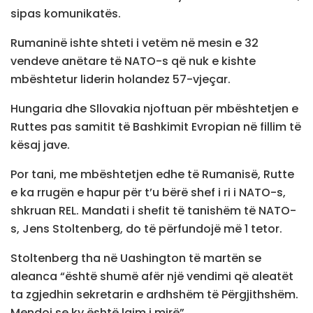
sipas komunikatës.
Rumaninë ishte shteti i vetëm në mesin e 32
vendeve anëtare të NATO-s që nuk e kishte
mbështetur liderin holandez 57-vjeçar.
Hungaria dhe Sllovakia njoftuan për mbështetjen e
Ruttes pas samitit të Bashkimit Evropian në fillim të
kësaj jave.
Por tani, me mbështetjen edhe të Rumanisë, Rutte
e ka rrugën e hapur për t’u bërë shef i ri i NATO-s,
shkruan REL. Mandati i shefit të tanishëm të NATO-
s, Jens Stoltenberg, do të përfundojë më 1 tetor.
Stoltenberg tha në Uashington të martën se
aleanca “është shumë afër një vendimi që aleatët
ta zgjedhin sekretarin e ardhshëm të Përgjithshëm.
Mendoj se ky është lajm i mirë”.