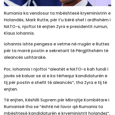
Rumania ka vendosur ta mbështesë kryeministrin e
Holandës, Mark Rutte, për t’u bërë shef i ardhshëm i
NATO-s, njoftoi të enjten Zyra e presidentit rumun,
Klaus Iohannis.
Iohannis ishte pengesa e vetme në rrugën e Ruttes
për ta marrë postin e sekretarit të Përgjithshëm të
aleancës ushtarake.
Por, Iohannis i njoftoi “aleatët e NATO-s kah fundi i
javës së kaluar se ai e ka tërhequr kandidaturën e
tij për postin e shefit të aleancës”, tha Zyra e tij të
enjten.
Të enjten, Këshilli Suprem për Mbrojtje Kombëtare i
Rumanisë tha se “është në favor që Rumania ta
mbështesë kandidaturën e kryeministrit holandez”,