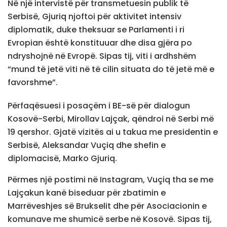
Në një intervistë për transmetuesin publik të
Serbisë, Gjuriq njoftoi për aktivitet intensiv
diplomatik, duke theksuar se Parlamenti i ri
Evropian është konstituuar dhe disa gjëra po
ndryshojnë në Evropë. Sipas tij, viti i ardhshëm
“mund të jetë viti në të cilin situata do të jetë më e
favorshme”.
Përfaqësuesi i posaçëm i BE-së për dialogun
Kosovë-Serbi, Mirollav Lajçak, qëndroi në Serbi më
19 qershor. Gjatë vizitës ai u takua me presidentin e
Serbisë, Aleksandar Vuçiq dhe shefin e
diplomacisë, Marko Gjuriq.
Përmes një postimi në Instagram, Vuçiq tha se me
Lajçakun kanë biseduar për zbatimin e
Marrëveshjes së Brukselit dhe për Asociacionin e
komunave me shumicë serbe në Kosovë. Sipas tij,