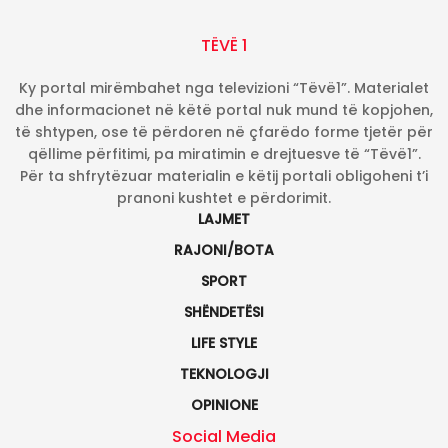
TËVË 1
Ky portal mirëmbahet nga televizioni “Tëvë1”. Materialet
dhe informacionet në këtë portal nuk mund të kopjohen,
të shtypen, ose të përdoren në çfarëdo forme tjetër për
qëllime përfitimi, pa miratimin e drejtuesve të “Tëvë1”.
Për ta shfrytëzuar materialin e këtij portali obligoheni t’i
pranoni kushtet e përdorimit.
LAJMET
RAJONI/BOTA
SPORT
SHËNDETËSI
LIFE STYLE
TEKNOLOGJI
OPINIONE
Social Media