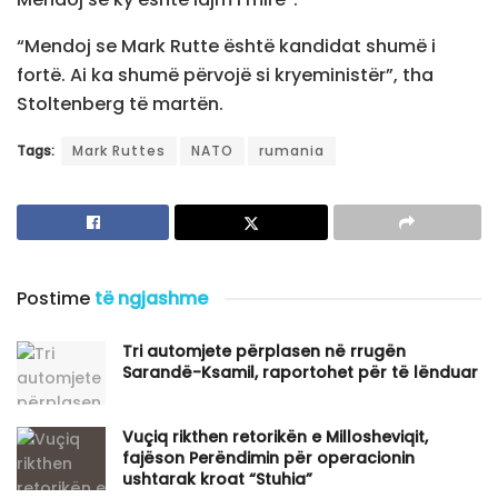
“Mendoj se Mark Rutte është kandidat shumë i
fortë. Ai ka shumë përvojë si kryeministër”, tha
Stoltenberg të martën.
Tags:
Mark Ruttes
NATO
rumania
Postime
të ngjashme
Tri automjete përplasen në rrugën
Sarandë-Ksamil, raportohet për të lënduar
Vuçiq rikthen retorikën e Millosheviqit,
fajëson Perëndimin për operacionin
ushtarak kroat “Stuhia”