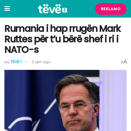
REKLAMO
Rumania i hap rrugën Mark
Ruttes për t’u bërë shef i ri i
NATO-s
A
by
TËVË 1
2 vjet ago
A