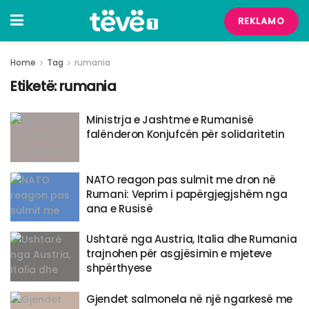
REKLAMO
Home
Tag
rumania
Etiketë:
rumania
Ministrja e Jashtme e Rumanisë
falënderon Konjufcën për solidaritetin
NATO reagon pas sulmit me dron në
Rumani: Veprim i papërgjegjshëm nga
ana e Rusisë
Ushtarë nga Austria, Italia dhe Rumania
trajnohen për asgjësimin e mjeteve
shpërthyese
Gjendet salmonela në një ngarkesë me