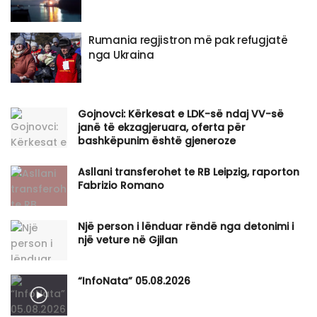
Rumania regjistron më pak refugjatë
nga Ukraina
Gojnovci: Kërkesat e LDK-së ndaj VV-së
janë të ekzagjeruara, oferta për
bashkëpunim është gjeneroze
Asllani transferohet te RB Leipzig, raporton
Fabrizio Romano
Një person i lënduar rëndë nga detonimi i
një veture në Gjilan
“InfoNata” 05.08.2026