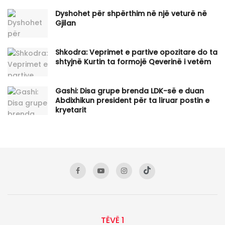
Dyshohet për shpërthim në një veturë në
Gjilan
Shkodra: Veprimet e partive opozitare do ta
shtyjnë Kurtin ta formojë Qeverinë i vetëm
Gashi: Disa grupe brenda LDK-së e duan
Abdixhikun president për ta liruar postin e
kryetarit
TËVË 1