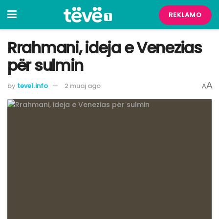
REKLAMO
Rrahmani, ideja e Venezias
për sulmin
A
by
teve1.info
2 muaj ago
A