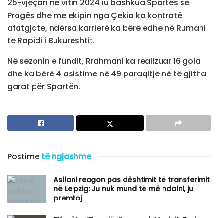
25-vjeçari në vitin 2024 iu bashkua Spartës së
Pragës dhe me ekipin nga Çekia ka kontratë
afatgjate, ndërsa karrierë ka bërë edhe në Rumani
te Rapidi i Bukureshtit.
Në sezonin e fundit, Rrahmani ka realizuar 16 gola
dhe ka bërë 4 asistime në 49 paraqitje në të gjitha
garat për Spartën.
Postime
të ngjashme
Asllani reagon pas dështimit të transferimit
në Leipzig: Ju nuk mund të më ndalni, ju
premtoj