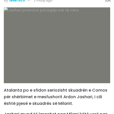
A
by
teve1.info
2 muaj ago
A
Atalanta po e sfidon seriozisht skuadrën e Comos
për shërbimet e mesfushorit Ardon Jashari, i cili
është pjesë e skuadrës së Milanit.