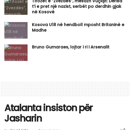
Tifozët e “Zvezdës”, mesazh Vuçiqit: Derisa
t’i e pret një nazist, serbët po derdhin gjak
në Kosovë
Kosova U18 në hendboll mposht Britaninë e
Madhe
Bruno Gumaraes, lojtar i ri i Arsenalit
Atalanta insiston për
Jasharin