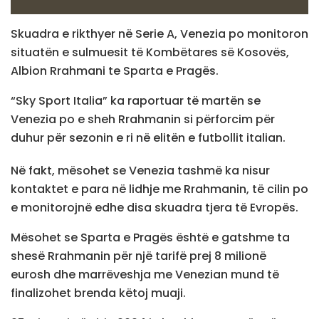
Skuadra e rikthyer në Serie A, Venezia po monitoron
situatën e sulmuesit të Kombëtares së Kosovës,
Albion Rrahmani te Sparta e Pragës.
“Sky Sport Italia” ka raportuar të martën se
Venezia po e sheh Rrahmanin si përforcim për
duhur për sezonin e ri në elitën e futbollit italian.
Në fakt, mësohet se Venezia tashmë ka nisur
kontaktet e para në lidhje me Rrahmanin, të cilin po
e monitorojnë edhe disa skuadra tjera të Evropës.
Mësohet se Sparta e Pragës është e gatshme ta
shesë Rrahmanin për një tarifë prej 8 milionë
eurosh dhe marrëveshja me Venezian mund të
finalizohet brenda këtoj muaji.