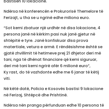
bastisën 10 lokacione.
Ndërsa në konferencën e Prokurorisë Themelore të
Ferizajt, u tha se u ngrinë edhe miliona euro.
“Sot kemi zbatuar një urdhër në disa lokacione, 4
persona janë në kërkim pasi nuk janë gjetur në
shtëpitë e tyre. Janë konfiskuar disa prova
matertiale, vetura e armë. E rëndësishme është se
gjatë zhvillimit të hetimeve prej 21 dhjetor deri më
tani, nga të dhënat financiare që kemi siguruar,
deri më tani kemi ngrirë afër 6 milionë euro”,
Ky rast, do të vazhdonte edhe me 6 janar të këtij
viti.
Në këtë datë, Policia e Kosovës bastisi 9 lokacione
në Ferizaj, Shtëpcë dhe Prishtinë.
Ndërsa nën pranga përfunduan edhe 10 persona të