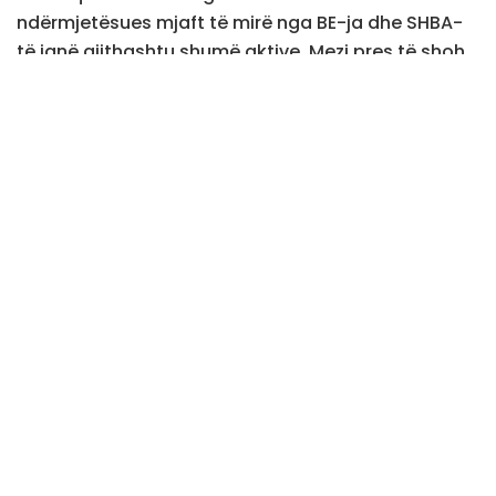
ndërmjetësues mjaft të mirë nga BE-ja dhe SHBA-
të janë gjithashtu shumë aktive. Mezi pres të shoh
një përparim, dhe mendoj se të gjithë mund të
shtyjmë për këtë dhe të sigurohemi që të gjithë të
jenë në detyrë dhe të shohin përpara”, thekson Hill.
Rundi i ri i dialogut mes Kosovës dhe Serbisë, që
ndërmjetësohet nga Bashkimi Evropian, do të
mbahet më 18 gusht në Bruksel.
Duke komentuar faktin se Serbia është i vetmi vend
evropian që nuk dëshiron të vendosë sanksione
ndaj Rusisë, Hill tha se është e qartë se Serbia ka
një qëndrim ndryshe nga SHBA-ja dhe partnerët e
saj evropianë.
“Mendoj se është e rëndësishme të përqendrohemi
në gjërat për të cilat biem dakord dhe të përpiqemi