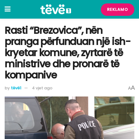
REKLAMO
Rasti “Brezovica”, nën
pranga përfunduan një ish-
kryetar komune, zyrtarë të
ministrive dhe pronarë të
kompanive
A
by
tëvë1
4 vjet ago
A