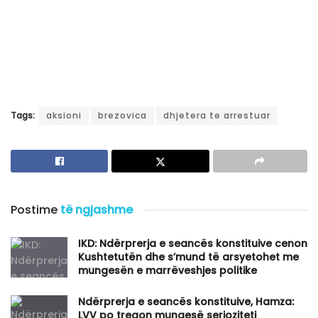
Tags:
aksioni
brezovica
dhjetera te arrestuar
Postime
të ngjashme
IKD: Ndërprerja e seancës konstituive cenon
Kushtetutën dhe s’mund të arsyetohet me
mungesën e marrëveshjes politike
Ndërprerja e seancës konstituive, Hamza:
LVV po tregon mungesë serioziteti