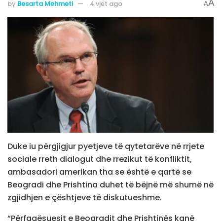
A
by
Besarta Mehmeti
4 vjet ago
A
Duke iu përgjigjur pyetjeve të qytetarëve në rrjete
sociale rreth dialogut dhe rrezikut të konfliktit,
ambasadori amerikan tha se është e qartë se
Beogradi dhe Prishtina duhet të bëjnë më shumë në
zgjidhjen e çështjeve të diskutueshme.
“Përfaqësuesit e Beogradit dhe Prishtinës kanë