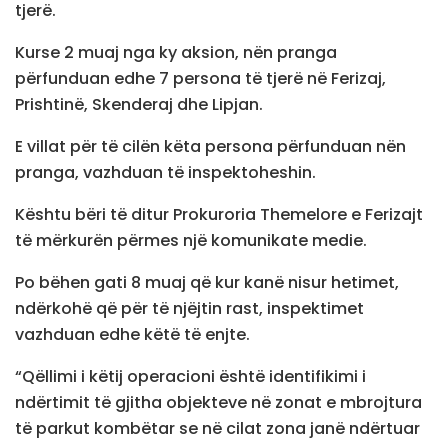
tjerë.
Kurse 2 muaj nga ky aksion, nën pranga
përfunduan edhe 7 persona të tjerë në Ferizaj,
Prishtinë, Skenderaj dhe Lipjan.
E villat për të cilën këta persona përfunduan nën
pranga, vazhduan të inspektoheshin.
Kështu bëri të ditur Prokuroria Themelore e Ferizajt
të mërkurën përmes një komunikate medie.
Po bëhen gati 8 muaj që kur kanë nisur hetimet,
ndërkohë që për të njëjtin rast, inspektimet
vazhduan edhe këtë të enjte.
“Qëllimi i këtij operacioni është identifikimi i
ndërtimit të gjitha objekteve në zonat e mbrojtura
të parkut kombëtar se në cilat zona janë ndërtuar