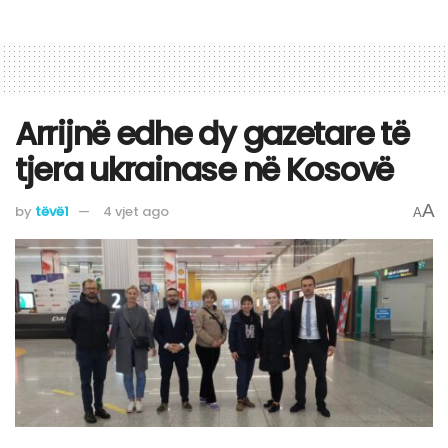
Arrijnë edhe dy gazetare të
tjera ukrainase në Kosovë
A
by
tëvë1
4 vjet ago
A