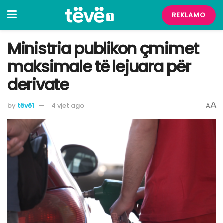
REKLAMO
Ministria publikon çmimet
maksimale të lejuara për
derivate
A
by
tëvë1
4 vjet ago
A