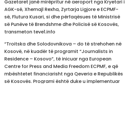
Gazetaret janë mirëpritur në aeroport nga Kryetari i
AGK-së, Xhemajl Rexha, Zyrtarja Ligjore e ECPMF-
së, Flutura Kusari, si dhe përfaqësues të Ministrisë
së Punëve të Brendshme dhe Policisë së Kosovës,
transmeton teve1.info
“Troitska dhe Solodovnikova – do të strehohen në
Kosovë, në kuadër të programit “Journalists in
Residence – Kosovo”, të inicuar nga European
Centre for Press and Media Freedom ECPMF, e që
mbështetet financiarisht nga Qeveria e Republikës
së Kosovës. Programi është duke u implementuar
nga Asociacioni i Gazetarëve të Kosovës, në
bashkëpunim të ngushtë me ECPMF-në”, thuhet në
njoftimin e AGK-së.