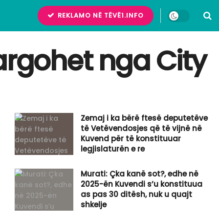
REKLAMO NË TËVË1.INFO
argohet nga City
Zemaj i ka bërë ftesë deputetëve
të Vetëvendosjes që të vijnë në
Kuvend për të konstituuar
legjislaturën e re
Murati: Çka kanë sot?, edhe në
2025-ën Kuvendi s’u konstituua
as pas 30 ditësh, nuk u quajt
shkelje