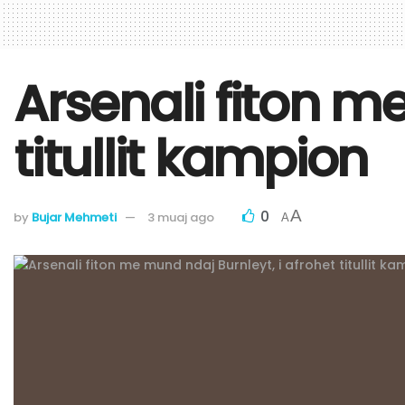
Arsenali fiton m
titullit kampion
0
A
by
Bujar Mehmeti
3 muaj ago
A