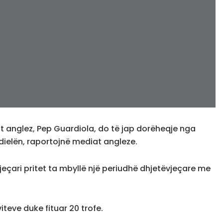
lit anglez, Pep Guardiola, do të jap dorëheqje nga
dielën, raportojnë mediat angleze.
jeçari pritet ta mbyllë një periudhë dhjetëvjeçare me
iteve duke fituar 20 trofe.