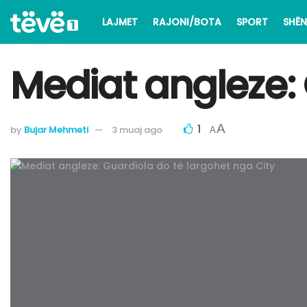
LAJMET
RAJONI/BOTA
SPORT
SHËN
Mediat angleze: 
1
A
by
Bujar Mehmeti
3 muaj ago
A