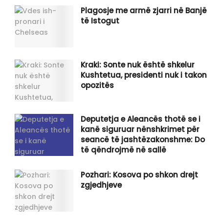
Plagosje me armë zjarri në Banjë
të Istogut
Kraki: Sonte nuk është shkelur
Kushtetua, presidenti nuk i takon
opozitës
Deputetja e Aleancës thotë se i
kanë siguruar nënshkrimet për
seancë të jashtëzakonshme: Do
të qëndrojmë në sallë
Pozhari: Kosova po shkon drejt
zgjedhjeve