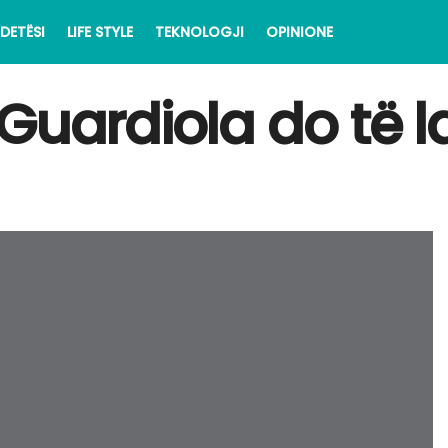
DETËSI
LIFE STYLE
TEKNOLOGJI
OPINIONE
Guardiola do të l