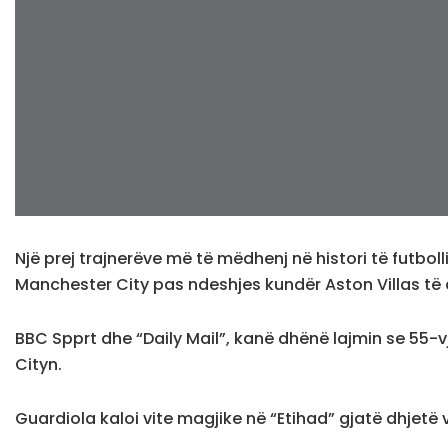
Një prej trajnerëve më të mëdhenj në histori të futbol
Manchester City pas ndeshjes kundër Aston Villas të 
BBC Spprt dhe “Daily Mail”, kanë dhënë lajmin se 55-v
Cityn.
Guardiola kaloi vite magjike në “Etihad” gjatë dhjetë v