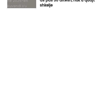
as pas 30 ditësh, nuk u quajt
shkelje
Plagosje me armë zjarri në Banjë
të Istogut
Kraki: Sonte nuk është shkelur
Kushtetua, presidenti nuk i takon
opozitës
Deputetja e Aleancës thotë se i
kanë siguruar nënshkrimet për
seancë të jashtëzakonshme: Do
të qëndrojmë në sallë
Pozhari: Kosova po shkon drejt
zgjedhjeve