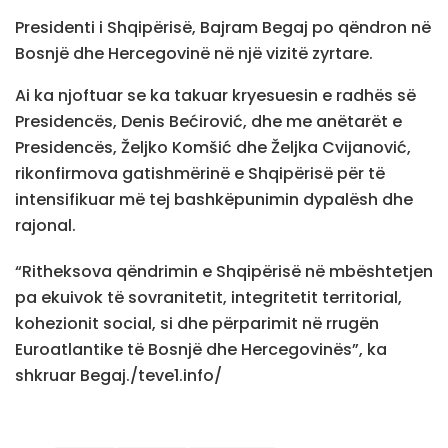
Presidenti i Shqipërisë, Bajram Begaj po qëndron në
Bosnjë dhe Hercegovinë në një vizitë zyrtare.
Ai ka njoftuar se ka takuar kryesuesin e radhës së
Presidencës, Denis Bećirović, dhe me anëtarët e
Presidencës, Željko Komšić dhe Željka Cvijanović,
rikonfirmova gatishmërinë e Shqipërisë për të
intensifikuar më tej bashkëpunimin dypalësh dhe
rajonal.
“Ritheksova qëndrimin e Shqipërisë në mbështetjen
pa ekuivok të sovranitetit, integritetit territorial,
kohezionit social, si dhe përparimit në rrugën
Euroatlantike të Bosnjë dhe Hercegovinës”, ka
shkruar Begaj./teve1.info/