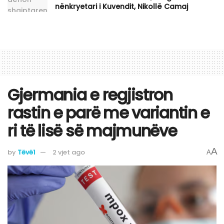
nënkryetari i Kuvendit, Nikollë Camaj
Gjermania e regjistron
rastin e parë me variantin e
ri të lisë së majmunëve
A
by
Tëvë1
2 vjet ago
A