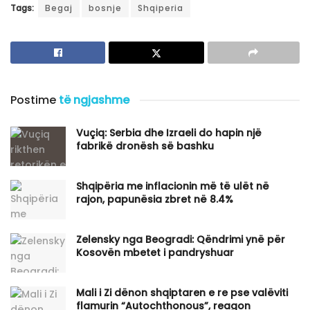
Tags:
Begaj
bosnje
Shqiperia
Postime
të ngjashme
Vuçiq: Serbia dhe Izraeli do hapin një
fabrikë dronësh së bashku
Shqipëria me inflacionin më të ulët në
rajon, papunësia zbret në 8.4%
Zelensky nga Beogradi: Qëndrimi ynë për
Kosovën mbetet i pandryshuar
​Mali i Zi dënon shqiptaren e re pse valëviti
flamurin “Autochthonous”, reagon