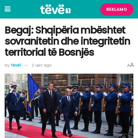
REKLAMO
Begaj: Shqipëria mbështet
sovranitetin dhe integritetin
territorial të Bosnjës
A
by
tëvë1
2 vjet ago
A