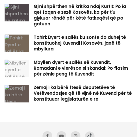
Gjini shpërthen në kritika ndaj Kurtit: Po ia
qet faqen e zezë Kosovës, ka për t’u
gjykuar rëndë për këtë fatkeqësi që po
gatuan
Tahiri: Dyert e sallës ku sonte do duhej të
konstituohej Kuvendi i Kosovës, janë të
mbyllura
Mbyllen dyert e sallës së Kuvendit,
Ramadani e vlerëson si skandal: Po flasim
për zënie peng të Kuvendit
Zemaj i ka bërë ftesë deputetëve të
Vetëvendosjes që të vijnë në Kuvend për të
konstituuar legjislaturën e re