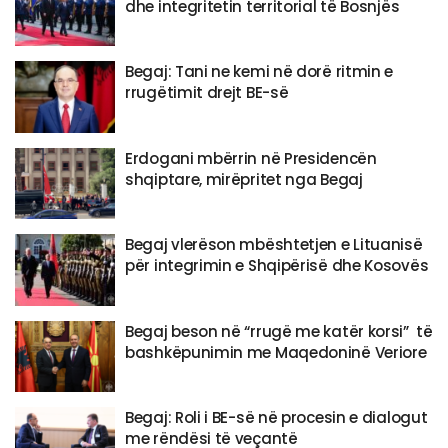
dhe integritetin territorial të Bosnjës
Begaj: Tani ne kemi në dorë ritmin e
rrugëtimit drejt BE-së
Erdogani mbërrin në Presidencën
shqiptare, mirëpritet nga Begaj
Begaj vlerëson mbështetjen e Lituanisë
për integrimin e Shqipërisë dhe Kosovës
Begaj beson në “rrugë me katër korsi” të
bashkëpunimin me Maqedoninë Veriore
Begaj: Roli i BE-së në procesin e dialogut
me rëndësi të veçantë