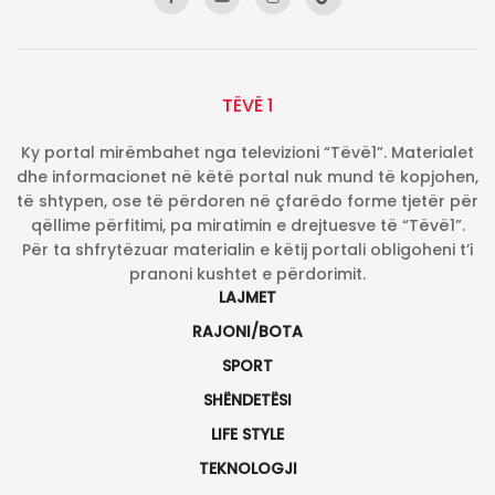
TËVË 1
Ky portal mirëmbahet nga televizioni “Tëvë1”. Materialet
dhe informacionet në këtë portal nuk mund të kopjohen,
të shtypen, ose të përdoren në çfarëdo forme tjetër për
qëllime përfitimi, pa miratimin e drejtuesve të “Tëvë1”.
Për ta shfrytëzuar materialin e këtij portali obligoheni t’i
pranoni kushtet e përdorimit.
LAJMET
RAJONI/BOTA
SPORT
SHËNDETËSI
LIFE STYLE
TEKNOLOGJI