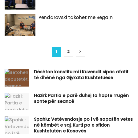
Pendarovski takohet me Begajn
1
2
Dështon konstituimi i Kuvendit sipas afatit
të dhënë nga Gjykata Kushtetuese
Haziri: Partia e parë duhej ta hapte rrugën
sonte për seancë
Spahiu: Vetëvendosje po i vë sopatën vetes
në këmbët e saj, Kurti po e sfidon
Kushtetutën e Kosovës