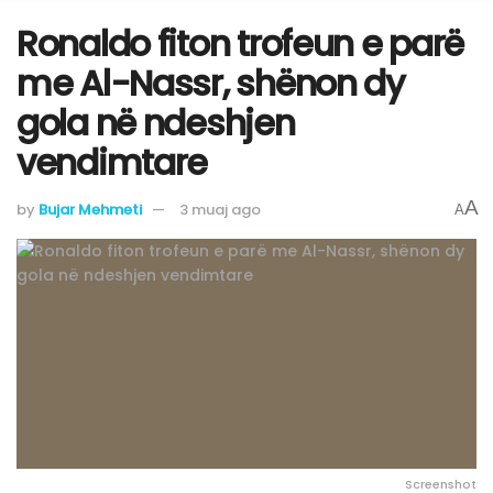
Ronaldo fiton trofeun e parë
me Al-Nassr, shënon dy
gola në ndeshjen
vendimtare
A
by
Bujar Mehmeti
3 muaj ago
A
Screenshot