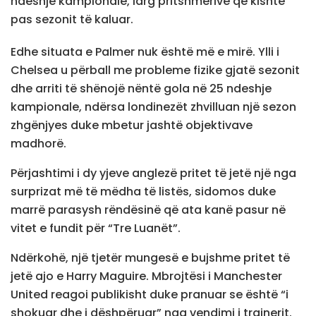
ndeshje kampionale, larg pritshmërive që kishte
pas sezonit të kaluar.
Edhe situata e Palmer nuk është më e mirë. Ylli i
Chelsea u përball me probleme fizike gjatë sezonit
dhe arriti të shënojë nëntë gola në 25 ndeshje
kampionale, ndërsa londinezët zhvilluan një sezon
zhgënjyes duke mbetur jashtë objektivave
madhorë.
Përjashtimi i dy yjeve anglezë pritet të jetë një nga
surprizat më të mëdha të listës, sidomos duke
marrë parasysh rëndësinë që ata kanë pasur në
vitet e fundit për “Tre Luanët”.
Ndërkohë, një tjetër mungesë e bujshme pritet të
jetë ajo e Harry Maguire. Mbrojtësi i Manchester
United reagoi publikisht duke pranuar se është “i
shokuar dhe i dëshpëruar” nga vendimi i trajnerit.