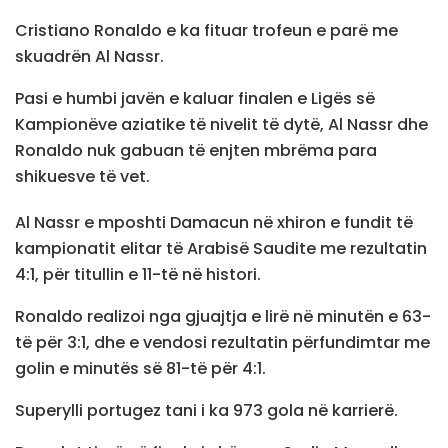
Cristiano Ronaldo e ka fituar trofeun e parë me
skuadrën Al Nassr.
Pasi e humbi javën e kaluar finalen e Ligës së
Kampionëve aziatike të nivelit të dytë, Al Nassr dhe
Ronaldo nuk gabuan të enjten mbrëma para
shikuesve të vet.
Al Nassr e mposhti Damacun në xhiron e fundit të
kampionatit elitar të Arabisë Saudite me rezultatin
4:1, për titullin e 11-të në histori.
Ronaldo realizoi nga gjuajtja e lirë në minutën e 63-
të për 3:1, dhe e vendosi rezultatin përfundimtar me
golin e minutës së 81-të për 4:1.
Superylli portugez tani i ka 973 gola në karrierë.