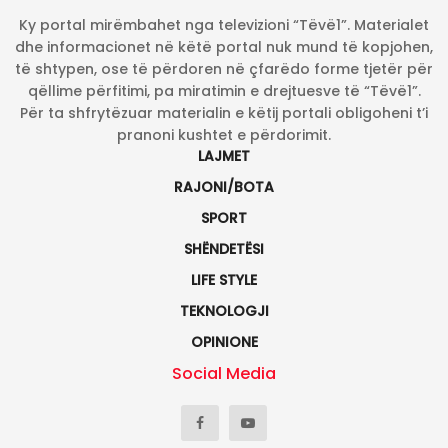
Ky portal mirëmbahet nga televizioni “Tëvë1”. Materialet
dhe informacionet në këtë portal nuk mund të kopjohen,
të shtypen, ose të përdoren në çfarëdo forme tjetër për
qëllime përfitimi, pa miratimin e drejtuesve të “Tëvë1”.
Për ta shfrytëzuar materialin e këtij portali obligoheni t’i
pranoni kushtet e përdorimit.
LAJMET
RAJONI/BOTA
SPORT
SHËNDETËSI
LIFE STYLE
TEKNOLOGJI
OPINIONE
Social Media