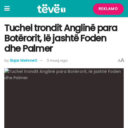
REKLAMO
Tuchel trondit Anglinë para
Botërorit, lë jashtë Foden
dhe Palmer
A
by
Bujar Mehmeti
3 muaj ago
A