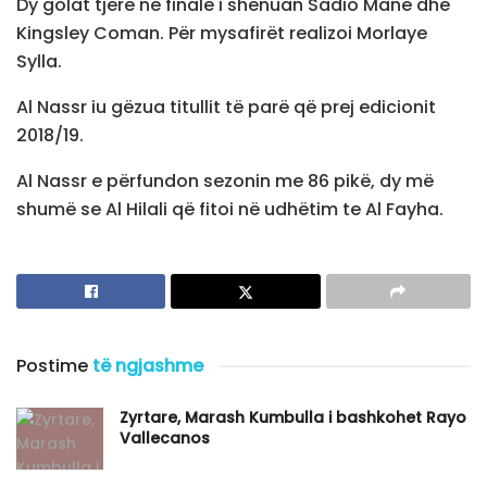
Dy golat tjerë në finale i shënuan Sadio Mane dhe
Kingsley Coman. Për mysafirët realizoi Morlaye
Sylla.
Al Nassr iu gëzua titullit të parë që prej edicionit
2018/19.
Al Nassr e përfundon sezonin me 86 pikë, dy më
shumë se Al Hilali që fitoi në udhëtim te Al Fayha.
Postime
të ngjashme
Zyrtare, Marash Kumbulla i bashkohet Rayo
Vallecanos