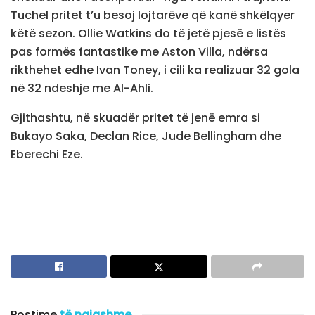
Tuchel pritet t’u besoj lojtarëve që kanë shkëlqyer
këtë sezon. Ollie Watkins do të jetë pjesë e listës
pas formës fantastike me Aston Villa, ndërsa
rikthehet edhe Ivan Toney, i cili ka realizuar 32 gola
në 32 ndeshje me Al-Ahli.
Gjithashtu, në skuadër pritet të jenë emra si
Bukayo Saka, Declan Rice, Jude Bellingham dhe
Eberechi Eze.
Postime
të ngjashme