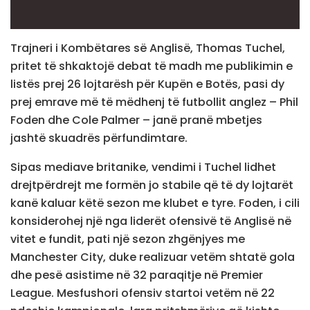
Trajneri i Kombëtares së Anglisë, Thomas Tuchel,
pritet të shkaktojë debat të madh me publikimin e
listës prej 26 lojtarësh për Kupën e Botës, pasi dy
prej emrave më të mëdhenj të futbollit anglez – Phil
Foden dhe Cole Palmer – janë pranë mbetjes
jashtë skuadrës përfundimtare.
Sipas mediave britanike, vendimi i Tuchel lidhet
drejtpërdrejt me formën jo stabile që të dy lojtarët
kanë kaluar këtë sezon me klubet e tyre. Foden, i cili
konsiderohej një nga liderët ofensivë të Anglisë në
vitet e fundit, pati një sezon zhgënjyes me
Manchester City, duke realizuar vetëm shtatë gola
dhe pesë asistime në 32 paraqitje në Premier
League. Mesfushori ofensiv startoi vetëm në 22