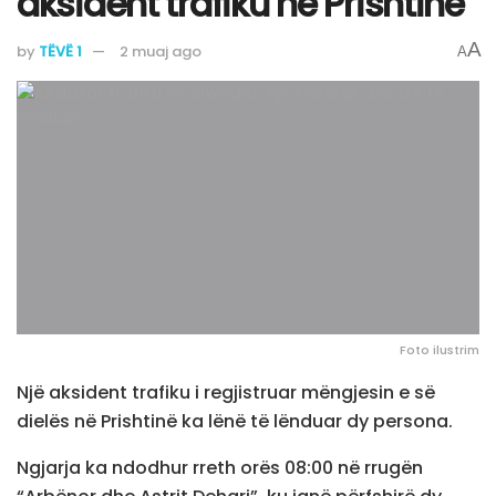
aksident trafiku në Prishtinë
A
by
TËVË 1
2 muaj ago
A
Foto ilustrim
Një aksident trafiku i regjistruar mëngjesin e së
dielës në Prishtinë ka lënë të lënduar dy persona.
Ngjarja ka ndodhur rreth orës 08:00 në rrugën