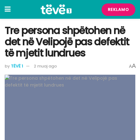
REKLAMO
Tre persona shpëtohen në
det në Velipojë pas defektit
të mjetit lundrues
A
by
TËVË 1
2 muaj ago
A