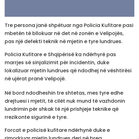
Tre persona janë shpëtuar nga Policia Kufitare pasi
mbetën të bllokuar në det në zonën e Velipojës,
pas një defekti teknik në mjetin e tyre lundrues.
Policia Kufitare e Shqipërisë ka ndërhyrë pas
marrjes së sinjalizimit për incidentin, duke
lokalizuar mjetin lundrues që ndodhej në vështirësi
në ujërat pranë Velipojë.
Në bord ndodheshin tre shtetas, mes tyre edhe
drejtuesi i mjetit, të cilët nuk mund të vazhdonin
lundrimin për shkak të një prishjeje teknike që
rrezikonte sigurinë e tyre.
Forcat e policisë kufitare ndërhynë duke e
rimorkiuar mjetin lundrues deri në breg.