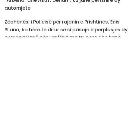
“Arbënor dhe Astrit Dehari”, ku janë përfshirë dy
automjete.
Zëdhënësi i Policisë për rajonin e Prishtinës, Enis
Pllana, ka bërë të ditur se si pasojë e përplasjes dy
persona kanë pësuar lëndime trupore dhe kanë
marrë ndihmën e nevojshme mjekësore.
Pas raportimit të rastit, në vendngjarje kanë dalë
njësitet policore të trafikut, të cilat kanë kryer
ekzaminimet fillestare dhe po punojnë për
zbardhjen e shkaqeve që çuan deri te aksidenti.
Autoritetet nuk kanë dhënë ende detaje shtesë
lidhur me gjendjen shëndetësore të të lënduarve.
Tags:
aksident
Policia e Kosoves
Prishtine
Teve1