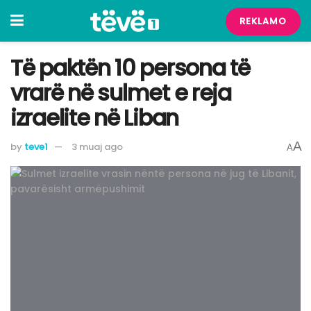
REKLAMO
Të paktën 10 persona të
vrarë në sulmet e reja
izraelite në Liban
A
by
teve1
3 muaj ago
A