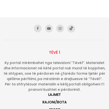
TËVË 1
Ky portal mirëmbahet nga televizioni “Tëvë1”. Materialet
dhe informacionet në këtë portal nuk mund të kopjohen,
të shtypen, ose të përdoren në çfarëdo forme tjetër për
qëllime përfitimi, pa miratimin e drejtuesve të “Tëvë1”.
Për ta shfrytëzuar materialin e këtij portali obligoheni t’i
pranoni kushtet e përdorimit.
LAJMET
RAJONI/BOTA