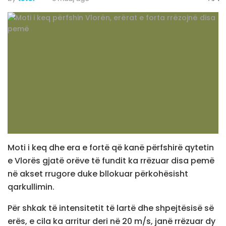
Moti i keq dhe era e fortë që kanë përfshirë qytetin
e Vlorës gjatë orëve të fundit ka rrëzuar disa pemë
në akset rrugore duke bllokuar përkohësisht
qarkullimin.
Për shkak të intensitetit të lartë dhe shpejtësisë së
erës, e cila ka arritur deri në 20 m/s, janë rrëzuar dy