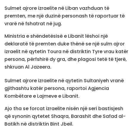
Sulmet ajrore izraelite në Liban vazhduan të
premten, me një duzinë personash të raportuar të
vrarë në fshatrat në jug.
Ministria e shëndetësisë e Libanit lëshoi ​​një
deklaratë të premten duke thënë se një sulm ajror
izraelit në qytetin Toura në distriktin Tyre vrau katër
persona, përfshirë dy gra, dhe plagosi tetë të tjerë,
shkruan Al Jazeera.
Sulmet ajrore izraelite në qytetin Sultaniyeh vranë
gjithashtu katër persona, raportoi Agjencia
Kombëtare e Lajmeve e Libanit.
Ajo tha se forcat izraelite nisën një seri bastisjesh
që synonin qytetet Shaqra, Barashit dhe Safad al-
Batikh në distriktin Bint Jbeil.