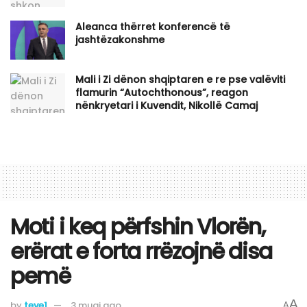
Aleanca thërret konferencë të
jashtëzakonshme
​Mali i Zi dënon shqiptaren e re pse valëviti
flamurin “Autochthonous”, reagon
nënkryetari i Kuvendit, Nikollë Camaj
Moti i keq përfshin Vlorën,
erërat e forta rrëzojnë disa
pemë
A
by
teve1
3 muaj ago
A