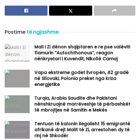
Postime
të ngjashme
​Mali i Zi dënon shqiptaren e re pse valëviti
flamurin “Autochthonous”, reagon
nënkryetari i Kuvendit, Nikollë Camaj
Vapa ekstreme godet Evropën, 42 gradë
në Sllovaki, Polonia preket nga kriza
energjetike
Turqia, Arabia Saudite dhe Pakistani
nënshkruajnë marrëveshje të përbashkët
të mbrojtjes në Samitin e Mekës
Tentuan të kalonin ilegalisht 15 emigrantë
afrikanë drejt Malit të Zi, arrestohen dy të
rinj në Shkodër