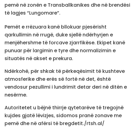
pemë në zonën e Transballkanikes dhe në brendësi
të lagjes “Lungomare”.
Pemët e rrëzuara kanë bllokuar pjesërisht
qarkullimin në rrugë, duke sjellë ndërhyrjen e
menjëhershme të forcave zjarrfikëse. Ekipet kanë
punuar për largimin e tyre dhe normalizimin e
situatës në akset e prekura.
Ndërkohë, për shkak të përkeqësimit të kushteve
atmosferike dhe erës së fortë në det, është
vendosur pezullimi i lundrimit detar deri në ditën e
nesërme.
Autoritetet u bëjnë thirrje qytetarëve të tregojnë
kujdes gjatë lëvizjes, sidomos pranë zonave me
pemë dhe në afërsi të bregdetit./rtsh.al/