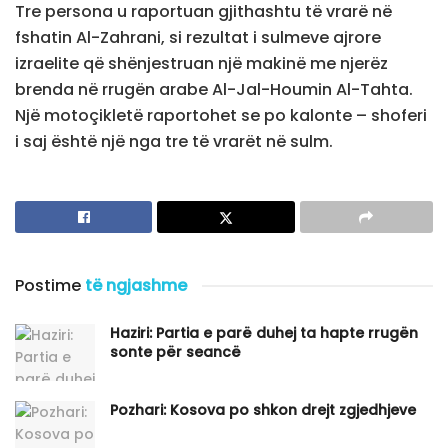
Tre persona u raportuan gjithashtu të vrarë në
fshatin Al-Zahrani, si rezultat i sulmeve ajrore
izraelite që shënjestruan një makinë me njerëz
brenda në rrugën arabe Al-Jal-Houmin Al-Tahta.
Një motoçikletë raportohet se po kalonte – shoferi
i saj është një nga tre të vrarët në sulm.
Postime
të ngjashme
Haziri: Partia e parë duhej ta hapte rrugën
sonte për seancë
Pozhari: Kosova po shkon drejt zgjedhjeve