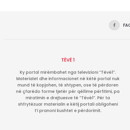
FA
TËVË 1
Ky portal mirëmbahet nga televizioni “Tëvë1”.
Materialet dhe informacionet në këtë portal nuk
mund të kopjohen, të shtypen, ose të përdoren
në çfarëdo forme tjetër për qëllime përfitimi, pa
miratimin e drejtuesve të “Tëvë1”. Për ta
shfrytëzuar materialin e këtij portali obligoheni
t’i pranoni kushtet e përdorimit.