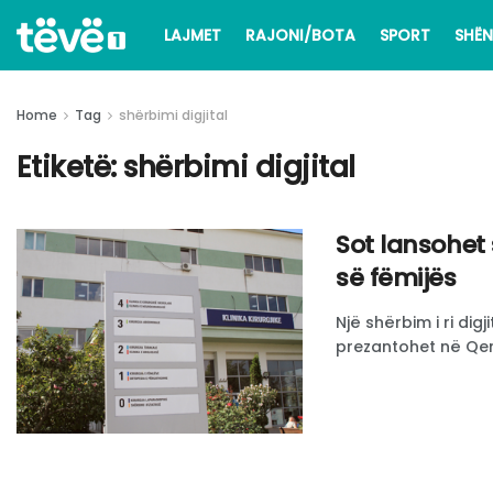
LAJMET
RAJONI/BOTA
SPORT
SHËN
Home
Tag
shërbimi digjital
Etiketë:
shërbimi digjital
Sot lansohet s
së fëmijës
Një shërbim i ri digj
prezantohet në Qendr