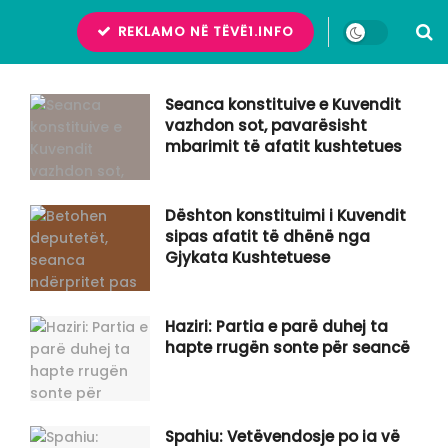
REKLAMO NË TËVË1.INFO
Seanca konstituive e Kuvendit
vazhdon sot, pavarësisht
mbarimit të afatit kushtetues
Dështon konstituimi i Kuvendit
sipas afatit të dhënë nga
Gjykata Kushtetuese
Haziri: Partia e parë duhej ta
hapte rrugën sonte për seancë
Spahiu: Vetëvendosje po ia vë