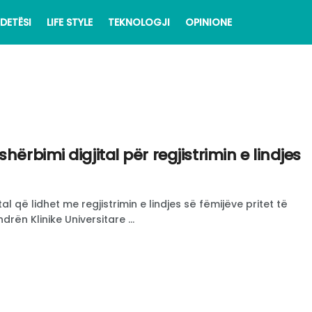
DETËSI
LIFE STYLE
TEKNOLOGJI
OPINIONE
hërbimi digjital për regjistrimin e lindjes
ital që lidhet me regjistrimin e lindjes së fëmijëve pritet të
ën Klinike Universitare ...