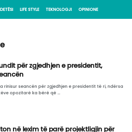
DETËSI
LIFE STYLE
TEKNOLOGJI
OPINIONE
me
undit për zgjedhjen e presidentit,
seancën
a rinisur seancën për zgjedhjen e presidentit të ri, ndërsa
ve opozitarë ka bërë që ...
on në lexim të parë projektligjin për