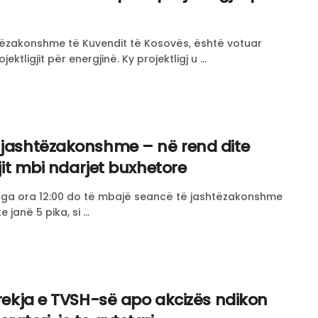
ëzakonshme të Kuvendit të Kosovës, është votuar
jektligjit për energjinë. Ky projektligj u ...
 jashtëzakonshme – në rend dite
gjit mbi ndarjet buxhetore
nga ora 12:00 do të mbajë seancë të jashtëzakonshme
 janë 5 pika, si ...
Prekja e TVSH-së apo akcizës ndikon