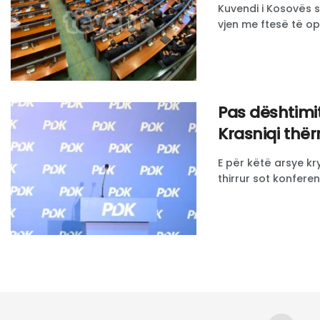
Kuvendi i Kosovës 
vjen me ftesë të opo
Pas dështimit
Krasniqi thë
E për këtë arsye kr
thirrur sot konfere