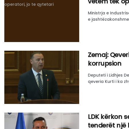
vetëm tek ope
Ministrja e Industri
e jashtëzakonshme t
Zemaj: Qeveri
korrupsion
Deputeti i Lidhjes 
qeveria Kurti i ka zh
LDK kërkon s
tenderët një