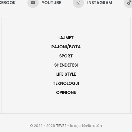
CEBOOK
YOUTUBE
INSTAGRAM
LAJMET
RAJONI/BOTA
SPORT
SHËNDETËSI
LIFE STYLE
TEKNOLOGJI
OPINIONE
© 2022 - 2026
TËVË 1
- lexoje
tëvë
rtetën