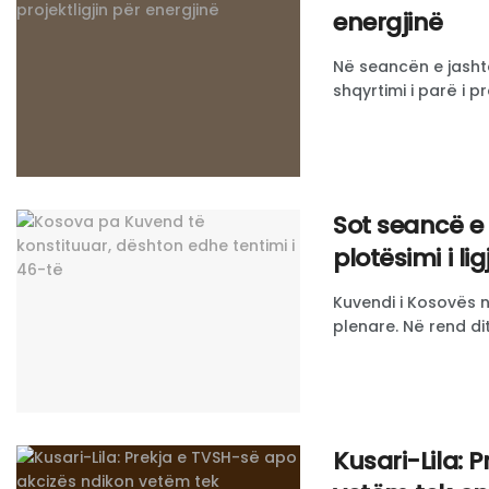
energjinë
Në seancën e jasht
shqyrtimi i parë i pro
Sot seancë e
plotësimi i li
Kuvendi i Kosovës 
plenare. Në rend dite
Kusari-Lila: 