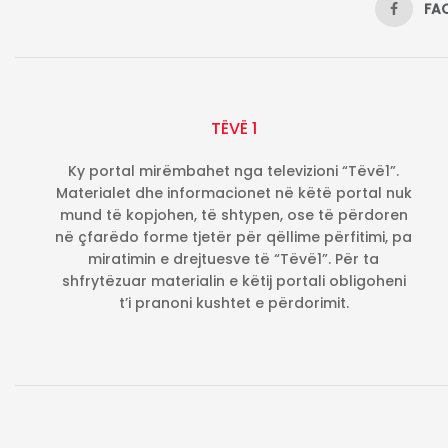
FA
TËVË 1
Ky portal mirëmbahet nga televizioni “Tëvë1”.
Materialet dhe informacionet në këtë portal nuk
mund të kopjohen, të shtypen, ose të përdoren
në çfarëdo forme tjetër për qëllime përfitimi, pa
miratimin e drejtuesve të “Tëvë1”. Për ta
shfrytëzuar materialin e këtij portali obligoheni
t’i pranoni kushtet e përdorimit.