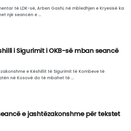
amentar të LDK-së, Arben Gashi, në mbledhjen e Kryesisë ka
t një seancën e ...
shilli i Sigurimit i OKB-së mban seancë
zakonshme e Këshillit të Sigurimit të Kombeve të
atën në Kosovë do të mbahet të ...
eancë e jashtëzakonshme për tekstet