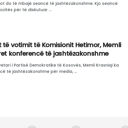
sot do të mbajë seancë të jashtëzakonshme. Kjo seancë
zitës për të diskutuar ...
 të votimit të Komisionit Hetimor, Memli
rret konferencë të jashtëzakonshme
yetari i Partisë Demokratike të Kosovës, Memli Krasniqi ka
ncë të jashtëzakonshme për media, ...