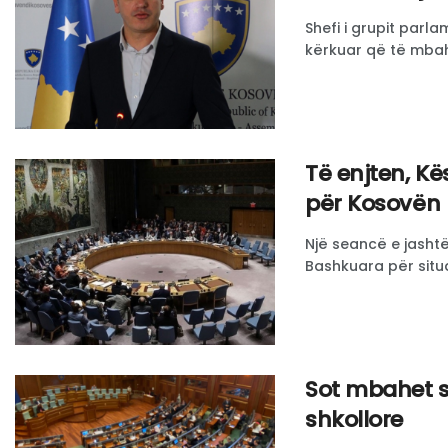
Shefi i grupit parl
kërkuar që të mbahe
Të enjten, Kë
për Kosovën
Një seancë e jashtë
Bashkuara për situ
Sot mbahet s
shkollore