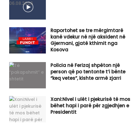
Raportohet se tre mërgimtarë
kanë vdekur në një aksident në
Gjermani, gjatë kthimit nga
Kosova
Policia në Ferizaj shpëton një
person që po tentonte t’i bënte
“keq vetes”, kishte armë zjarri
Xani:Nivel i ulët i pjekurisë të mos
bëhet hapi i parë për zgjedhjen e
Presidentit