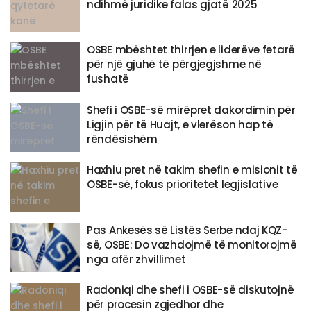
ndihmë juridike falas gjatë 2025
OSBE mbështet thirrjen e liderëve fetarë
për një gjuhë të përgjegjshme në
fushatë
Shefi i OSBE-së mirëpret dakordimin për
Ligjin për të Huajt, e vlerëson hap të
rëndësishëm
Haxhiu pret në takim shefin e misionit të
OSBE-së, fokus prioritetet legjislative
Pas Ankesës së Listës Serbe ndaj KQZ-
së, OSBE: Do vazhdojmë të monitorojmë
nga afër zhvillimet
Radoniqi dhe shefi i OSBE-së diskutojnë
për procesin zgjedhor dhe