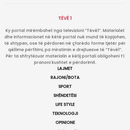
TËVË 1
Ky portal mirëmbahet nga televizioni “Tëvë1”. Materialet
dhe informacionet në këtë portal nuk mund të kopjohen,
të shtypen, ose të përdoren në çfarëdo forme tjetër për
qëllime përfitimi, pa miratimin e drejtuesve të “Tëvë1”.
Për ta shfrytëzuar materialin e këtij portali obligoheni t’i
pranoni kushtet e përdorimit.
LAJMET
RAJONI/BOTA
SPORT
SHËNDETËSI
LIFE STYLE
TEKNOLOGJI
OPINIONE