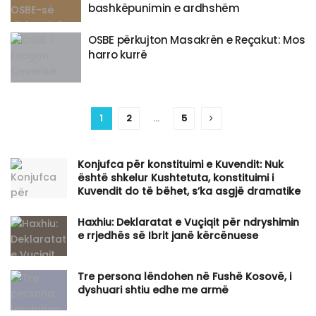
bashkëpunimin e ardhshëm
OSBE përkujton Masakrën e Reçakut: Mos
harro kurrë
1
2
…
5
Konjufca për konstituimi e Kuvendit: Nuk
është shkelur Kushtetuta, konstituimi i
Kuvendit do të bëhet, s’ka asgjë dramatike
Haxhiu: Deklaratat e Vuçiqit për ndryshimin
e rrjedhës së Ibrit janë kërcënuese
Tre persona lëndohen në Fushë Kosovë, i
dyshuari shtiu edhe me armë