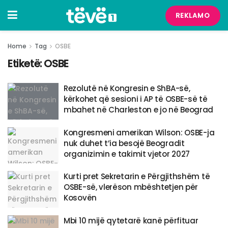
REKLAMO
Home
Tag
OSBE
Etiketë:
OSBE
​Rezolutë në Kongresin e ShBA-së,
kërkohet që sesioni i AP të OSBE-së të
mbahet në Charleston e jo në Beograd
Kongresmeni amerikan Wilson: OSBE-ja
nuk duhet t’ia besojë Beogradit
organizimin e takimit vjetor 2027
Kurti pret Sekretarin e Përgjithshëm të
OSBE-së, vlerëson mbështetjen për
Kosovën
​Mbi 10 mijë qytetarë kanë përfituar