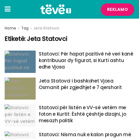
REKLAMO
Home
Tag
Jeta Statovci
Etiketë:
Jeta Statovci
Statovci: Për hapat pozitivë në veri kanë
kontribuuar dy figurat, si Kurti ashtu
edhe Vjosa
Jeta Statovci i bashkohet Vjosa
Osmanit për zgjedhjet e 7 qershorit
Statovci për listën e VV-së vetëm me
foton e Kurtit: Është çështje dizajni, jo
mesazh politik
Statovci: Nisma nuk e kalon pragun më