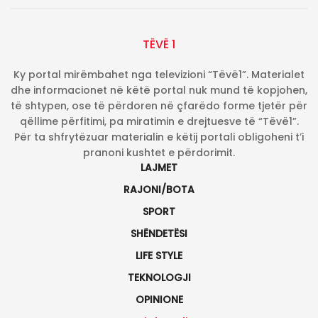
TËVË 1
Ky portal mirëmbahet nga televizioni “Tëvë1”. Materialet
dhe informacionet në këtë portal nuk mund të kopjohen,
të shtypen, ose të përdoren në çfarëdo forme tjetër për
qëllime përfitimi, pa miratimin e drejtuesve të “Tëvë1”.
Për ta shfrytëzuar materialin e këtij portali obligoheni t’i
pranoni kushtet e përdorimit.
LAJMET
RAJONI/BOTA
SPORT
SHËNDETËSI
LIFE STYLE
TEKNOLOGJI
OPINIONE