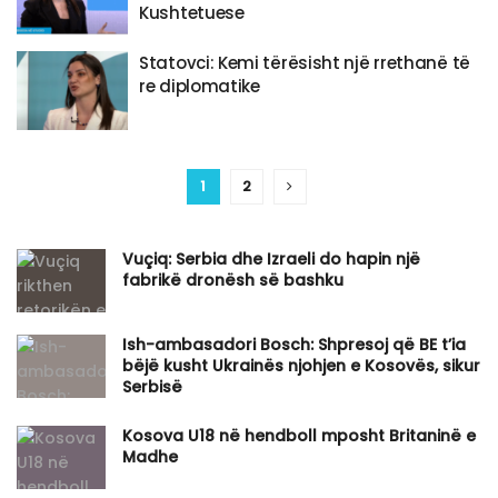
Kushtetuese
Statovci: Kemi tërësisht një rrethanë të
re diplomatike
1
2
Vuçiq: Serbia dhe Izraeli do hapin një
fabrikë dronësh së bashku
Ish-ambasadori Bosch: Shpresoj që BE t’ia
bëjë kusht Ukrainës njohjen e Kosovës, sikur
Serbisë
Kosova U18 në hendboll mposht Britaninë e
Madhe