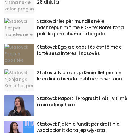
28 dhjetor
Statovci flet për mundësinë e
bashkëpunimit me PDK-në: Botët tona
politike janë shumë të largëta
Statovci: Egoja e opozitës është më e
lartë sesa interesi i Kosovës
Statovci: Njohja nga Kenia flet për një
koordinim brenda institucioneve tona
Statovci: Raporti i Progresit i këtij viti më
i miri ndonjëherë
Statovci: Fjalën e fundit për draftin e
Asociacionit do ta jep Gjykata