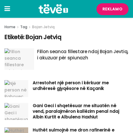
REKLAMO
Home
Tag
Bojan Jetviq
Etiketë:
Bojan Jetviq
Fillon seanca fillestare ndaj Bojan Jevtiq,
i akuzuar për spiunazh
Arrestohet një person i kërkuar me
urdhëresë gjyqësore në Kaçanik
Gani Geci i shqetësuar me situatën në
vend, paralajmëron kallëzim penal ndaj
Albin Kurtit e Albulena Haxhiut
Huthët sulmojnë me dron rafinerinë e