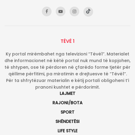
TËVË 1
Ky portal mirëmbahet nga televizioni “Tëvë1”. Materialet
dhe informacionet në këtë portal nuk mund të kopjohen,
të shtypen, ose të përdoren në çfarëdo forme tjetër për
qëllime përfitimi, pa miratimin e drejtuesve të “Tëvë1”.
Për ta shfrytëzuar materialin e këtij portali obligoheni t’i
pranoni kushtet e përdorimit.
LAJMET
RAJONI/BOTA
SPORT
SHËNDETËSI
LIFE STYLE