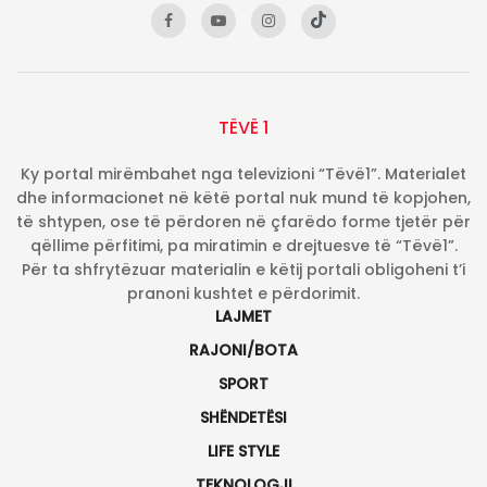
TËVË 1
Ky portal mirëmbahet nga televizioni “Tëvë1”. Materialet
dhe informacionet në këtë portal nuk mund të kopjohen,
të shtypen, ose të përdoren në çfarëdo forme tjetër për
qëllime përfitimi, pa miratimin e drejtuesve të “Tëvë1”.
Për ta shfrytëzuar materialin e këtij portali obligoheni t’i
pranoni kushtet e përdorimit.
LAJMET
RAJONI/BOTA
SPORT
SHËNDETËSI
LIFE STYLE
TEKNOLOGJI