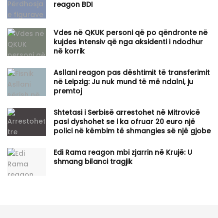
reagon BDI
Vdes në QKUK personi që po qëndronte në
kujdes intensiv që nga aksidenti i ndodhur
në korrik
Asllani reagon pas dështimit të transferimit
në Leipzig: Ju nuk mund të më ndalni, ju
premtoj
Shtetasi i Serbisë arrestohet në Mitrovicë
pasi dyshohet se i ka ofruar 20 euro një
polici në këmbim të shmangies së një gjobe
Edi Rama reagon mbi zjarrin në Krujë: U
shmang bilanci tragjik