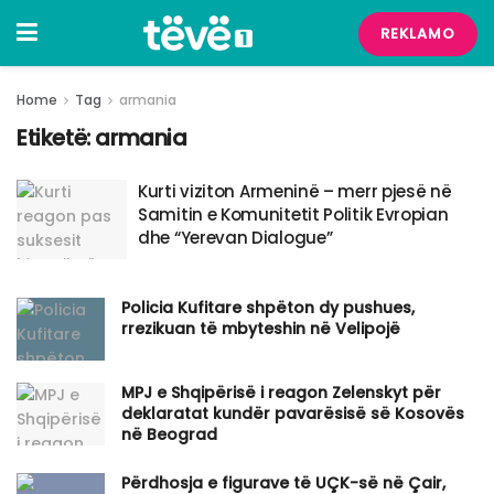
REKLAMO
Home
Tag
armania
Etiketë:
armania
Kurti viziton Armeninë – merr pjesë në
Samitin e Komunitetit Politik Evropian
dhe “Yerevan Dialogue”
Policia Kufitare shpëton dy pushues,
rrezikuan të mbyteshin në Velipojë
MPJ e Shqipërisë i reagon Zelenskyt për
deklaratat kundër pavarësisë së Kosovës
në Beograd
Përdhosja e figurave të UÇK-së në Çair,