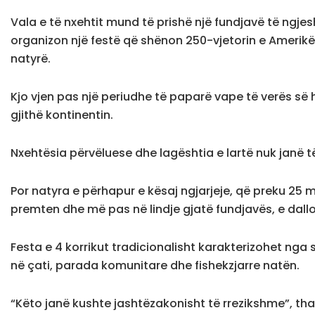
Vala e të nxehtit mund të prishë një fundjavë të ngje
organizon një festë që shënon 250-vjetorin e Amerikë
natyrë.
Kjo vjen pas një periudhe të paparë vape të verës së 
gjithë kontinentin.
Nxehtësia përvëluese dhe lagështia e lartë nuk janë t
Por natyra e përhapur e kësaj ngjarjeje, që preku 25 m
premten dhe më pas në lindje gjatë fundjavës, e dallo
Festa e 4 korrikut tradicionalisht karakterizohet ng
në çati, parada komunitare dhe fishekzjarre natën.
“Këto janë kushte jashtëzakonisht të rrezikshme”, tha