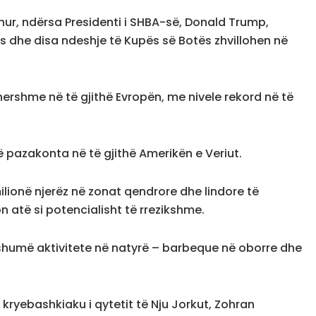
shur, ndërsa Presidenti i SHBA-së, Donald Trump,
s dhe disa ndeshje të Kupës së Botës zhvillohen në
hershme në të gjithë Evropën, me nivele rekord në të
ë pazakonta në të gjithë Amerikën e Veriut.
ilionë njerëz në zonat qendrore dhe lindore të
n atë si potencialisht të rrezikshme.
a shumë aktivitete në natyrë – barbeque në oborre dhe
 kryebashkiaku i qytetit të Nju Jorkut, Zohran