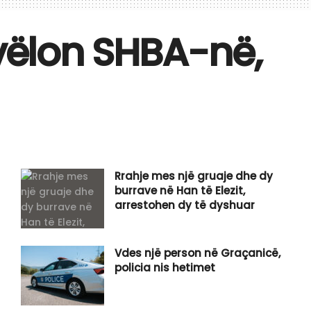
rvëlon SHBA-në,
Rrahje mes një gruaje dhe dy
burrave në Han të Elezit,
arrestohen dy të dyshuar
Vdes një person në Graçanicë,
policia nis hetimet