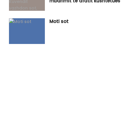
mbarimit të afatit kushtetues
Moti sot