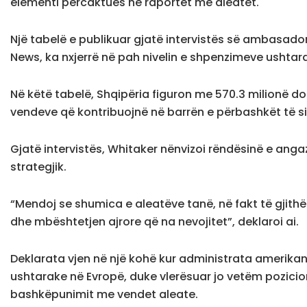
elementi përcaktues në raportet me aleatët.
Një tabelë e publikuar gjatë intervistës së ambasad
News, ka nxjerrë në pah nivelin e shpenzimeve ushta
Në këtë tabelë, Shqipëria figuron me 570.3 milionë d
vendeve që kontribuojnë në barrën e përbashkët të si
Gjatë intervistës, Whitaker nënvizoi rëndësinë e ang
strategjik.
“Mendoj se shumica e aleatëve tanë, në fakt të gjithë
dhe mbështetjen ajrore që na nevojitet”, deklaroi ai.
Deklarata vjen në një kohë kur administrata amerikane 
ushtarake në Evropë, duke vlerësuar jo vetëm pozicio
bashkëpunimit me vendet aleate.