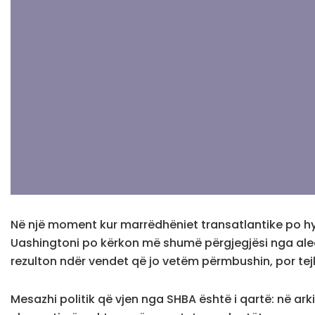
Në një moment kur marrëdhëniet transatlantike po hyjn
Uashingtoni po kërkon më shumë përgjegjësi nga aleat
rezulton ndër vendet që jo vetëm përmbushin, por te
Mesazhi politik që vjen nga SHBA është i qartë: në arki