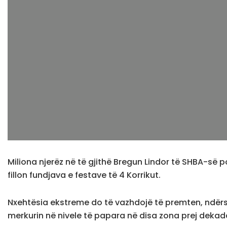
Miliona njerëz në të gjithë Bregun Lindor të SHBA-së
fillon fundjava e festave të 4 Korrikut.
Nxehtësia ekstreme do të vazhdojë të premten, ndërsa
merkurin në nivele të papara në disa zona prej dekad