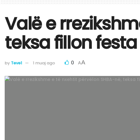
Valë e rrezikshm
teksa fillon festa
0
A
by
Teve1
1 muaj ago
A