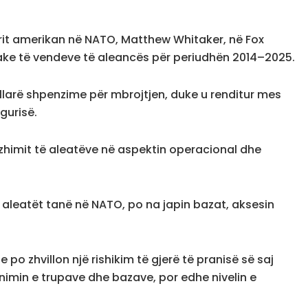
orit amerikan në NATO, Matthew Whitaker, në Fox
rake të vendeve të aleancës për periudhën 2014–2025.
ollarë shpenzime për mbrojtjen, duke u renditur mes
gurisë.
azhimit të aleatëve në aspektin operacional dhe
 aleatët tanë në NATO, po na japin bazat, aksesin
po zhvillon një rishikim të gjerë të pranisë së saj
nimin e trupave dhe bazave, por edhe nivelin e