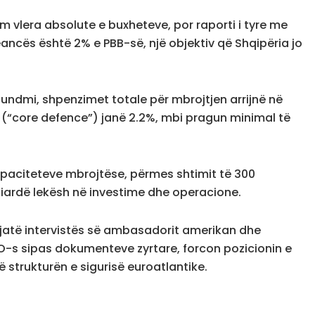
 vlera absolute e buxheteve, por raporti i tyre me
ancës është 2% e PBB-së, një objektiv që Shqipëria jo
 fundmi, shpenzimet totale për mbrojtjen arrijnë në
 (“core defence”) janë 2.2%, mbi pragun minimal të
apaciteteve mbrojtëse, përmes shtimit të 300
 miliardë lekësh në investime dhe operacione.
 gjatë intervistës së ambasadorit amerikan dhe
O-s sipas dokumenteve zyrtare, forcon pozicionin e
 strukturën e sigurisë euroatlantike.