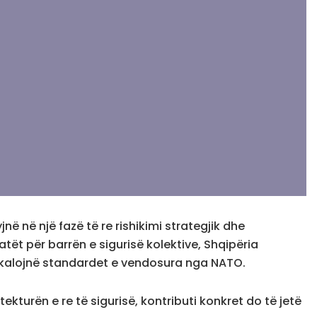
ë në një fazë të re rishikimi strategjik dhe
ët për barrën e sigurisë kolektive, Shqipëria
jkalojnë standardet e vendosura nga NATO.
tekturën e re të sigurisë, kontributi konkret do të jetë