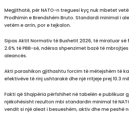
Megjithatë, për NATO-n treguesi kyç nuk mbetet vetëm
Prodhimin e Brendshëm Bruto. Standardi minimal i ale
vetëm e arrin, por e tejkalon.
Sipas Aktit Normativ të Buxhetit 2026, të miratuar së
2.6% të PBB-së, ndërsa shpenzimet bazë të mbrojtjes
aleancës.
Akti parashikon gjithashtu forcim të mëtejshëm të k
efektivëve të rinj ushtarakë dhe një rritjeje prej 10.3
Fakti që Shqipëria përfshihet në tabelën e publikuar
njëkohësisht rezulton mbi standardin minimal të NAT
vendit si një aleat i besueshëm, aktiv dhe me peshë në