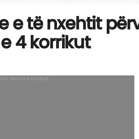
e e të nxehtit pë
 e 4 korrikut