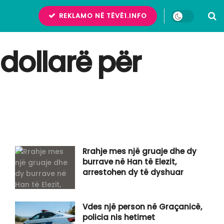
REKLAMO NË TËVË1.INFO
dollarë për
Rrahje mes një gruaje dhe dy
burrave në Han të Elezit,
arrestohen dy të dyshuar
Vdes një person në Graçanicë,
policia nis hetimet