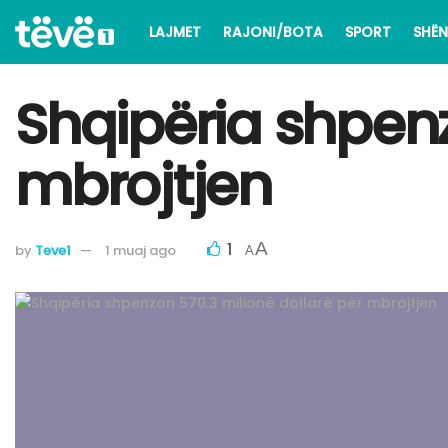
LAJMET
RAJONI/BOTA
SPORT
SHËN
Shqipëria shpenz
mbrojtjen
1
A
by
Teve1
1 muaj ago
A