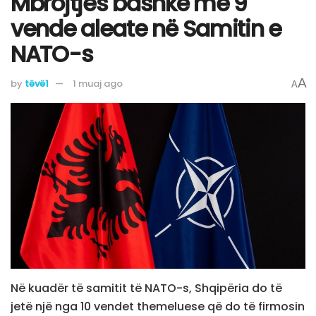
Mbrojtjes bashkë me 9
vende aleate në Samitin e
NATO-s
A
by
tëvë1
1 muaj ago
A
Në kuadër të samitit të NATO-s, Shqipëria do të
jetë një nga 10 vendet themeluese që do të firmosin