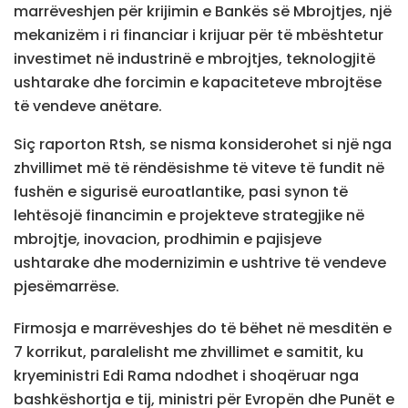
marrëveshjen për krijimin e Bankës së Mbrojtjes, një
mekanizëm i ri financiar i krijuar për të mbështetur
investimet në industrinë e mbrojtjes, teknologjitë
ushtarake dhe forcimin e kapaciteteve mbrojtëse
të vendeve anëtare.
Siç raporton Rtsh, se nisma konsiderohet si një nga
zhvillimet më të rëndësishme të viteve të fundit në
fushën e sigurisë euroatlantike, pasi synon të
lehtësojë financimin e projekteve strategjike në
mbrojtje, inovacion, prodhimin e pajisjeve
ushtarake dhe modernizimin e ushtrive të vendeve
pjesëmarrëse.
Firmosja e marrëveshjes do të bëhet në mesditën e
7 korrikut, paralelisht me zhvillimet e samitit, ku
kryeministri Edi Rama ndodhet i shoqëruar nga
bashkëshortja e tij, ministri për Evropën dhe Punët e