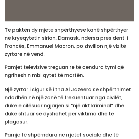
Të paktën dy mjete shpërthyese kanë shpërthyer
në kryeqytetin sirian, Damask, ndërsa presidenti i
Francës, Emmanuel Macron, po zhvillon një vizitë
zyrtare në vend.
Pamjet televizive treguan re të dendura tymi që
ngriheshin mbi qytet të martën.
Një zyrtar i sigurisë i tha Al Jazeera se shpërthimet
ndodhën në një zonë të frekuentuar nga civilët,
duke e cilësuar ngjarjen si “një akt kriminal” dhe
duke shtuar se dyshohet për viktima dhe të
plagosur.
Pamje të shpërndara në rrjetet sociale dhe të