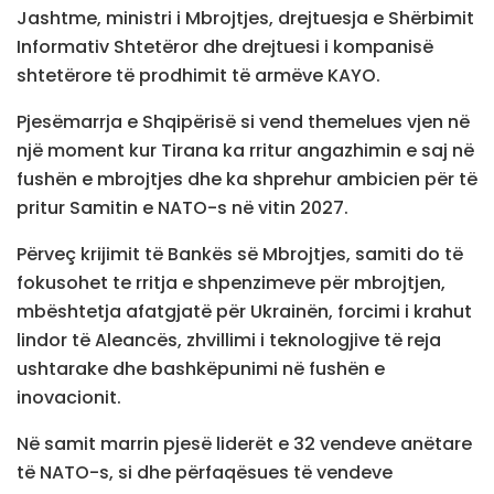
Jashtme, ministri i Mbrojtjes, drejtuesja e Shërbimit
Informativ Shtetëror dhe drejtuesi i kompanisë
shtetërore të prodhimit të armëve KAYO.
Pjesëmarrja e Shqipërisë si vend themelues vjen në
një moment kur Tirana ka rritur angazhimin e saj në
fushën e mbrojtjes dhe ka shprehur ambicien për të
pritur Samitin e NATO-s në vitin 2027.
Përveç krijimit të Bankës së Mbrojtjes, samiti do të
fokusohet te rritja e shpenzimeve për mbrojtjen,
mbështetja afatgjatë për Ukrainën, forcimi i krahut
lindor të Aleancës, zhvillimi i teknologjive të reja
ushtarake dhe bashkëpunimi në fushën e
inovacionit.
Në samit marrin pjesë liderët e 32 vendeve anëtare
të NATO-s, si dhe përfaqësues të vendeve