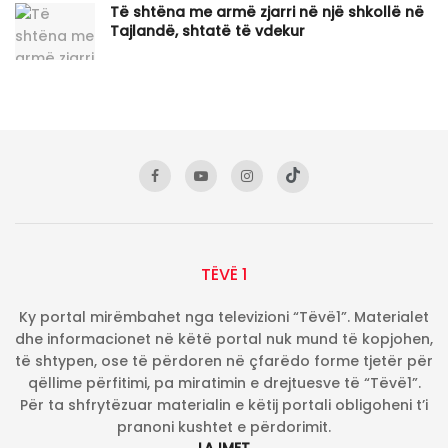
Të shtëna me armë zjarri në një shkollë në
Tajlandë, shtatë të vdekur
TËVË 1
Ky portal mirëmbahet nga televizioni “Tëvë1”. Materialet
dhe informacionet në këtë portal nuk mund të kopjohen,
të shtypen, ose të përdoren në çfarëdo forme tjetër për
qëllime përfitimi, pa miratimin e drejtuesve të “Tëvë1”.
Për ta shfrytëzuar materialin e këtij portali obligoheni t’i
pranoni kushtet e përdorimit.