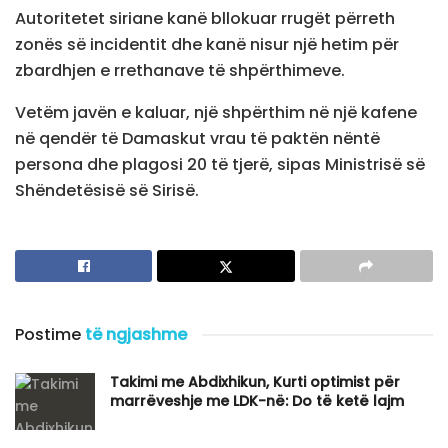
Autoritetet siriane kanë bllokuar rrugët përreth
zonës së incidentit dhe kanë nisur një hetim për
zbardhjen e rrethanave të shpërthimeve.
Vetëm javën e kaluar, një shpërthim në një kafene
në qendër të Damaskut vrau të paktën nëntë
persona dhe plagosi 20 të tjerë, sipas Ministrisë së
Shëndetësisë së Sirisë.
Postime
të ngjashme
​Takimi me Abdixhikun, Kurti optimist për
marrëveshje me LDK-në: Do të ketë lajm