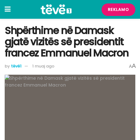
REKLAMO
Shpërthime në Damask
gjatë vizitës së presidentit
francez Emmanuel Macron
A
by
tëvë1
1 muaj ago
A