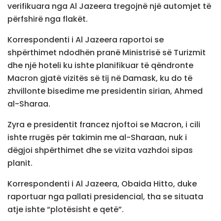
verifikuara nga Al Jazeera tregojnë një automjet të
përfshirë nga flakët.
Korrespondenti i Al Jazeera raportoi se
shpërthimet ndodhën pranë Ministrisë së Turizmit
dhe një hoteli ku ishte planifikuar të qëndronte
Macron gjatë vizitës së tij në Damask, ku do të
zhvillonte bisedime me presidentin sirian, Ahmed
al-Sharaa.
Zyra e presidentit francez njoftoi se Macron, i cili
ishte rrugës për takimin me al-Sharaan, nuk i
dëgjoi shpërthimet dhe se vizita vazhdoi sipas
planit.
Korrespondenti i Al Jazeera, Obaida Hitto, duke
raportuar nga pallati presidencial, tha se situata
atje ishte “plotësisht e qetë”.