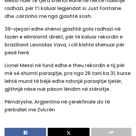
Messi ndër të tjera shënoi edhe në nëntë ndeshje
radhazi, për t’i kaluar legjendat si Just Fontaine
dhe Jairzinho me nga gjashtë sosh.
39-vjeçari edhe shënoi gjashtë gola radhazi në
fazën e eliminimit direkt, për të kaluar rekordin e
brazilianit Leonidas Vava, i cili kishte shënuar për
pesë herë.
Lionel Messi në fund edhe e theu rekordin e tij për
më së shumti paraqitje, pra nga 26 tani ka 31, kurse
lehtë mund të bëjë edhe ndonjë paraqitje tjetër,
gjithnjë nëse nuk pëson lëndim në stërvitje.
Përndryshe, Argjentina në çerekfinale do të
përballet me Zvicrën