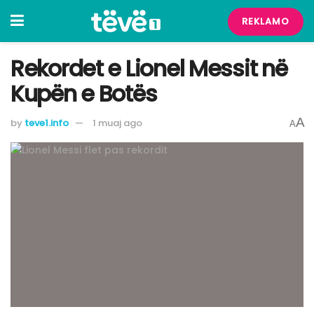
REKLAMO
Rekordet e Lionel Messit në
Kupën e Botës
A
by
teve1.info
1 muaj ago
A