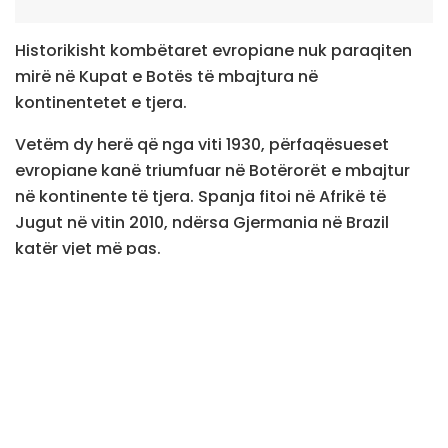
Historikisht kombëtaret evropiane nuk paraqiten
mirë në Kupat e Botës të mbajtura në
kontinentetet e tjera.
Vetëm dy herë që nga viti 1930, përfaqësueset
evropiane kanë triumfuar në Botërorët e mbajtur
në kontinente të tjera. Spanja fitoi në Afrikë të
Jugut në vitin 2010, ndërsa Gjermania në Brazil
katër vjet më pas.
Por në këtë listë mund të shtohet shumë lehtë një
emër tjetër. Gjashtë prej tetë ekipeve çerekfinaliste
në Botërorin në SHBA, Kanada e Meksikë janë nga
Evropa: Belgjika, Anglia, Franca, Norvegjia, Spanja
dhe Zvicra. Tetëshen e kompletojnë Argjentina dhe
Maroku.