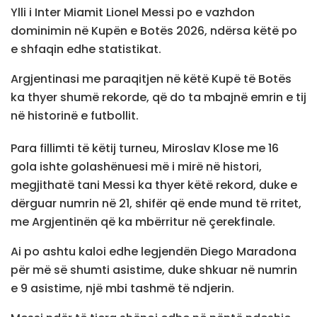
Ylli i Inter Miamit Lionel Messi po e vazhdon
dominimin në Kupën e Botës 2026, ndërsa këtë po
e shfaqin edhe statistikat.
Argjentinasi me paraqitjen në këtë Kupë të Botës
ka thyer shumë rekorde, që do ta mbajnë emrin e tij
në historinë e futbollit.
Para fillimti të këtij turneu, Miroslav Klose me 16
gola ishte golashënuesi më i mirë në histori,
megjithatë tani Messi ka thyer këtë rekord, duke e
dërguar numrin në 21, shifër që ende mund të rritet,
me Argjentinën që ka mbërritur në çerekfinale.
Ai po ashtu kaloi edhe legjendën Diego Maradona
për më së shumti asistime, duke shkuar në numrin
e 9 asistime, një mbi tashmë të ndjerin.