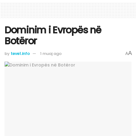
Dominim i Evropës në
Botëror
A
by
teve1.info
1 muaj ago
A