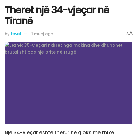
Theret një 34-vjeçar në
Tiranë
A
by
teve1
1 muaj ago
A
Një 34-vjeçar është therur në gjoks me thikë