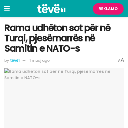
REKLAMO
Rama udhëton sot për në
Turqi, pjesëmarrës në
Samitin e NATO-s
A
by
tëvë1
1 muaj ago
A