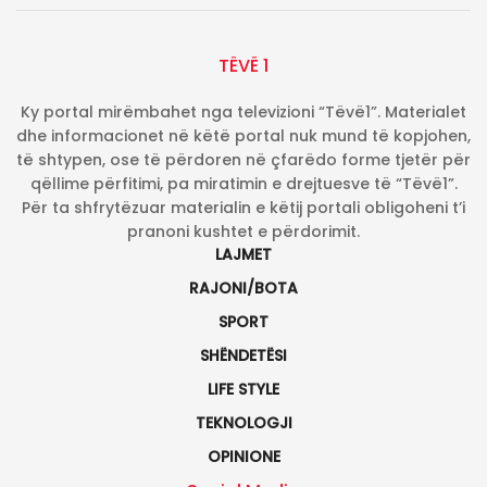
TËVË 1
Ky portal mirëmbahet nga televizioni “Tëvë1”. Materialet
dhe informacionet në këtë portal nuk mund të kopjohen,
të shtypen, ose të përdoren në çfarëdo forme tjetër për
qëllime përfitimi, pa miratimin e drejtuesve të “Tëvë1”.
Për ta shfrytëzuar materialin e këtij portali obligoheni t’i
pranoni kushtet e përdorimit.
LAJMET
RAJONI/BOTA
SPORT
SHËNDETËSI
LIFE STYLE
TEKNOLOGJI
OPINIONE