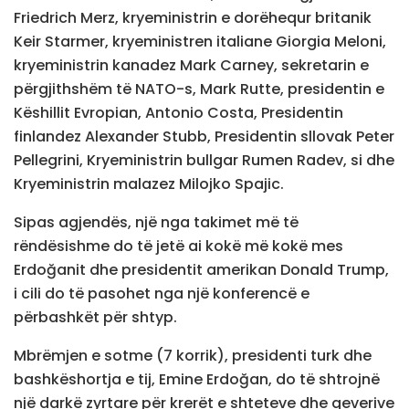
Friedrich Merz, kryeministrin e dorëhequr britanik
Keir Starmer, kryeministren italiane Giorgia Meloni,
kryeministrin kanadez Mark Carney, sekretarin e
përgjithshëm të NATO-s, Mark Rutte, presidentin e
Këshillit Evropian, Antonio Costa, Presidentin
finlandez Alexander Stubb, Presidentin sllovak Peter
Pellegrini, Kryeministrin bullgar Rumen Radev, si dhe
Kryeministrin malazez Milojko Spajic.
Sipas agjendës, një nga takimet më të
rëndësishme do të jetë ai kokë më kokë mes
Erdoğanit dhe presidentit amerikan Donald Trump,
i cili do të pasohet nga një konferencë e
përbashkët për shtyp.
Mbrëmjen e sotme (7 korrik), presidenti turk dhe
bashkëshortja e tij, Emine Erdoğan, do të shtrojnë
një darkë zyrtare për krerët e shteteve dhe qeverive