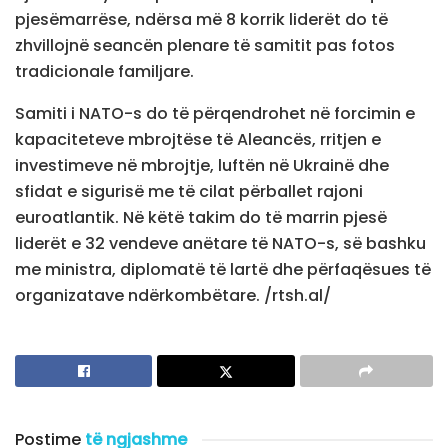
pjesëmarrëse, ndërsa më 8 korrik liderët do të
zhvillojnë seancën plenare të samitit pas fotos
tradicionale familjare.
Samiti i NATO-s do të përqendrohet në forcimin e
kapaciteteve mbrojtëse të Aleancës, rritjen e
investimeve në mbrojtje, luftën në Ukrainë dhe
sfidat e sigurisë me të cilat përballet rajoni
euroatlantik. Në këtë takim do të marrin pjesë
liderët e 32 vendeve anëtare të NATO-s, së bashku
me ministra, diplomatë të lartë dhe përfaqësues të
organizatave ndërkombëtare. /rtsh.al/
Postime
të ngjashme