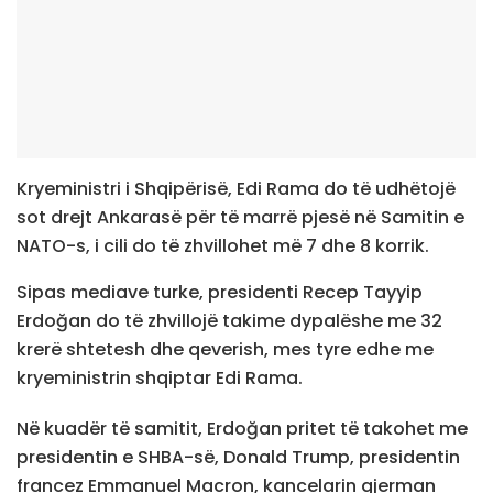
Kryeministri i Shqipërisë, Edi Rama do të udhëtojë
sot drejt Ankarasë për të marrë pjesë në Samitin e
NATO-s, i cili do të zhvillohet më 7 dhe 8 korrik.
Sipas mediave turke, presidenti Recep Tayyip
Erdoğan do të zhvillojë takime dypalëshe me 32
krerë shtetesh dhe qeverish, mes tyre edhe me
kryeministrin shqiptar Edi Rama.
Në kuadër të samitit, Erdoğan pritet të takohet me
presidentin e SHBA-së, Donald Trump, presidentin
francez Emmanuel Macron, kancelarin gjerman