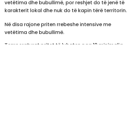
vetëtima dhe bubullimë, por reshjet do të jenë të
karakterit lokal dhe nuk do të kapin tërë territorin.
Në disa rajone priten rrebeshe intensive me
vetëtima dhe bubullimë.
Temperaturat pritet të luhaten nga 10 minimalja
deri në 24 gradë Celsius ajo maksimale.
Postime
të ngjashme
Dështon konstituimi i Kuvendit sipas afatit
të dhënë nga Gjykata Kushtetuese
Haziri: Partia e parë duhej ta hapte rrugën