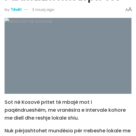
A
by
Tëvë1
3 muaj ago
A
Sot në Kosovë pritet të mbajë mot i
paqëndrueshëm, me vranësira e intervale kohore
me diell dhe reshje lokale shiu.
Nuk përjashtohet mundësia për rrebeshe lokale me