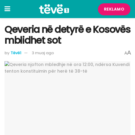
REKLAMO
Qeveria në detyrë e Kosovës
mblidhet sot
A
by
Tëvë1
3 muaj ago
A