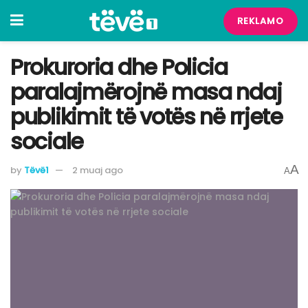
REKLAMO
Prokuroria dhe Policia
paralajmërojnë masa ndaj
publikimit të votës në rrjete
sociale
A
by
Tëvë1
2 muaj ago
A