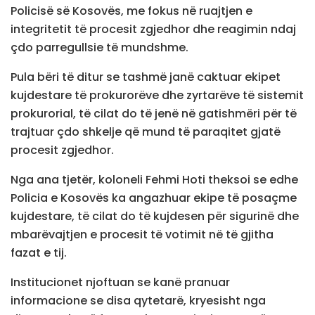
Policisë së Kosovës, me fokus në ruajtjen e
integritetit të procesit zgjedhor dhe reagimin ndaj
çdo parregullsie të mundshme.
Pula bëri të ditur se tashmë janë caktuar ekipet
kujdestare të prokurorëve dhe zyrtarëve të sistemit
prokurorial, të cilat do të jenë në gatishmëri për të
trajtuar çdo shkelje që mund të paraqitet gjatë
procesit zgjedhor.
Nga ana tjetër, koloneli Fehmi Hoti theksoi se edhe
Policia e Kosovës ka angazhuar ekipe të posaçme
kujdestare, të cilat do të kujdesen për sigurinë dhe
mbarëvajtjen e procesit të votimit në të gjitha
fazat e tij.
Institucionet njoftuan se kanë pranuar
informacione se disa qytetarë, kryesisht nga