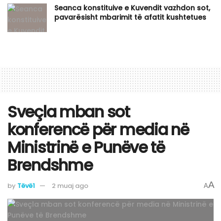
Seanca konstituive e Kuvendit vazhdon sot,
pavarësisht mbarimit të afatit kushtetues
Sveçla mban sot
konferencë për media në
Ministrinë e Punëve të
Brendshme
A
by
Tëvë1
2 muaj ago
A