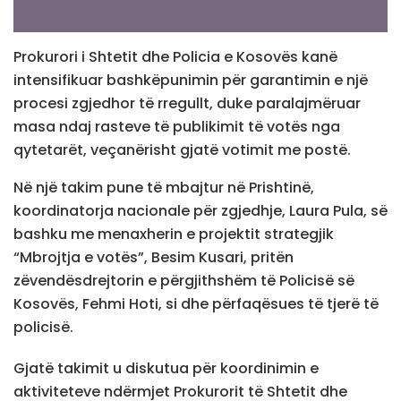
Prokurori i Shtetit dhe Policia e Kosovës kanë
intensifikuar bashkëpunimin për garantimin e një
procesi zgjedhor të rregullt, duke paralajmëruar
masa ndaj rasteve të publikimit të votës nga
qytetarët, veçanërisht gjatë votimit me postë.
Në një takim pune të mbajtur në Prishtinë,
koordinatorja nacionale për zgjedhje, Laura Pula, së
bashku me menaxherin e projektit strategjik
“Mbrojtja e votës”, Besim Kusari, pritën
zëvendësdrejtorin e përgjithshëm të Policisë së
Kosovës, Fehmi Hoti, si dhe përfaqësues të tjerë të
policisë.
Gjatë takimit u diskutua për koordinimin e
aktiviteteve ndërmjet Prokurorit të Shtetit dhe