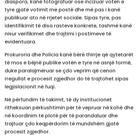
diaspora, kanë fotografuar ose incizuar votën e
tyre gjatë votimit me postë dhe më pas i kanë
publikuar ato në rrjetet sociale. Sipas tyre, pas
identifikimit të disa rasteve konkrete, tashmë kanë
nisur verifikimet dhe trajtimi i postimeve të
evidentuara.
Prokuroria dhe Policia kanë bërë thirrje që qytetarët
të mos e bëjnë publike votën e tyre në asnjë formë,
duke paralajmëruar se çdo veprim që cenon
rregullat e procesit zgjedhor do të trajtohet sipas
legjislacionit në fuqi.
Në përfundim të takimit, të dy institucionet
ritheksuan përkushtimin për të vepruar në kohë dhe
në koordinim të plotë për të parandaluar dhe
trajtuar çdo keqpërdorim të mundshëm gjatë
procesit zgjedhor.