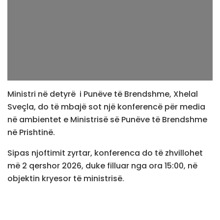
Ministri në detyrë i Punëve të Brendshme, Xhelal
Sveçla, do të mbajë sot një konferencë për media
në ambientet e Ministrisë së Punëve të Brendshme
në Prishtinë.
Sipas njoftimit zyrtar, konferenca do të zhvillohet
më 2 qershor 2026, duke filluar nga ora 15:00, në
objektin kryesor të ministrisë.
Ministria e Punëve të Brendshme ka ftuar
përfaqësuesit e mediave që të marrin pjesë dhe të