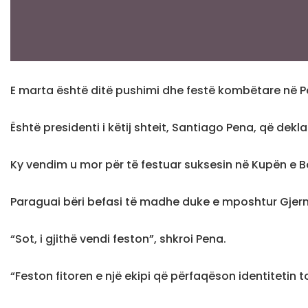
E marta është ditë pushimi dhe festë kombëtare në Pa
Është presidenti i këtij shteit, Santiago Pena, që dekl
Ky vendim u mor për të festuar suksesin në Kupën e Bot
Paraguai bëri befasi të madhe duke e mposhtur Gjerm
“Sot, i gjithë vendi feston”, shkroi Pena.
“Feston fitoren e një ekipi që përfaqëson identitetin