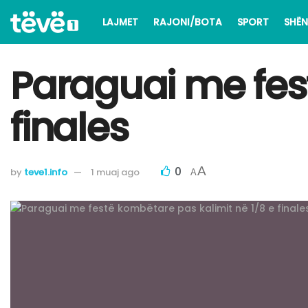
LAJMET
RAJONI/BOTA
SPORT
SHËN
Paraguai me fes
finales
0
A
by
teve1.info
1 muaj ago
A