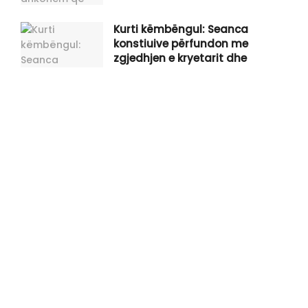
Kurti këmbëngul: Seanca
konstiuive përfundon me
zgjedhjen e kryetarit dhe
nënkryetarëve
Kurti: Presidenti të jetë jashtë
kësaj skene aktuale politike
Hoxhaj: Kosova nga sot nuk është
demokraci
Infantino akuzohet se e pagoi të
dashurën me fonde të UEFA-së