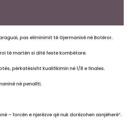
raguai, pas eliminimit të Gjermanisë në Botëror.
aroi të martën si ditë feste kombëtare.
ës, përkatësisht kualifikimin në 1/8 e finales.
aninë në penallti.
 tonë – forcën e njerëzve që nuk dorëzohen asnjëherë”.