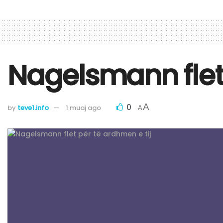
Nagelsmann flet 
0
A
by
teve1.info
1 muaj ago
A