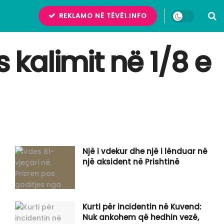
REKLAMO NË TËVË1.INFO
kalimit në 1/8 e
Një i vdekur dhe një i lënduar në
një aksident në Prishtinë
Kurti për incidentin në Kuvend:
Nuk ankohem që hedhin vezë,