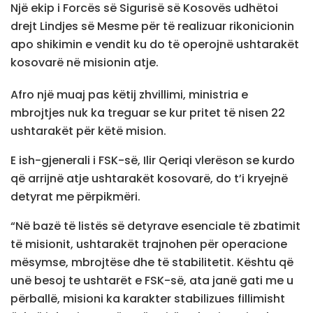
Një ekip i Forcës së Sigurisë së Kosovës udhëtoi
drejt Lindjes së Mesme për të realizuar rikonicionin
apo shikimin e vendit ku do të operojnë ushtarakët
kosovarë në misionin atje.
Afro një muaj pas këtij zhvillimi, ministria e
mbrojtjes nuk ka treguar se kur pritet të nisen 22
ushtarakët për këtë mision.
E ish-gjenerali i FSK-së, Ilir Qeriqi vlerëson se kurdo
që arrijnë atje ushtarakët kosovarë, do t’i kryejnë
detyrat me përpikmëri.
“Në bazë të listës së detyrave esenciale të zbatimit
të misionit, ushtarakët trajnohen për operacione
mësymse, mbrojtëse dhe të stabilitetit. Kështu që
unë besoj te ushtarët e FSK-së, ata janë gati me u
përballë, misioni ka karakter stabilizues fillimisht