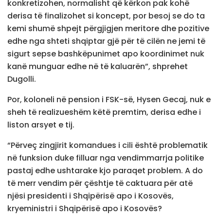
konkretizohen, normalisht që kërkon pak kohë
derisa të finalizohet si koncept, por besoj se do ta
kemi shumë shpejt përgjigjen meritore dhe pozitive
edhe nga shteti shqiptar gjë për të cilën ne jemi të
sigurt sepse bashkëpunimet apo koordinimet nuk
kanë munguar edhe në të kaluarën”, shprehet
Dugolli.
Por, koloneli në pension i FSK-së, Hysen Gecaj, nuk e
sheh të realizueshëm këtë premtim, derisa edhe i
liston arsyet e tij.
“Përveç zingjirit komandues i cili është problematik
në funksion duke filluar nga vendimmarrja politike
pastaj edhe ushtarake kjo paraqet problem. A do
të merr vendim për çështje të caktuara për atë
njësi presidenti i Shqipërisë apo i Kosovës,
kryeministri i Shqipërisë apo i Kosovës?