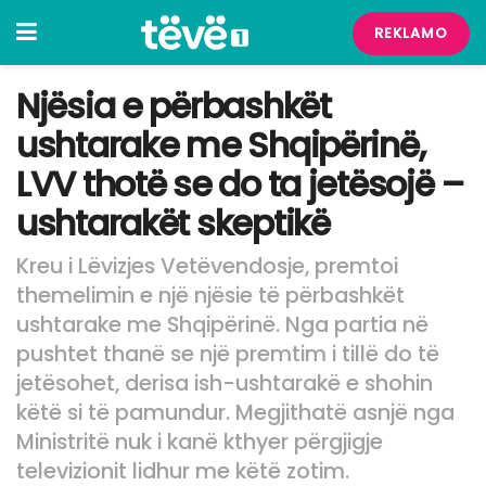
REKLAMO
Njësia e përbashkët
ushtarake me Shqipërinë,
LVV thotë se do ta jetësojë –
ushtarakët skeptikë
Kreu i Lëvizjes Vetëvendosje, premtoi
themelimin e një njësie të përbashkët
ushtarake me Shqipërinë. Nga partia në
pushtet thanë se një premtim i tillë do të
jetësohet, derisa ish-ushtarakë e shohin
këtë si të pamundur. Megjithatë asnjë nga
Ministritë nuk i kanë kthyer përgjigje
televizionit lidhur me këtë zotim.