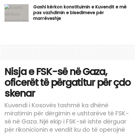
Gashi kërkon konstituimin e Kuvendit e më
pas vazhdimin e bisedimeve për
marrëveshje
Nisja e FSK-së në Gaza,
oficerët të përgatitur për çdo
skenar
Kuvendi i Kosovës tashmë ka dhënë
miratimin për dërgimin e ushtarëve të FSK-
së në Gaza. Një ekip i FSK-së ishte dërguar
për rikonicionin e vendit ku do të operojnë