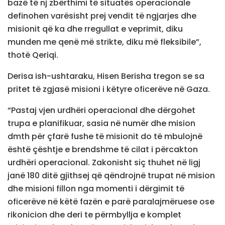
bazë të nj zbërthimi të situatës operacionale
definohen varësisht prej vendit të ngjarjes dhe
misionit që ka dhe rregullat e veprimit, diku
munden me qenë më strikte, diku më fleksibile”,
thotë Qeriqi.
Derisa ish-ushtaraku, Hisen Berisha tregon se sa
pritet të zgjasë misioni i këtyre oficerëve në Gaza.
“Pastaj vjen urdhëri operacional dhe dërgohet
trupa e planifikuar, sasia në numër dhe mision
dmth për çfarë fushe të misionit do të mbulojnë
është çështje e brendshme të cilat i përcakton
urdhëri operacional. Zakonisht siç thuhet në ligj
janë 180 ditë gjithsej që qëndrojnë trupat në mision
dhe misioni fillon nga momenti i dërgimit të
oficerëve në këtë fazën e parë paralajmëruese ose
rikonicion dhe deri te përmbyllja e komplet