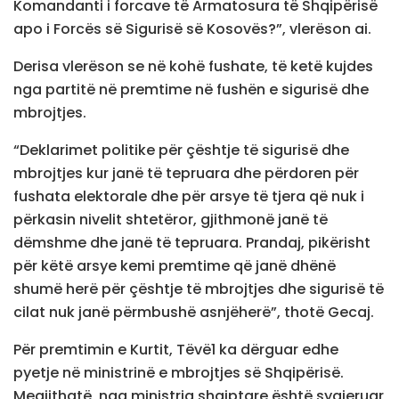
Komandanti i forcave të Armatosura të Shqipërisë
apo i Forcës së Sigurisë së Kosovës?”, vlerëson ai.
Derisa vlerëson se në kohë fushate, të ketë kujdes
nga partitë në premtime në fushën e sigurisë dhe
mbrojtjes.
“Deklarimet politike për çështje të sigurisë dhe
mbrojtjes kur janë të tepruara dhe përdoren për
fushata elektorale dhe për arsye të tjera që nuk i
përkasin nivelit shtetëror, gjithmonë janë të
dëmshme dhe janë të tepruara. Prandaj, pikërisht
për këtë arsye kemi premtime që janë dhënë
shumë herë për çështje të mbrojtjes dhe sigurisë të
cilat nuk janë përmbushë asnjëherë”, thotë Gecaj.
Për premtimin e Kurtit, Tëvë1 ka dërguar edhe
pyetje në ministrinë e mbrojtjes së Shqipërisë.
Megjithatë, nga ministria shqiptare është sygjeruar