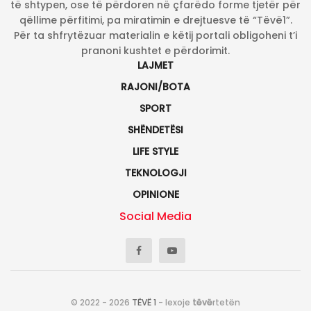
të shtypen, ose të përdoren në çfarëdo forme tjetër për
qëllime përfitimi, pa miratimin e drejtuesve të “Tëvë1”.
Për ta shfrytëzuar materialin e këtij portali obligoheni t’i
pranoni kushtet e përdorimit.
LAJMET
RAJONI/BOTA
SPORT
SHËNDETËSI
LIFE STYLE
TEKNOLOGJI
OPINIONE
Social Media
© 2022 - 2026
TËVË 1
- lexoje
tëvë
rtetën