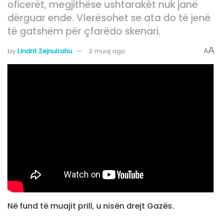
oficerët, megjithëse ushtarakët nuk janë
dërguar ende. Vlerësohet se ata do të jenë
të gatshëm për çfarëdo skenari.
A
by
Lindrit Zejnullahu
2 muaj ago
A
Në fund të muajit prill, u nisën drejt Gazës.