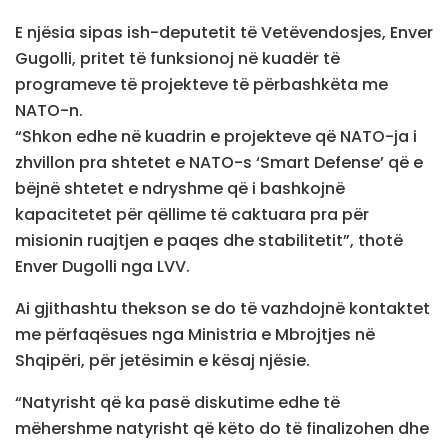
E njësia sipas ish-deputetit të Vetëvendosjes, Enver
Gugolli, pritet të funksionoj në kuadër të
programeve të projekteve të përbashkëta me
NATO-n.
“Shkon edhe në kuadrin e projekteve që NATO-ja i
zhvillon pra shtetet e NATO-s ‘Smart Defense’ që e
bëjnë shtetet e ndryshme që i bashkojnë
kapacitetet për qëllime të caktuara pra për
misionin ruajtjen e paqes dhe stabilitetit”, thotë
Enver Dugolli nga LVV.
Ai gjithashtu thekson se do të vazhdojnë kontaktet
me përfaqësues nga Ministria e Mbrojtjes në
Shqipëri, për jetësimin e kësaj njësie.
“Natyrisht që ka pasë diskutime edhe të
mëhershme natyrisht që këto do të finalizohen dhe