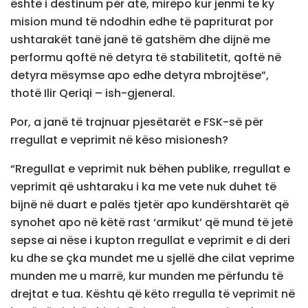
është i destinum për atë, mirëpo kur jenmi te ky
mision mund të ndodhin edhe të papriturat por
ushtarakët tanë janë të gatshëm dhe dijnë me
performu qoftë në detyra të stabilitetit, qoftë në
detyra mësymse apo edhe detyra mbrojtëse”,
thotë Ilir Qeriqi – ish-gjeneral.
Por, a janë të trajnuar pjesëtarët e FSK-së për
rregullat e veprimit në këso misionesh?
“Rregullat e veprimit nuk bëhen publike, rregullat e
veprimit që ushtaraku i ka me vete nuk duhet të
bijnë në duart e palës tjetër apo kundërshtarët që
synohet apo në këtë rast ‘armikut’ që mund të jetë
sepse ai nëse i kupton rregullat e veprimit e di deri
ku dhe se çka mundet me u sjellë dhe cilat veprime
munden me u marrë, kur munden me përfundu të
drejtat e tua. Kështu që këto rregulla të veprimit në