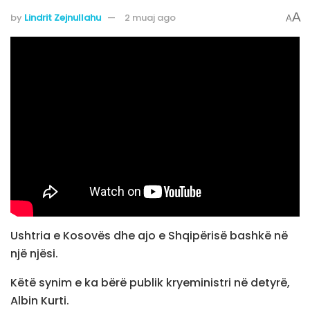
A
by
Lindrit Zejnullahu
2 muaj ago
A
Ushtria e Kosovës dhe ajo e Shqipërisë bashkë në
një njësi.
Këtë synim e ka bërë publik kryeministri në detyrë,
Albin Kurti.