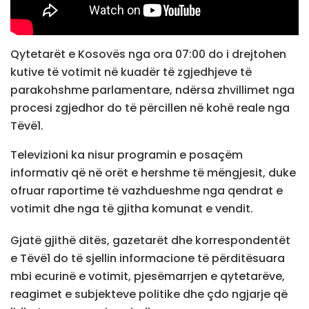
Qytetarët e Kosovës nga ora 07:00 do i drejtohen
kutive të votimit në kuadër të zgjedhjeve të
parakohshme parlamentare, ndërsa zhvillimet nga
procesi zgjedhor do të përcillen në kohë reale nga
Tëvë1.
Televizioni ka nisur programin e posaçëm
informativ që në orët e hershme të mëngjesit, duke
ofruar raportime të vazhdueshme nga qendrat e
votimit dhe nga të gjitha komunat e vendit.
Gjatë gjithë ditës, gazetarët dhe korrespondentët
e Tëvë1 do të sjellin informacione të përditësuara
mbi ecurinë e votimit, pjesëmarrjen e qytetarëve,
reagimet e subjekteve politike dhe çdo ngjarje që