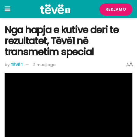
REKLAMO
Nga hapja e kutive deri te
rezultatet, Tëvë1 në
transmetim special
A
by
TËVË 1
2 muaj ago
A