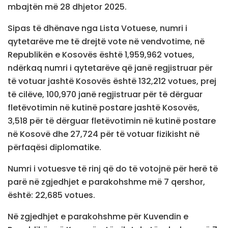
mbajtën më 28 dhjetor 2025.
Sipas të dhënave nga Lista Votuese, numri i
qytetarëve me të drejtë vote në vendvotime, në
Republikën e Kosovës është 1,959,962 votues,
ndërkaq numri i qytetarëve që janë regjistruar për
të votuar jashtë Kosovës është 132,212 votues, prej
të cilëve, 100,970 janë regjistruar për të dërguar
fletëvotimin në kutinë postare jashtë Kosovës,
3,518 për të dërguar fletëvotimin në kutinë postare
në Kosovë dhe 27,724 për të votuar fizikisht në
përfaqësi diplomatike.
Numri i votuesve të rinj që do të votojnë për herë të
parë në zgjedhjet e parakohshme më 7 qershor,
është: 22,685 votues.
Në zgjedhjet e parakohshme për Kuvendin e