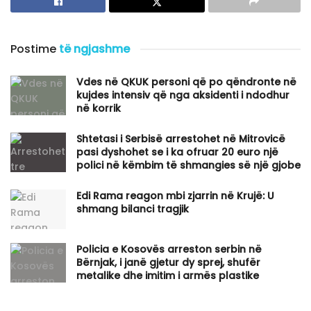
Postime
të ngjashme
Vdes në QKUK personi që po qëndronte në
kujdes intensiv që nga aksidenti i ndodhur
në korrik
Shtetasi i Serbisë arrestohet në Mitrovicë
pasi dyshohet se i ka ofruar 20 euro një
polici në këmbim të shmangies së një gjobe
Edi Rama reagon mbi zjarrin në Krujë: U
shmang bilanci tragjik
Policia e Kosovës arreston serbin në
Bërnjak, i janë gjetur dy sprej, shufër
metalike dhe imitim i armës plastike