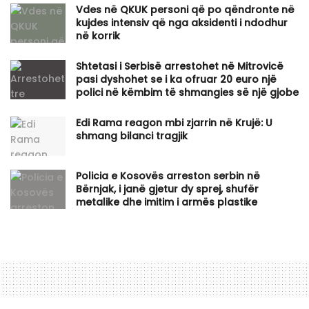
Vdes në QKUK personi që po qëndronte në
kujdes intensiv që nga aksidenti i ndodhur
në korrik
Shtetasi i Serbisë arrestohet në Mitrovicë
pasi dyshohet se i ka ofruar 20 euro një
polici në këmbim të shmangies së një gjobe
Edi Rama reagon mbi zjarrin në Krujë: U
shmang bilanci tragjik
Policia e Kosovës arreston serbin në
Bërnjak, i janë gjetur dy sprej, shufër
metalike dhe imitim i armës plastike