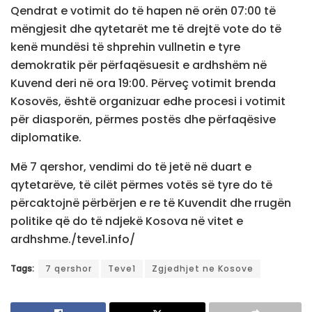
Qendrat e votimit do të hapen në orën 07:00 të
mëngjesit dhe qytetarët me të drejtë vote do të
kenë mundësi të shprehin vullnetin e tyre
demokratik për përfaqësuesit e ardhshëm në
Kuvend deri në ora 19:00. Përveç votimit brenda
Kosovës, është organizuar edhe procesi i votimit
për diasporën, përmes postës dhe përfaqësive
diplomatike.
Më 7 qershor, vendimi do të jetë në duart e
qytetarëve, të cilët përmes votës së tyre do të
përcaktojnë përbërjen e re të Kuvendit dhe rrugën
politike që do të ndjekë Kosova në vitet e
ardhshme./teve1.info/
Tags:
7 qershor
Teve1
Zgjedhjet ne Kosove