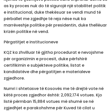
as ky proces nuk do të sigurojë një stabilitet politik
e institucional, duke thekësuar se vendi mund të
përballet me zgjedhje të reja nëse nuk ka
marrëveshje politike për presidentin, duke thellëuar
krizën politike në vend.
Përgatitjet e institucioneve
KQZ ka zhvilluar të gjitha procedurat e nevojshme
për organizimin e procesit, duke përfshirë
certifikimin e subjekteve politike, listat e
kandidatëve dhe përgatitjen e materialeve
zgjedhore.
Numri i shtetasve të Kosovës me të drejtë vote në
këtë proces zgjedhor është: 2,092,174 votues. Kjo
listë përmban 15,884 votues më shumë se në
zgjedhjet e parakohshme për Kuved të cilat u