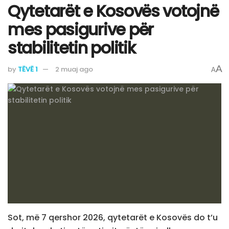
Qytetarët e Kosovës votojnë
mes pasigurive për
stabilitetin politik
A
by
TËVË 1
2 muaj ago
A
Sot, më 7 qershor 2026, qytetarët e Kosovës do t’u