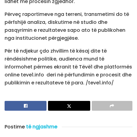
lidhet me procesin zgjedhor.
Përveç raportimeve nga terreni, transmetimi do të
përfshijë analiza, diskutime në studio dhe
pasqyrimin e rezultateve sapo ato të publikohen
nga institucionet përgjegjëse.
Për të ndjekur çdo zhvillim të kësaj dite të
rëndësishme politike, audienca mund të
informohet përmes ekranit të Tëvë1 dhe platformës
online teve1.info deri në përfundimin e procesit dhe
publikimin e rezultateve të para. /teve1.info/
Postime
të ngjashme