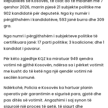
Republikës së Kosovës, të cilat do të mbahen më 7
qershor 2026, marrin pjesë 21 subjekte politike me
902 kandidatë për deputetë. Nga ky numër i
përgjithshëm i kandidatëve, 593 janë burra dhe 309
gra.
Nga numri i përgjithshëm i subjekteve politike të
certifikuara janë: 17 parti politike; 3 koalicione; dhe 1
kandidat i pavarur.
Për këto zgjedhje KQZ ka miratuar 949 qendra
votimi në gjithë Kosovën, ndërsa sa i përket votimit
me kusht do të ketë nga një qendër votimi në
secilën komunë.
Ndërkohë, Policia e Kosovës ka hartuar planin
operativ për garantimin e sigurisë para, gjatë dhe
pas ditës së votimit. Angazhimi i saj synon të
sigurojë një proces të qetë, të sigurt dhe