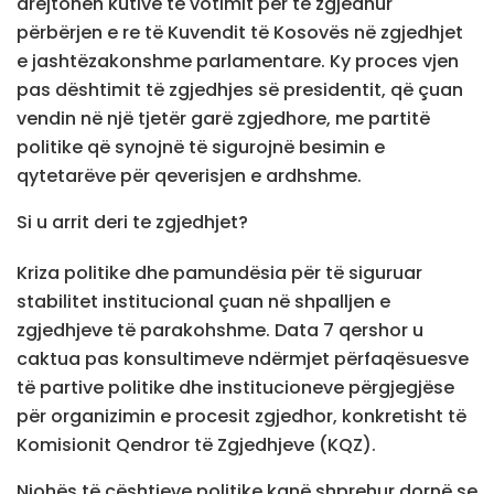
drejtohen kutive të votimit për të zgjedhur
përbërjen e re të Kuvendit të Kosovës në zgjedhjet
e jashtëzakonshme parlamentare. Ky proces vjen
pas dështimit të zgjedhjes së presidentit, që çuan
vendin në një tjetër garë zgjedhore, me partitë
politike që synojnë të sigurojnë besimin e
qytetarëve për qeverisjen e ardhshme.
Si u arrit deri te zgjedhjet?
Kriza politike dhe pamundësia për të siguruar
stabilitet institucional çuan në shpalljen e
zgjedhjeve të parakohshme. Data 7 qershor u
caktua pas konsultimeve ndërmjet përfaqësuesve
të partive politike dhe institucioneve përgjegjëse
për organizimin e procesit zgjedhor, konkretisht të
Komisionit Qendror të Zgjedhjeve (KQZ).
Njohës të çështjeve politike kanë shprehur dornë se