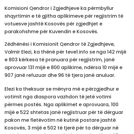
Komisioni Qendror i Zgjedhjeve ka përmbyllur
shqyrtimin e të gjitha aplikimeve për regjistrim të
votuesve jashtë Kosovës për zgjedhjet e
parakohshme për Kuvendin e Kosovës.
Zëdhënësi i Komisionit Qendror të Zgjedhjeve,
Valmir Elezi, ka thënë për teve1.info se nga 142 mijë
e 803 kërkesa të pranuara për regjistrim, janë
aprovuar 131 mijë e 800 aplikime, ndërsa 10 mijë e
907 janë refuzuar dhe 96 të tjera janë anuluar.
Elezi ka theksuar se mënyra më e përzgjedhur e
votimit nga diaspora vazhdon të jetë votimi
përmes postës. Nga aplikimet e aprovuara, 100
mijë e 522 shtetas janë regjistruar për të dërguar
pakon me fletëvotim në kutinë postare jashtë
Kosovës, 3 mijë e 502 të tjerë për ta dërguar në