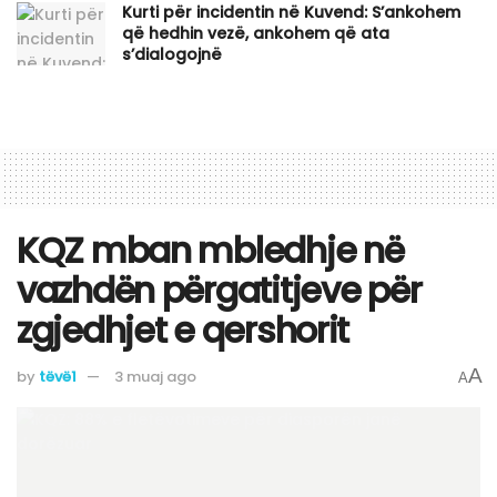
Kurti për incidentin në Kuvend: S’ankohem
që hedhin vezë, ankohem që ata
s’dialogojnë
KQZ mban mbledhje në
vazhdën përgatitjeve për
zgjedhjet e qershorit
A
by
tëvë1
3 muaj ago
A