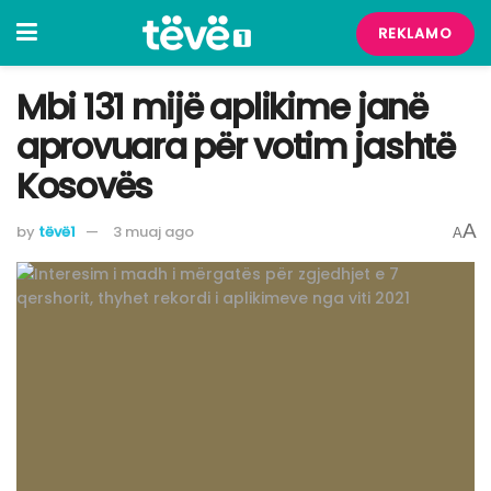
REKLAMO
Mbi 131 mijë aplikime janë
aprovuara për votim jashtë
Kosovës
A
by
tëvë1
3 muaj ago
A