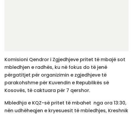
Komisioni Qendror i Zgjedhjeve pritet të mbajë sot
mbledhjen e radhës, ku në fokus do të jenë
përgatitjet për organizimin e zgjedhjeve të
parakohshme për Kuvendin e Republikës së
Kosovës, të caktuara për 7 qershor.
Mbledhja e KQZ-së pritet të mbahet nga ora 13:30,
nën udhëheqjen e kryesuesit të mbledhjes, Kreshnik
Radoniqi.
Në rendin e ditës janë paraparë disa pika që lidhen