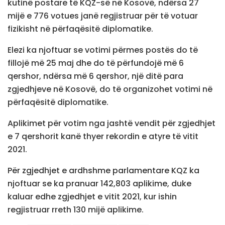
kutinë postare të KQZ-së në Kosovë, ndërsa 27
mijë e 776 votues janë regjistruar për të votuar
fizikisht në përfaqësitë diplomatike.
Elezi ka njoftuar se votimi përmes postës do të
fillojë më 25 maj dhe do të përfundojë më 6
qershor, ndërsa më 6 qershor, një ditë para
zgjedhjeve në Kosovë, do të organizohet votimi në
përfaqësitë diplomatike.
Aplikimet për votim nga jashtë vendit për zgjedhjet
e 7 qershorit kanë thyer rekordin e atyre të vitit
2021.
Për zgjedhjet e ardhshme parlamentare KQZ ka
njoftuar se ka pranuar 142,803 aplikime, duke
kaluar edhe zgjedhjet e vitit 2021, kur ishin
regjistruar rreth 130 mijë aplikime.