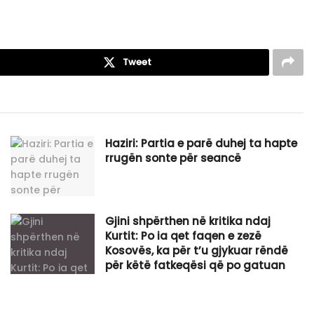
Tweet
Haziri: Partia e parë duhej ta hapte
rrugën sonte për seancë
Gjini shpërthen në kritika ndaj
Kurtit: Po ia qet faqen e zezë
Kosovës, ka për t’u gjykuar rëndë
për këtë fatkeqësi që po gatuan