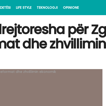
DETËSI
LIFE STYLE
TEKNOLOGJI
OPINIONE
drejtoresha për Zg
mat dhe zhvillim