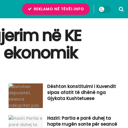
REKLAMO NË TËVË1.INFO
jerim në KE
in ekonomik
Dështon konstituimi i Kuvendit
sipas afatit të dhënë nga
Gjykata Kushtetuese
Haziri: Partia e parë duhej ta
hapte rrugën sonte për seancë