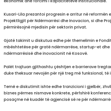
ekonomik dhe forcimi i kapaciteteve institucionale.
Kusari-Lila prezantoi progresin e arritur në reformën 
Projektligjit për Ndërmarrësi dhe Inovacion, si dhe Pro
përmirësojnë mjedisin për sektorin privat.
Gjatë takimit u diskutua edhe për themelimin e Fondit
mbështetëse për gratë ndërmarrëse, startup-et dhe in
ndërmarrësisë dhe inovacionit në Kosovë.
Palët trajtuan gjithashtu çështjen e barrierave tregt
duke theksuar nevojën për një treg më funksional, të 
Temë e diskutimit ishte edhe tranzicioni i gjelbër, zhvi
biznes përmes nismave konkrete, përfshirë konferencën
posaçme në kuadër të agjencisë së re për ndërmarrës