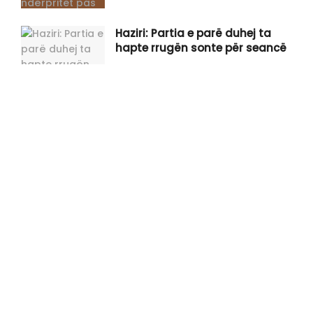
Haziri: Partia e parë duhej ta
hapte rrugën sonte për seancë
Spahiu: Vetëvendosje po i vë
sopatën vetes në këmbët e saj,
Kurti po e sfidon Kushtetutën e
Kosovës
Gjini shpërthen në kritika ndaj
Kurtit: Po ia qet faqen e zezë
Kosovës, ka për t’u gjykuar rëndë
për këtë fatkeqësi që po gatuan
Tahiri: Dyert e sallës ku sonte do
duhej të konstituohej Kuvendi i
Kosovës, janë të mbyllura