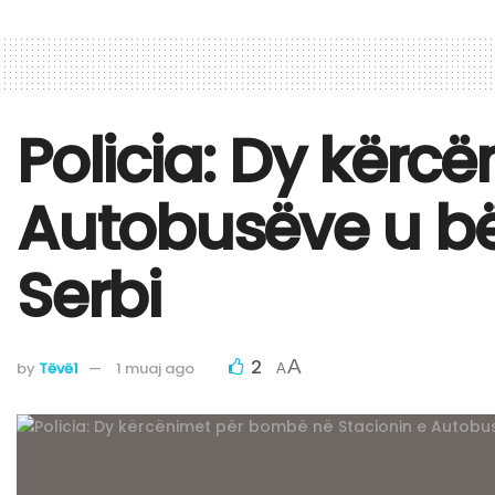
Policia: Dy kërc
Autobusëve u bën
Serbi
2
A
by
Tëvë1
1 muaj ago
A