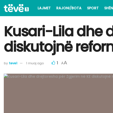
LAJMET
RAJONI/BOTA
SPORT
SHËN
Kusari-Lila dhe 
diskutojnë refor
1
A
by
teve1
1 muaj ago
A