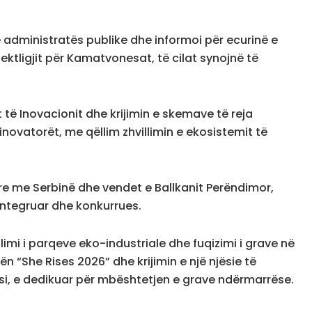
e administratës publike dhe informoi për ecurinë e
jektligjit për Kamatvonesat, të cilat synojnë të
 të Inovacionit dhe krijimin e skemave të reja
ovatorët, me qëllim zhvillimin e ekosistemit të
are me Serbinë dhe vendet e Ballkanit Perëndimor,
integruar dhe konkurrues.
llimi i parqeve eko-industriale dhe fuqizimi i grave në
 “She Rises 2026” dhe krijimin e një njësie të
i, e dedikuar për mbështetjen e grave ndërmarrëse.