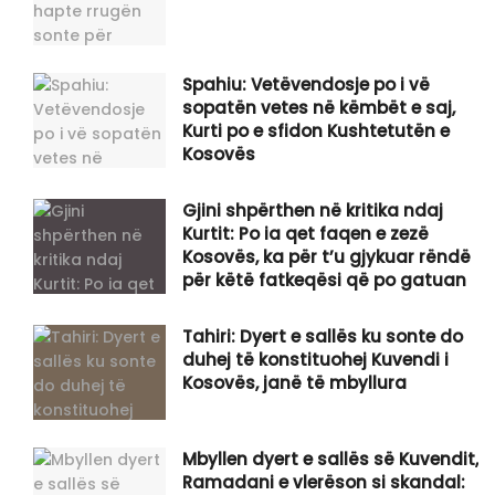
Spahiu: Vetëvendosje po i vë
sopatën vetes në këmbët e saj,
Kurti po e sfidon Kushtetutën e
Kosovës
Gjini shpërthen në kritika ndaj
Kurtit: Po ia qet faqen e zezë
Kosovës, ka për t’u gjykuar rëndë
për këtë fatkeqësi që po gatuan
Tahiri: Dyert e sallës ku sonte do
duhej të konstituohej Kuvendi i
Kosovës, janë të mbyllura
Mbyllen dyert e sallës së Kuvendit,
Ramadani e vlerëson si skandal: