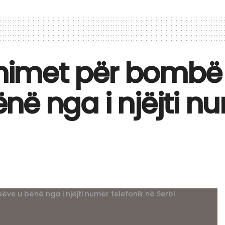
ënimet për bombë 
ë nga i njëjti nu