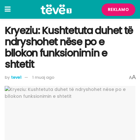
REKLAMO
Kryeziu: Kushtetuta duhet të
ndryshohet nëse po e
bllokon funksionimin e
shtetit
A
by
teve1
1 muaj ago
A