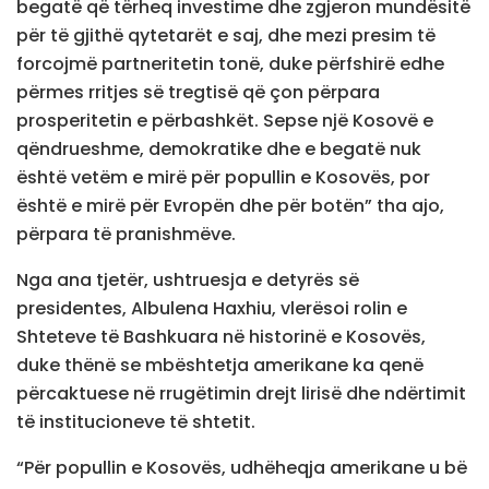
begatë që tërheq investime dhe zgjeron mundësitë
për të gjithë qytetarët e saj, dhe mezi presim të
forcojmë partneritetin tonë, duke përfshirë edhe
përmes rritjes së tregtisë që çon përpara
prosperitetin e përbashkët. Sepse një Kosovë e
qëndrueshme, demokratike dhe e begatë nuk
është vetëm e mirë për popullin e Kosovës, por
është e mirë për Evropën dhe për botën” tha ajo,
përpara të pranishmëve.
Nga ana tjetër, ushtruesja e detyrës së
presidentes, Albulena Haxhiu, vlerësoi rolin e
Shteteve të Bashkuara në historinë e Kosovës,
duke thënë se mbështetja amerikane ka qenë
përcaktuese në rrugëtimin drejt lirisë dhe ndërtimit
të institucioneve të shtetit.
“Për popullin e Kosovës, udhëheqja amerikane u bë