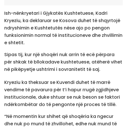
Ish-nënkryetari i Gjykatës Kushtetuese, Kadri
Kryeziu, ka deklaruar se Kosova duhet të shqyrtojë
ndryshimin e Kushtetutës nëse ajo po pengon
funksionimin normal të institucioneve dhe zhvillimin
e shtetit.
Sipas tij, kur një shoqëri nuk arrin të ecë përpara
për shkak të bllokadave kushtetuese, atëherë vihet
në pikëpyetje ushtrimi i sovranitetit të saj.
Kryeziu ka theksuar se Kuvendi duhet të marrë
vendime të pavarura për t’i hapur rrugë zgjidhjeve
institucionale, duke shtuar se nuk beson se faktori
ndërkombëtar do të pengonte një proces të tillë.
“Në momentin kur shihet që shoqëria ka ngecur
dhe nuk po mund të zhvillohet, edhe nuk mund të