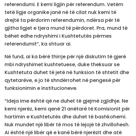
referendumi. E kemi ligjin për referendum. Vetëm
tetë ligje organike janë në të cilat nuk kemi të
drejtë ta përdorim referendumin, ndërsa për të
gjitha ligjet e tjera mund të përdoret. Pra, mund të
bëhet edhe ndryshimi i Kushtetutës përmes
referendumit”, ka shtuar ai.
Në fund, ai ka bërë thirrje për një diskutim të gjerë
mbi ndryshimet kushtetuese, duke theksuar se
Kushtetuta duhet të jetë në funksion të shtetit dhe
qytetarëve, e jo të shndërrohet në pengesë për
funksionimin e institucioneve.
“Ideja ime është që ne duhet të gjejmë zgjidhje. Ne
kemi njerëz, kemi qenë 21 anëtarë të Komisionit për
hartimin e Kushtetutës dhe duhet të bashkohemi.
Nuk mundet një libër të mos të lejojë të zhvillohesh.
Ai është një libër që e kanë bërë njerëzit dhe atë