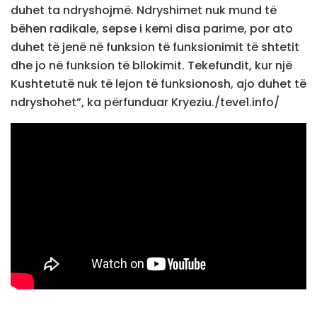
duhet ta ndryshojmë. Ndryshimet nuk mund të
bëhen radikale, sepse i kemi disa parime, por ato
duhet të jenë në funksion të funksionimit të shtetit
dhe jo në funksion të bllokimit. Tekefundit, kur një
Kushtetutë nuk të lejon të funksionosh, ajo duhet të
ndryshohet”, ka përfunduar Kryeziu./teve1.info/