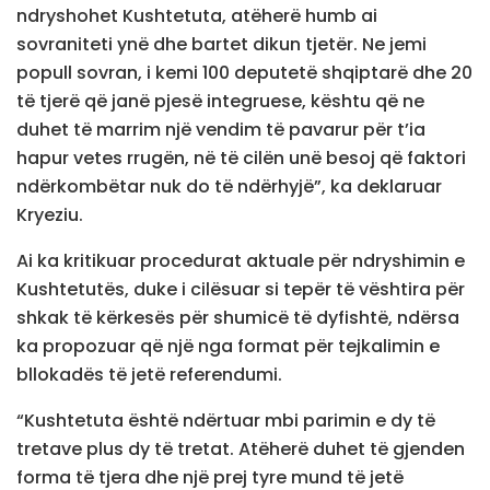
ndryshohet Kushtetuta, atëherë humb ai
sovraniteti ynë dhe bartet dikun tjetër. Ne jemi
popull sovran, i kemi 100 deputetë shqiptarë dhe 20
të tjerë që janë pjesë integruese, kështu që ne
duhet të marrim një vendim të pavarur për t’ia
hapur vetes rrugën, në të cilën unë besoj që faktori
ndërkombëtar nuk do të ndërhyjë”, ka deklaruar
Kryeziu.
Ai ka kritikuar procedurat aktuale për ndryshimin e
Kushtetutës, duke i cilësuar si tepër të vështira për
shkak të kërkesës për shumicë të dyfishtë, ndërsa
ka propozuar që një nga format për tejkalimin e
bllokadës të jetë referendumi.
“Kushtetuta është ndërtuar mbi parimin e dy të
tretave plus dy të tretat. Atëherë duhet të gjenden
forma të tjera dhe një prej tyre mund të jetë