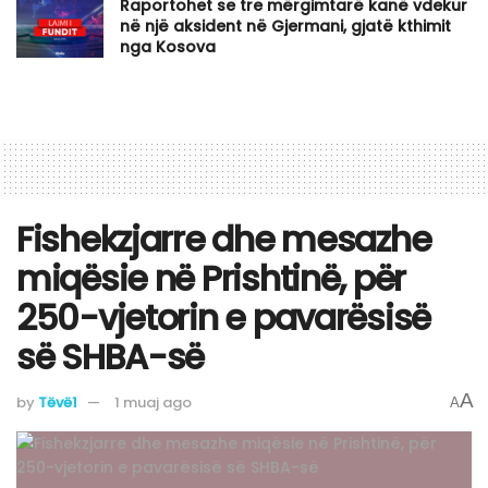
Raportohet se tre mërgimtarë kanë vdekur
në një aksident në Gjermani, gjatë kthimit
nga Kosova
Fishekzjarre dhe mesazhe
miqësie në Prishtinë, për
250-vjetorin e pavarësisë
së SHBA-së
A
by
Tëvë1
1 muaj ago
A