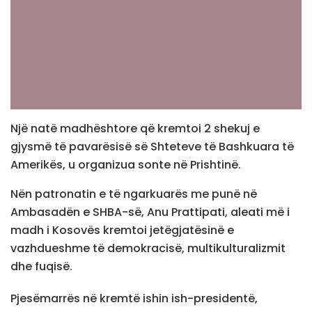
Një natë madhështore që kremtoi 2 shekuj e
gjysmë të pavarësisë së Shteteve të Bashkuara të
Amerikës, u organizua sonte në Prishtinë.
Nën patronatin e të ngarkuarës me punë në
Ambasadën e SHBA-së, Anu Prattipati, aleati më i
madh i Kosovës kremtoi jetëgjatësinë e
vazhdueshme të demokracisë, multikulturalizmit
dhe fuqisë.
Pjesëmarrës në kremtë ishin ish-presidentë,