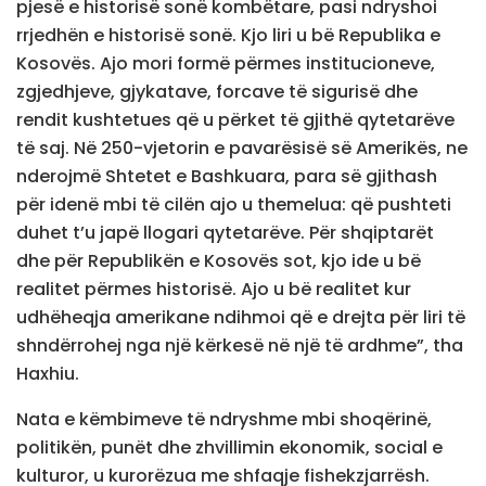
pjesë e historisë sonë kombëtare, pasi ndryshoi
rrjedhën e historisë sonë. Kjo liri u bë Republika e
Kosovës. Ajo mori formë përmes institucioneve,
zgjedhjeve, gjykatave, forcave të sigurisë dhe
rendit kushtetues që u përket të gjithë qytetarëve
të saj. Në 250-vjetorin e pavarësisë së Amerikës, ne
nderojmë Shtetet e Bashkuara, para së gjithash
për idenë mbi të cilën ajo u themelua: që pushteti
duhet t’u japë llogari qytetarëve. Për shqiptarët
dhe për Republikën e Kosovës sot, kjo ide u bë
realitet përmes historisë. Ajo u bë realitet kur
udhëheqja amerikane ndihmoi që e drejta për liri të
shndërrohej nga një kërkesë në një të ardhme”, tha
Haxhiu.
Nata e këmbimeve të ndryshme mbi shoqërinë,
politikën, punët dhe zhvillimin ekonomik, social e
kulturor, u kurorëzua me shfaqje fishekzjarrësh.