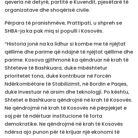
qeveria në detyrë, partitë e Kuvendit, pjesëtarë të
organizatave dhe shoqërisë civile.
Përpara të pranishmëve, Prattipati, u shpreh se
SHBA-ja ka pak miq si populli i Kosovës.
“Historia jonë na ka lidhur si kombe me të njëjtat
qëllime dhe parime që ndajnë të njëjtat qëllime dhe
parime. Kosova gjithmonë ka qëndruar në krah të
Shteteve të Bashkuara, duke mbështetur
prioritetet tona, duke kontribuar në Forcën
Ndërkombëtare të Stabilizimit, në Bordin e Paqes,
duke investuar në arsim dhe teknologji. Po kështu,
Shtetet e Bashkuara qëndrojnë në krah të Kosovës.
Ne qëndrojmë në krah të Kosovës në përpjekjet e
saj për të ndërtuar institucione të forta
demokratike. Ne qëndrojmë në krah të Kosovës
ndërsa ajo punon për të krijuar një ekonomi të