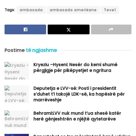
Tags:
ambasada
ambasada amerikane
Teve1
Postime
të ngjashme
Kryeziu –Hyseni: Nesër do kemi shumë
përgjigje për pikëpyetjet e ngritura
Deputetja e LVV-së: Posti i presidentit
s’duhet t’i takojë LDK-së, ka hapësirë për
marrëveshje
Behrami:LVV nuk mund t’ua shesë katër
herë gënjeshtrën e njëjtë qytetarëve