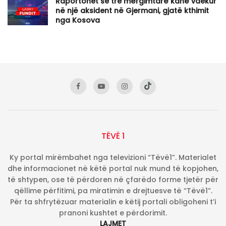
Raportohet se tre mërgimtarë kanë vdekur
në një aksident në Gjermani, gjatë kthimit
nga Kosova
TËVË 1
Ky portal mirëmbahet nga televizioni “Tëvë1”. Materialet
dhe informacionet në këtë portal nuk mund të kopjohen,
të shtypen, ose të përdoren në çfarëdo forme tjetër për
qëllime përfitimi, pa miratimin e drejtuesve të “Tëvë1”.
Për ta shfrytëzuar materialin e këtij portali obligoheni t’i
pranoni kushtet e përdorimit.
LAJMET