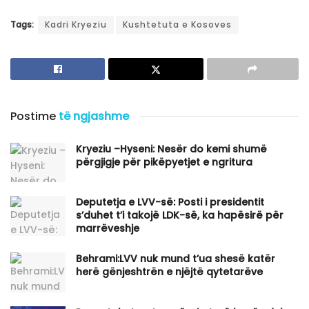
Tags:
Kadri Kryeziu
Kushtetuta e Kosoves
Postime
të ngjashme
Kryeziu –Hyseni: Nesër do kemi shumë
përgjigje për pikëpyetjet e ngritura
Deputetja e LVV-së: Posti i presidentit
s’duhet t’i takojë LDK-së, ka hapësirë për
marrëveshje
Behrami:LVV nuk mund t’ua shesë katër
herë gënjeshtrën e njëjtë qytetarëve