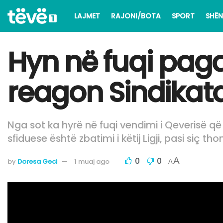
LAJMET
RAJONI/BOTA
SPORT
SHËN
Hyn në fuqi pag
reagon Sindikata 
Nga sot ka hyrë në fuqi vendimi i Qeverisë që
sfiduese është zbatimi i këtij Ligji, pasi si
0
0
A
by
Doresa Geci
1 muaj ago
A