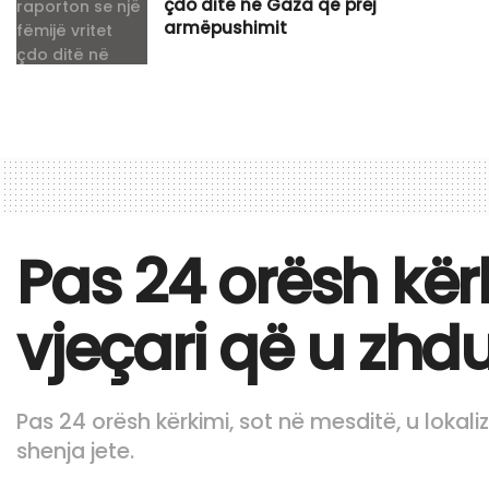
çdo ditë në Gaza që prej
armëpushimit
Pas 24 orësh kër
vjeçari që u zhd
Pas 24 orësh kërkimi, sot në mesditë, u lokali
shenja jete.