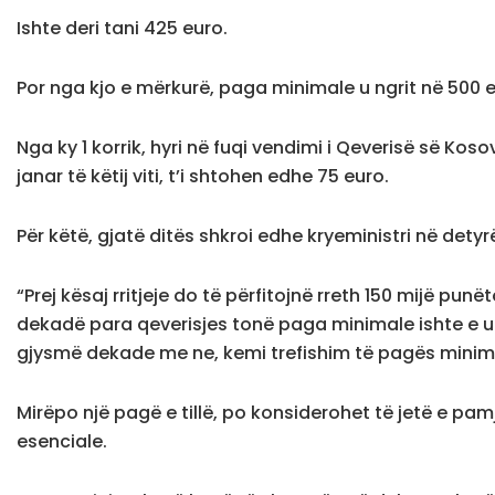
Ishte deri tani 425 euro.
Por nga kjo e mërkurë, paga minimale u ngrit në 500 e
Nga ky 1 korrik, hyri në fuqi vendimi i Qeverisë së K
janar të këtij viti, t’i shtohen edhe 75 euro.
Për këtë, gjatë ditës shkroi edhe kryeministri në detyrë,
“Prej kësaj rritjeje do të përfitojnë rreth 150 mijë pun
dekadë para qeverisjes tonë paga minimale ishte e 
gjysmë dekade me ne, kemi trefishim të pagës minimal
Mirëpo një pagë e tillë, po konsiderohet të jetë e p
esenciale.