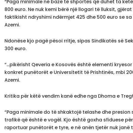
“Paga minimale në bazë të shportës që duhet ta ketë 
800 euro. Ne nuk kemi bërë një llogari të lluksit, gj
faktikisht ndryshimi ndërmjet 425 dhe 500 euro se sa 
Azemi.
Ndonëse kjo pagë pësoi rritje, sipas Sindikatës së Se
300 euro.
“…pikërisht Qeveria e Kosovës është elementi kryesor i 
konkret punëtorët e Universitetit të Prishtinës, mbi 
Azemi.
Kritika për këtë vendim kanë edhe nga Dhoma e Tregti
“Paga minimale do të shkaktojë telashe dhe presion s
trafikë që është e vogël. Kjo është goxha sfiduese për t
raportuar punëtorët e tyre, e në anën tjetër nuk janë 