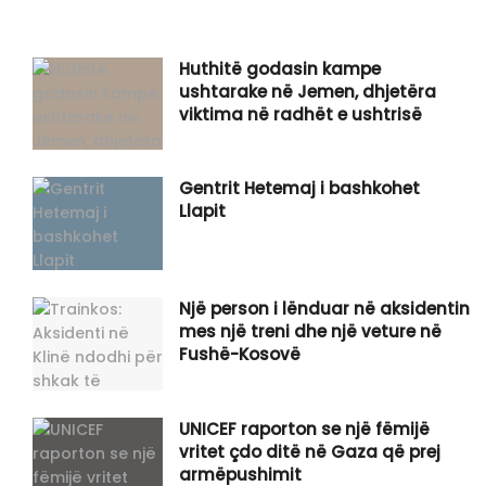
Huthitë godasin kampe
ushtarake në Jemen, dhjetëra
viktima në radhët e ushtrisë
Gentrit Hetemaj i bashkohet
Llapit
Një person i lënduar në aksidentin
mes një treni dhe një veture në
Fushë-Kosovë
UNICEF raporton se një fëmijë
vritet çdo ditë në Gaza që prej
armëpushimit