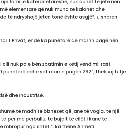
një familje katëranëtarëshe, nuk duhet të jetë nën
ërat më elementare që nuk mund të kalohet dhe
do të ndryshojë jetën tonë është asgjë”, u shpreh
ktorit Privat, ende ka punëtorë që marrin pagë nën
cili nuk po e bën zbatimin e këtij vendimi, rast
200 punëtorë edhe sot marrin pagën 292”, theksoj tutje
së dhe Industrisë.
humë të madh te bizneset që janë të vogla, te një
a për me përballu, te bujqit të cilët i kanë të
të mbrojtur nga shteti”, ka thënë Ahmeti.