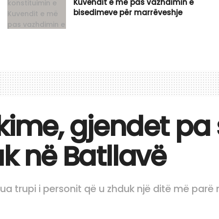
Kuvendit e më pas vazhdimin e
bisedimeve për marrëveshje
kime, gjendet pa 
uk në Batllavë
zua trupi i personit që u zhduk një ditë më parë 