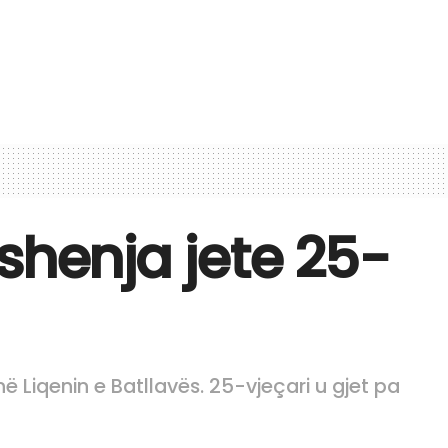
shenja jete 25-
në Liqenin e Batllavës. 25-vjeçari u gjet pa