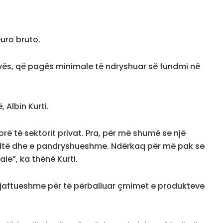
uro bruto.
osovës, që pagës minimale të ndryshuar së fundmi në
 Albin Kurti.
ëtorë të sektorit privat. Pra, për më shumë se një
ultë dhe e pandryshueshme. Ndërkaq për më pak se
e”, ka thënë Kurti.
amjaftueshme për të përballuar çmimet e produkteve