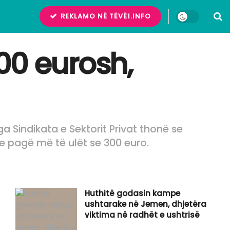
REKLAMO NË TËVË1.INFO
00 eurosh,
a Sindikata e Sektorit Privat thonë se
me pagë më të ulët se 300 euro.
Huthitë godasin kampe
ushtarake në Jemen, dhjetëra
viktima në radhët e ushtrisë