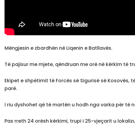
Mëngjesin e zbardhën në Liqenin e Batllavës.
Të pajisur me mjete, qëndruan me orë në kërkim të tru
Ekipet e shpëtimit të Forcës së Sigurisë së Kosovës, 
parë.
I riu dyshohet që të martën u hodh nga varka për të not
Pas rreth 24 orësh kërkimi, trupi i 25-vjeçarit u lokaliz