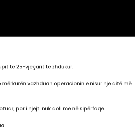
pit të 25-vjeçarit të zhdukur.
të mërkurën vazhduan operacionin e nisur një ditë më
uar, por i njëjti nuk doli më në sipërfaqe.
ua.