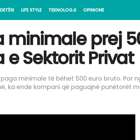
DETËSI
LIFE STYLE
TEKNOLOGJI
OPINIONE
a minimale prej 5
e Sektorit Privat
 paga minimale të bëhet 500 euro bruto. Por ng
ç thonë, ka ende kompani që paguajnë punëtorët 