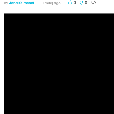
0
0
A
by
Jona Kelmendi
1 muaj ago
A