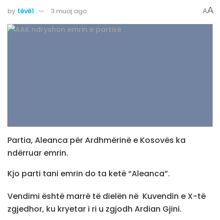
A
by
tëvë1
3 muaj ago
A
Partia, Aleanca për Ardhmërinë e Kosovës ka
ndërruar emrin.
Kjo parti tani emrin do ta ketë “Aleanca”.
Vendimi është marrë të dielën në Kuvendin e X-të
zgjedhor, ku kryetar i ri u zgjodh Ardian Gjini.