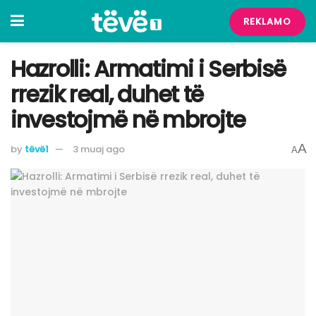
REKLAMO
Hazrolli: Armatimi i Serbisë
rrezik real, duhet të
investojmë në mbrojte
A
by
tëvë1
3 muaj ago
A