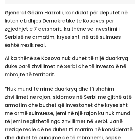
Gjeneral Gëzim Hazrolli, kandidat për deputet në
listën e Lidhjes Demokratike të Kosovës për
zgjedhjet e 7 qershorit, ka thënë se investimi i
Serbisë në armatim, kryesisht në atë sulmues
është rrezik real.
Ai ka thënë se Kosova nuk duhet të rrijë duarkryq
duke parë zhvillimet në Serbi dhe të investojë në
mbrojte të territorit.
“Nuk mund të rrimë duarkryq dhe t’i shohim
zhvillimet në rajon, sidomos në Serbi me gjithë atë
armatim dhe buxhet që investohet dhe kryesisht
me armë sulmuese, jemi në një rajon ku nuk mund
të jemi neglizhetë nga zhvillimet në Serbi. Janë
rreziqe reale që ne duhet t’i marrim në konsideratë
dhe duhet të punojmë që të mbrohemi, sepse