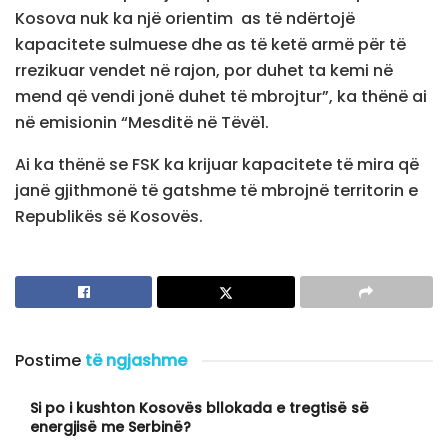
Kosova nuk ka një orientim as të ndërtojë
kapacitete sulmuese dhe as të ketë armë për të
rrezikuar vendet në rajon, por duhet ta kemi në
mend që vendi jonë duhet të mbrojtur”, ka thënë ai
në emisionin “Mesditë në Tëvë1.
Ai ka thënë se FSK ka krijuar kapacitete të mira që
janë gjithmonë të gatshme të mbrojnë territorin e
Republikës së Kosovës.
Postime
të ngjashme
Si po i kushton Kosovës bllokada e tregtisë së
energjisë me Serbinë?