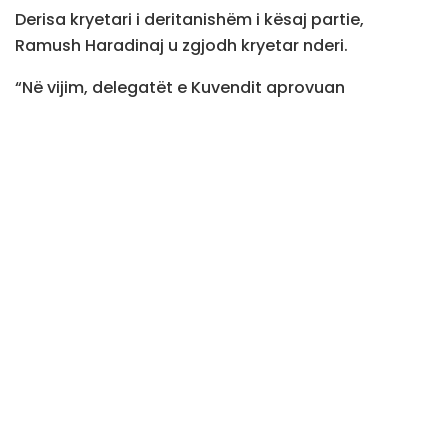
Derisa kryetari i deritanishëm i kësaj partie,
Ramush Haradinaj u zgjodh kryetar nderi.
“Në vijim, delegatët e Kuvendit aprovuan
ndryshimet statutare, përfshirë ndryshimin e emrit
të partisë nga Aleanca për Ardhmërinë e Kosovës
në “Aleanca”, zgjedhjen e Kryetarit të Nderit, z.
Ramush Haradinaj, si dhe Këshillin e Nderit”, thuhet
nga kjo parti.
Postime
të ngjashme