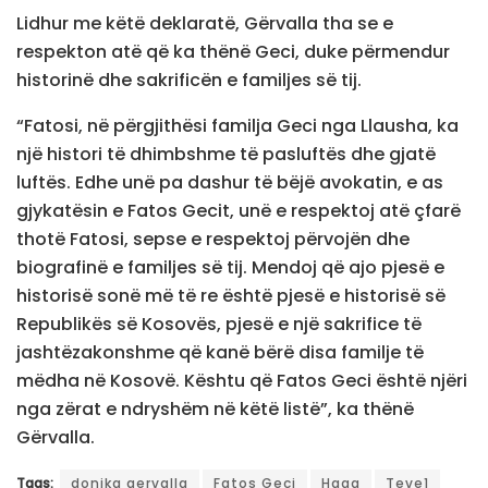
Lidhur me këtë deklaratë, Gërvalla tha se e
respekton atë që ka thënë Geci, duke përmendur
historinë dhe sakrificën e familjes së tij.
“Fatosi, në përgjithësi familja Geci nga Llausha, ka
një histori të dhimbshme të pasluftës dhe gjatë
luftës. Edhe unë pa dashur të bëjë avokatin, e as
gjykatësin e Fatos Gecit, unë e respektoj atë çfarë
thotë Fatosi, sepse e respektoj përvojën dhe
biografinë e familjes së tij. Mendoj që ajo pjesë e
historisë sonë më të re është pjesë e historisë së
Republikës së Kosovës, pjesë e një sakrifice të
jashtëzakonshme që kanë bërë disa familje të
mëdha në Kosovë. Kështu që Fatos Geci është njëri
nga zërat e ndryshëm në këtë listë”, ka thënë
Gërvalla.
Tags:
donika gervalla
Fatos Geci
Haga
Teve1