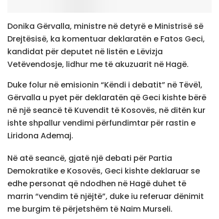
Donika Gërvalla, ministre në detyrë e Ministrisë së
Drejtësisë, ka komentuar deklaratën e Fatos Geci,
kandidat për deputet në listën e Lëvizja
Vetëvendosje, lidhur me të akuzuarit në Hagë.
Duke folur në emisionin “Këndi i debatit” në Tëvë1,
Gërvalla u pyet për deklaratën që Geci kishte bërë
në një seancë të Kuvendit të Kosovës, në ditën kur
ishte shpallur vendimi përfundimtar për rastin e
Liridona Ademaj.
Në atë seancë, gjatë një debati për Partia
Demokratike e Kosovës, Geci kishte deklaruar se
edhe personat që ndodhen në Hagë duhet të
marrin “vendim të njëjtë”, duke iu referuar dënimit
me burgim të përjetshëm të Naim Murseli.