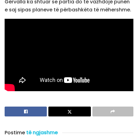
Gërvalla ka shtuar se partia do të vazhdojë punën
e saj sipas planeve të përbashkëta të mëhershme.
Postime
të ngjashme