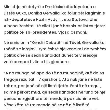
Ministrja në detyrë e Drejtësisë dhe kryetarja e
Listës Guxo, Donika Gërvalla, ka folur për largimin e
ish-deputetëve Haxhi Avdyli, Jeta Statovci dhe
Albena Reshitaj, të cilët i janë bashkuar listes tjetër
politike të ish-presidentes, Vjosa Osmani.
Në emisionin “Këndi i Debatit” në Tëvë1, Gërvalla ka
thënë se largimi i tyre është një vendim i natyrshëm
politik dhe se secili kandidat duhet të vlerësojë
vetë perspektivën e tij zgjedhore.
“A na mungojnë apo do të na mungojnë, atë do ta
tregojë rezultati i 7 qershorit. Ata nuk janë në listë
tek ne, por janë në një listë tjetër. Është në rregull,
sa më përket mua, që secili kandidat në fund të një
periudhe zgjedhore të mendojë pozicionin e vet.
Nëse këta të tre mendojnë se në një listë të