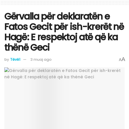
Gërvalla për deklaratën e
Fatos Gecit për ish-krerët në
Hagë: E respektoj atë që ka
thënë Geci
A
by
Tëvë1
3 muaj ago
A