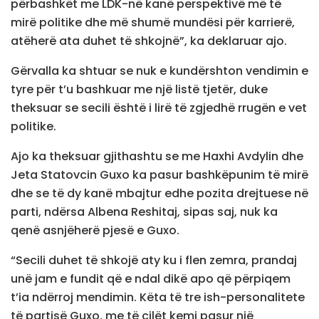
përbashkët me LDK-në kanë perspektivë më të
mirë politike dhe më shumë mundësi për karrierë,
atëherë ata duhet të shkojnë”, ka deklaruar ajo.
Gërvalla ka shtuar se nuk e kundërshton vendimin e
tyre për t’u bashkuar me një listë tjetër, duke
theksuar se secili është i lirë të zgjedhë rrugën e vet
politike.
Ajo ka theksuar gjithashtu se me Haxhi Avdylin dhe
Jeta Statovcin Guxo ka pasur bashkëpunim të mirë
dhe se të dy kanë mbajtur edhe pozita drejtuese në
parti, ndërsa Albena Reshitaj, sipas saj, nuk ka
qenë asnjëherë pjesë e Guxo.
“Secili duhet të shkojë aty ku i flen zemra, prandaj
unë jam e fundit që e ndal dikë apo që përpiqem
t’ia ndërroj mendimin. Këta të tre ish-personalitete
të partisë Guxo, me të cilët kemi pasur një