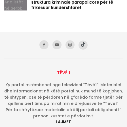
struktura kriminale parapolicore për të
frikësuar kundërshtarët
TËVË 1
Ky portal mirëmbahet nga televizioni “Tëvë1”. Materialet
dhe informacionet në këtë portal nuk mund të kopjohen,
të shtypen, ose të përdoren në çfarëdo forme tjetër për
qëllime përfitimi, pa miratimin e drejtuesve të “Tëvë1”.
Për ta shfrytëzuar materialin e këtij portali obligoheni t’i
pranoni kushtet e përdorimit.
LAJMET