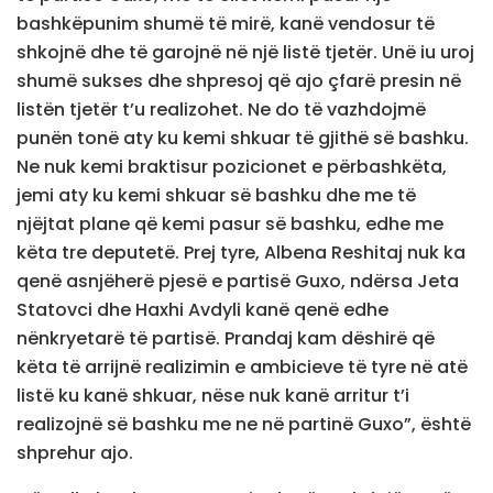
bashkëpunim shumë të mirë, kanë vendosur të
shkojnë dhe të garojnë në një listë tjetër. Unë iu uroj
shumë sukses dhe shpresoj që ajo çfarë presin në
listën tjetër t’u realizohet. Ne do të vazhdojmë
punën tonë aty ku kemi shkuar të gjithë së bashku.
Ne nuk kemi braktisur pozicionet e përbashkëta,
jemi aty ku kemi shkuar së bashku dhe me të
njëjtat plane që kemi pasur së bashku, edhe me
këta tre deputetë. Prej tyre, Albena Reshitaj nuk ka
qenë asnjëherë pjesë e partisë Guxo, ndërsa Jeta
Statovci dhe Haxhi Avdyli kanë qenë edhe
nënkryetarë të partisë. Prandaj kam dëshirë që
këta të arrijnë realizimin e ambicieve të tyre në atë
listë ku kanë shkuar, nëse nuk kanë arritur t’i
realizojnë së bashku me ne në partinë Guxo”, është
shprehur ajo.