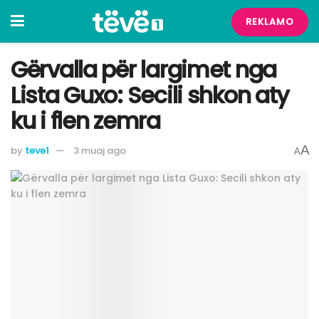
REKLAMO
Gërvalla për largimet nga
Lista Guxo: Secili shkon aty
ku i flen zemra
A
by
teve1
3 muaj ago
A