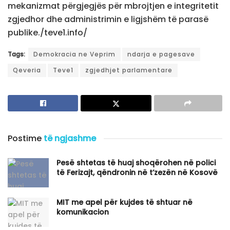
mekanizmat përgjegjës për mbrojtjen e integritetit
zgjedhor dhe administrimin e ligjshëm të parasë
publike./teve1.info/
Tags:
Demokracia ne Veprim
ndarja e pagesave
Qeveria
Teve1
zgjedhjet parlamentare
Postime
të ngjashme
Pesë shtetas të huaj shoqërohen në polici
të Ferizajt, qëndronin në t’zezën në Kosovë
MIT me apel për kujdes të shtuar në
komunikacion