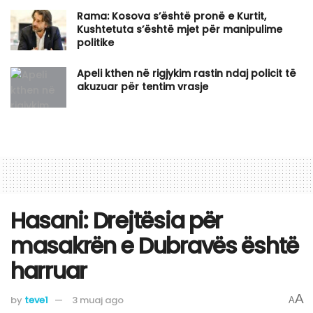
Rama: Kosova s’është pronë e Kurtit,
Kushtetuta s’është mjet për manipulime
politike
Apeli kthen në rigjykim rastin ndaj policit të
akuzuar për tentim vrasje
Hasani: Drejtësia për
masakrën e Dubravës është
harruar
A
by
teve1
3 muaj ago
A