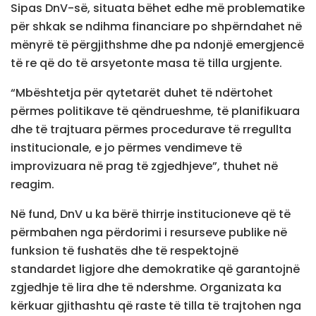
Sipas DnV-së, situata bëhet edhe më problematike
për shkak se ndihma financiare po shpërndahet në
mënyrë të përgjithshme dhe pa ndonjë emergjencë
të re që do të arsyetonte masa të tilla urgjente.
“Mbështetja për qytetarët duhet të ndërtohet
përmes politikave të qëndrueshme, të planifikuara
dhe të trajtuara përmes procedurave të rregullta
institucionale, e jo përmes vendimeve të
improvizuara në prag të zgjedhjeve”, thuhet në
reagim.
Në fund, DnV u ka bërë thirrje institucioneve që të
përmbahen nga përdorimi i resurseve publike në
funksion të fushatës dhe të respektojnë
standardet ligjore dhe demokratike që garantojnë
zgjedhje të lira dhe të ndershme. Organizata ka
kërkuar gjithashtu që raste të tilla të trajtohen nga