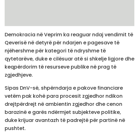
Demokracia në Veprim ka reaguar ndaj vendimit të
Qeverisë në detyrë për ndarjen e pagesave të
njëhershme për kategori të ndryshme të
qytetarëve, duke e cilësuar atë si shkelje ligjore dhe
keqpërdorim të resurseve publike në prag të
zgjedhjeve.
Sipas DnV-së, shpërndarja e pakove financiare
vetëm pak kohë para procesit zgjedhor ndikon
drejtpërdrejt në ambientin zgjedhor dhe cenon
barazinë e garës ndërmjet subjekteve politike,
duke krijuar avantazh të padrejtë për partinë në
pushtet.