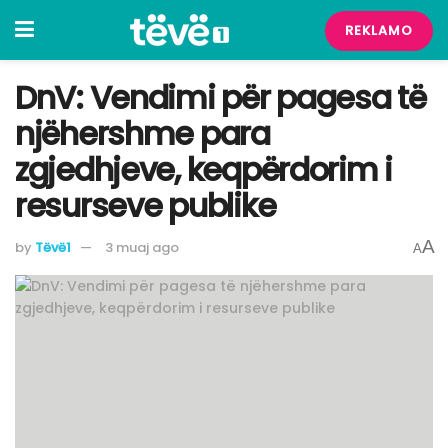
REKLAMO
DnV: Vendimi për pagesa të
njëhershme para
zgjedhjeve, keqpërdorim i
resurseve publike
A
by
Tëvë1
3 muaj ago
A