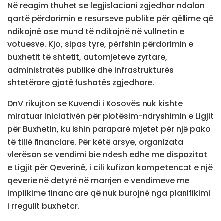
Në reagim thuhet se legjislacioni zgjedhor ndalon
qartë përdorimin e resurseve publike për qëllime që
ndikojnë ose mund të ndikojnë në vullnetin e
votuesve. Kjo, sipas tyre, përfshin përdorimin e
buxhetit të shtetit, automjeteve zyrtare,
administratës publike dhe infrastrukturës
shtetërore gjatë fushatës zgjedhore.
DnV rikujton se Kuvendi i Kosovës nuk kishte
miratuar iniciativën për plotësim-ndryshimin e Ligjit
për Buxhetin, ku ishin paraparë mjetet për një pako
të tillë financiare. Për këtë arsye, organizata
vlerëson se vendimi bie ndesh edhe me dispozitat
e Ligjit për Qeverinë, i cili kufizon kompetencat e një
qeverie në detyrë në marrjen e vendimeve me
implikime financiare që nuk burojnë nga planifikimi
i rregullt buxhetor.