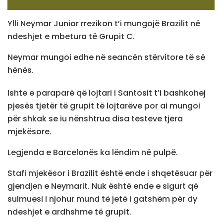
Ylli Neymar Junior rrezikon t’i mungojë Brazilit në
ndeshjet e mbetura të Grupit C.
Neymar mungoi edhe në seancën stërvitore të së
hënës.
Ishte e paraparë që lojtari i Santosit t’i bashkohej
pjesës tjetër të grupit të lojtarëve por ai mungoi
për shkak se iu nënshtrua disa testeve tjera
mjekësore.
Legjenda e Barcelonës ka lëndim në pulpë.
Stafi mjekësor i Brazilit është ende i shqetësuar për
gjendjen e Neymarit. Nuk është ende e sigurt që
sulmuesi i njohur mund të jetë i gatshëm për dy
ndeshjet e ardhshme të grupit.