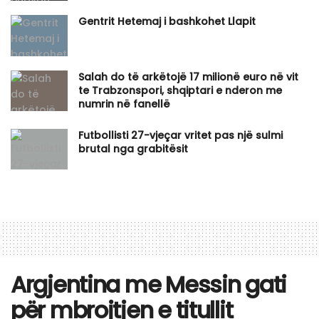
Gentrit Hetemaj i bashkohet Llapit
Salah do të arkëtojë 17 milionë euro në vit
te Trabzonspori, shqiptari e nderon me
numrin në fanellë
Futbollisti 27-vjeçar vritet pas një sulmi
brutal nga grabitësit
Argjentina me Messin gati
për mbrojtjen e titullit