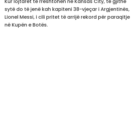
Kur lojtarët të rreshtohen në Kansas City, të gjithë
sytë do të jenë kah kapiteni 38-vjeçar i Argjentinës,
Lionel Messi, i cili pritet të arrijë rekord për paraqitje
në Kupën e Botës.
Ndeshja nis në ora 3:00 të mëngjesit të së
mërkurës.
Argjentina e drejtuar nga Lionel Scaloni, është
favorite e madhe e Grupit J, pjesë e të cilit janë
edhe Austria dhe Jordania.
Algjeria e drejtuar nga Vladimir Petkoviq, krenohet
me serinë katër ndeshje pa humbje.
Argjentina, e cila humbi për herë të fundit në
shtator 2025 ndaj Ekuadorit, është në seri prej
shtatë fitoresh.
E vetmja përballje e Argjentinës dhe Algjerisë ishte