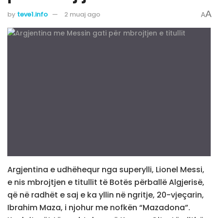
A
by
teve1.info
2 muaj ago
A
Argjentina e udhëhequr nga superylli, Lionel Messi,
e nis mbrojtjen e titullit të Botës përballë Algjerisë,
që në radhët e saj e ka yllin në ngritje, 20-vjeçarin,
Ibrahim Maza, i njohur me nofkën “Mazadona”.