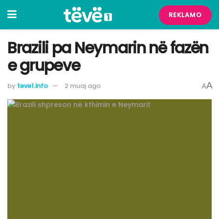
REKLAMO
Brazili pa Neymarin në fazën
e grupeve
A
by
teve1.info
2 muaj ago
A