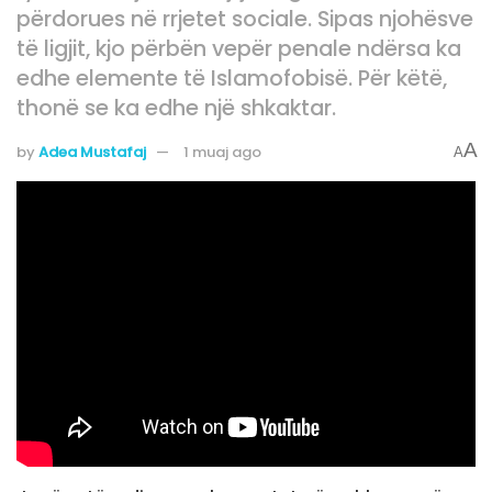
përdorues në rrjetet sociale. Sipas njohësve
të ligjit, kjo përbën vepër penale ndërsa ka
edhe elemente të Islamofobisë. Për këtë,
thonë se ka edhe një shkaktar.
A
by
Adea Mustafaj
1 muaj ago
A