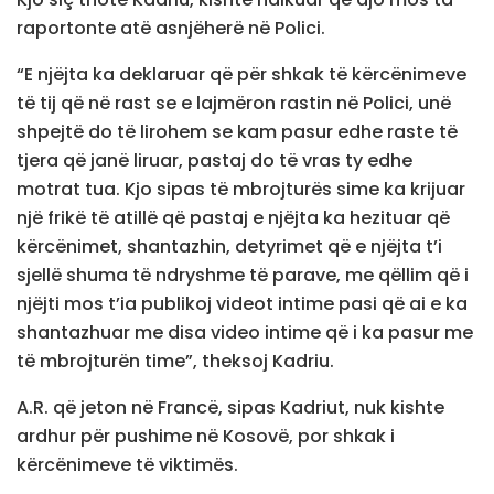
raportonte atë asnjëherë në Polici.
“E njëjta ka deklaruar që për shkak të kërcënimeve
të tij që në rast se e lajmëron rastin në Polici, unë
shpejtë do të lirohem se kam pasur edhe raste të
tjera që janë liruar, pastaj do të vras ty edhe
motrat tua. Kjo sipas të mbrojturës sime ka krijuar
një frikë të atillë që pastaj e njëjta ka hezituar që
kërcënimet, shantazhin, detyrimet që e njëjta t’i
sjellë shuma të ndryshme të parave, me qëllim që i
njëjti mos t’ia publikoj videot intime pasi që ai e ka
shantazhuar me disa video intime që i ka pasur me
të mbrojturën time”, theksoj Kadriu.
A.R. që jeton në Francë, sipas Kadriut, nuk kishte
ardhur për pushime në Kosovë, por shkak i
kërcënimeve të viktimës.