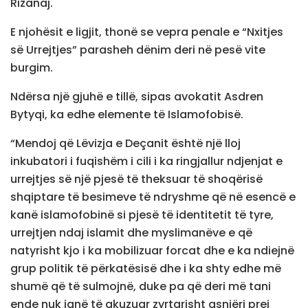
Rizanaj.
E njohësit e ligjit, thonë se vepra penale e “Nxitjes
së Urrejtjes” parasheh dënim deri në pesë vite
burgim.
Ndërsa një gjuhë e tillë, sipas avokatit Asdren
Bytyqi, ka edhe elemente të Islamofobisë.
“Mendoj që Lëvizja e Deçanit është një lloj
inkubatori i fuqishëm i cili i ka ringjallur ndjenjat e
urrejtjes së një pjesë të theksuar të shoqërisë
shqiptare të besimeve të ndryshme që në esencë e
kanë islamofobinë si pjesë të identitetit të tyre,
urrejtjen ndaj islamit dhe myslimanëve e që
natyrisht kjo i ka mobilizuar forcat dhe e ka ndiejnë
grup politik të përkatësisë dhe i ka shty edhe më
shumë që të sulmojnë, duke pa që deri më tani
ende nuk janë të akuzuar zyrtarisht asnjëri prej