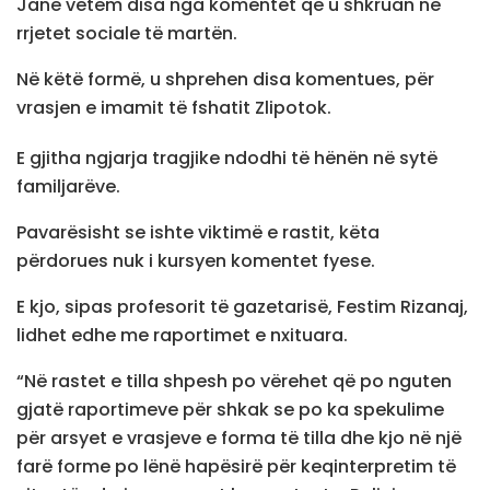
Janë vetëm disa nga komentet që u shkruan në
rrjetet sociale të martën.
Në këtë formë, u shprehen disa komentues, për
vrasjen e imamit të fshatit Zlipotok.
E gjitha ngjarja tragjike ndodhi të hënën në sytë
familjarëve.
Pavarësisht se ishte viktimë e rastit, këta
përdorues nuk i kursyen komentet fyese.
E kjo, sipas profesorit të gazetarisë, Festim Rizanaj,
lidhet edhe me raportimet e nxituara.
“Në rastet e tilla shpesh po vërehet që po nguten
gjatë raportimeve për shkak se po ka spekulime
për arsyet e vrasjeve e forma të tilla dhe kjo në një
farë forme po lënë hapësirë për keqinterpretim të