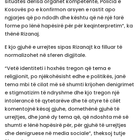
situatës derisa organet kompetente, Policia e
Kosovës po e konfirmon arsyen e rastit apo
ngjarjes që po ndodh dhe kështu që në një farë
forme po lënë hapësirë për për keqinterpretim”, ka
thënë Rizanaj.
E kjo gjuhë e urrejtes sipas Rizanajt ka filluar të
normalizohet në sferen digjitale.
“Vetë identiteti i hoxhës tregon që tema e
religjionit, po njëkohësisht edhe e politikës, janë
tema mbi të cilat më së shumti krijohen denigrimet
e stigmatizim të ndryshme dhe kjo tregon një
intolerancë të qytetarëve dhe të atyre të cilët
komentojnë kësaj gjuhe, domethënë gjuhë të
urrejtjes, dhe janë dy tema që, që ndoshta më së
shumti e lënë hapësirë për, për gjuhë të urrejtjes
dhe denigruese në media sociale”, theksoj tutje