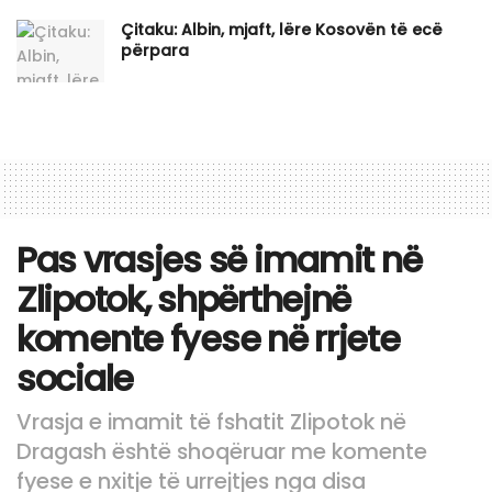
Çitaku: Albin, mjaft, lëre Kosovën të ecë
përpara
Pas vrasjes së imamit në
Zlipotok, shpërthejnë
komente fyese në rrjete
sociale
Vrasja e imamit të fshatit Zlipotok në
Dragash është shoqëruar me komente
fyese e nxitje të urrejtjes nga disa