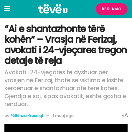
REKLAMO
“Ai e shantazhonte tërë
kohën” – Vrasja në Ferizaj,
avokati i 24-vjeçares tregon
detaje të reja
Avokati i 24-vjeçares të dyshuar për
vrasjen në Ferizaj, thotë se viktima e kishte
kërcënuar e shantazhuar atë tërë kohës.
Gjendja e saj, sipas avokatit, është goxha e
rënduar.
A
by
Fëllënza Krasniqi
1 muaj ago
A