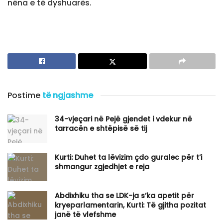
nëna e të dyshuarës.
Postime
të ngjashme
34-vjeçari në Pejë gjendet i vdekur në
tarracën e shtëpisë së tij
Kurti: Duhet ta lëvizim çdo guralec për t’i
shmangur zgjedhjet e reja
Abdixhiku tha se LDK-ja s’ka apetit për
kryeparlamentarin, Kurti: Të gjitha pozitat
janë të vlefshme