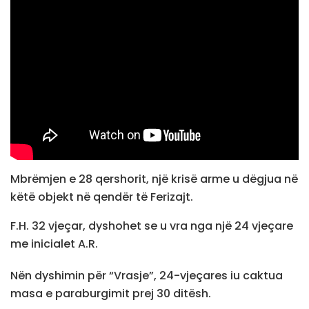
Mbrëmjen e 28 qershorit, një krisë arme u dëgjua në
këtë objekt në qendër të Ferizajt.
F.H. 32 vjeçar, dyshohet se u vra nga një 24 vjeçare
me inicialet A.R.
Nën dyshimin për “Vrasje”, 24-vjeçares iu caktua
masa e paraburgimit prej 30 ditësh.