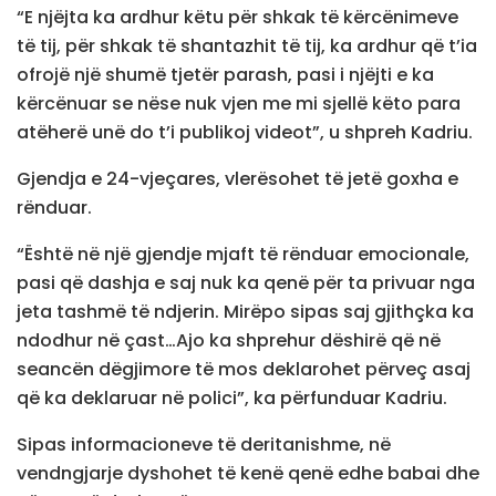
“E njëjta ka ardhur këtu për shkak të kërcënimeve
të tij, për shkak të shantazhit të tij, ka ardhur që t’ia
ofrojë një shumë tjetër parash, pasi i njëjti e ka
kërcënuar se nëse nuk vjen me mi sjellë këto para
atëherë unë do t’i publikoj videot”, u shpreh Kadriu.
Gjendja e 24-vjeçares, vlerësohet të jetë goxha e
rënduar.
“Është në një gjendje mjaft të rënduar emocionale,
pasi që dashja e saj nuk ka qenë për ta privuar nga
jeta tashmë të ndjerin. Mirëpo sipas saj gjithçka ka
ndodhur në çast…Ajo ka shprehur dëshirë që në
seancën dëgjimore të mos deklarohet përveç asaj
që ka deklaruar në polici”, ka përfunduar Kadriu.
Sipas informacioneve të deritanishme, në
vendngjarje dyshohet të kenë qenë edhe babai dhe