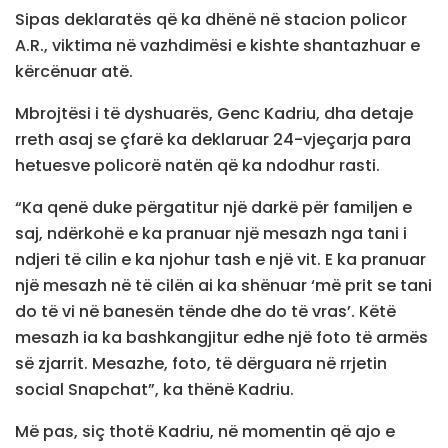
Sipas deklaratës që ka dhënë në stacion policor
A.R., viktima në vazhdimësi e kishte shantazhuar e
kërcënuar atë.
Mbrojtësi i të dyshuarës, Genc Kadriu, dha detaje
rreth asaj se çfarë ka deklaruar 24-vjeçarja para
hetuesve policorë natën që ka ndodhur rasti.
“Ka qenë duke përgatitur një darkë për familjen e
saj, ndërkohë e ka pranuar një mesazh nga tani i
ndjeri të cilin e ka njohur tash e një vit. E ka pranuar
një mesazh në të cilën ai ka shënuar ‘më prit se tani
do të vi në banesën tënde dhe do të vras’. Këtë
mesazh ia ka bashkangjitur edhe një foto të armës
së zjarrit. Mesazhe, foto, të dërguara në rrjetin
social Snapchat”, ka thënë Kadriu.
Më pas, siç thotë Kadriu, në momentin që ajo e