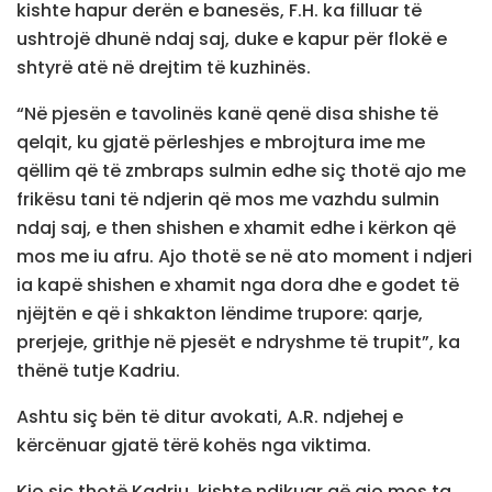
kishte hapur derën e banesës, F.H. ka filluar të
ushtrojë dhunë ndaj saj, duke e kapur për flokë e
shtyrë atë në drejtim të kuzhinës.
“Në pjesën e tavolinës kanë qenë disa shishe të
qelqit, ku gjatë përleshjes e mbrojtura ime me
qëllim që të zmbraps sulmin edhe siç thotë ajo me
frikësu tani të ndjerin që mos me vazhdu sulmin
ndaj saj, e then shishen e xhamit edhe i kërkon që
mos me iu afru. Ajo thotë se në ato moment i ndjeri
ia kapë shishen e xhamit nga dora dhe e godet të
njëjtën e që i shkakton lëndime trupore: qarje,
prerjeje, grithje në pjesët e ndryshme të trupit”, ka
thënë tutje Kadriu.
Ashtu siç bën të ditur avokati, A.R. ndjehej e
kërcënuar gjatë tërë kohës nga viktima.
Kjo siç thotë Kadriu, kishte ndikuar që ajo mos ta