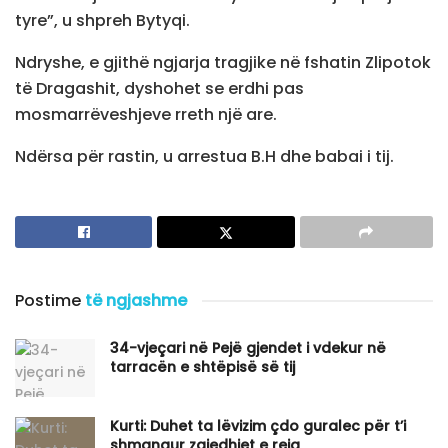
tyre”, u shpreh Bytyqi.
Ndryshe, e gjithë ngjarja tragjike në fshatin Zlipotok
të Dragashit, dyshohet se erdhi pas
mosmarrëveshjeve rreth një are.
Ndërsa për rastin, u arrestua B.H dhe babai i tij.
Postime
të ngjashme
34-vjeçari në Pejë gjendet i vdekur në
tarracën e shtëpisë së tij
Kurti: Duhet ta lëvizim çdo guralec për t’i
shmangur zgjedhjet e reja