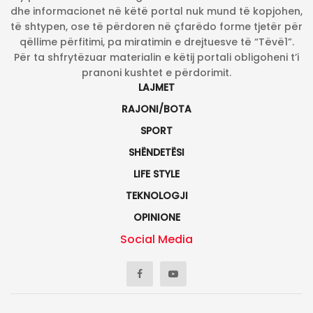
dhe informacionet në këtë portal nuk mund të kopjohen,
të shtypen, ose të përdoren në çfarëdo forme tjetër për
qëllime përfitimi, pa miratimin e drejtuesve të “Tëvë1”.
Për ta shfrytëzuar materialin e këtij portali obligoheni t’i
pranoni kushtet e përdorimit.
LAJMET
RAJONI/BOTA
SPORT
SHËNDETËSI
LIFE STYLE
TEKNOLOGJI
OPINIONE
Social Media