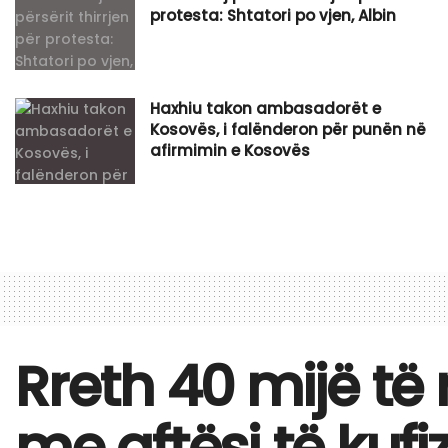
protesta: Shtatori po vjen, Albin
Haxhiu takon ambasadorët e
Kosovës, i falënderon për punën në
afirmimin e Kosovës
Rreth 40 mijë të 
me aftësi të kufi