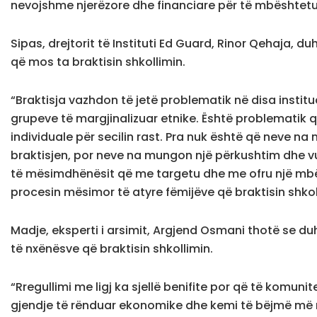
nevojshme njerëzore dhe financiare për të mbështetur
Sipas, drejtorit të Instituti Ed Guard, Rinor Qehaja, 
që mos ta braktisin shkollimin.
“Braktisja vazhdon të jetë problematik në disa instit
grupeve të margjinalizuar etnike. Është problematik 
individuale për secilin rast. Pra nuk është që neve 
braktisjen, por neve na mungon një përkushtim dhe vullne
të mësimdhënësit që me targetu dhe me ofru një mbës
procesin mësimor të atyre fëmijëve që braktisin shko
Madje, eksperti i arsimit, Argjend Osmani thotë se d
të nxënësve që braktisin shkollimin.
“Rregullimi me ligj ka sjellë benifite por që të komun
gjendje të rënduar ekonomike dhe kemi të bëjmë më nj