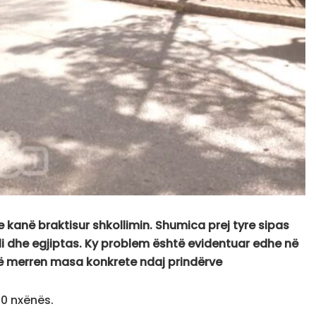
 kanë braktisur shkollimin. Shumica prej tyre sipas
ali dhe egjiptas. Ky problem është evidentuar edhe në
 të merren masa konkrete ndaj prindërve
40 nxënës.