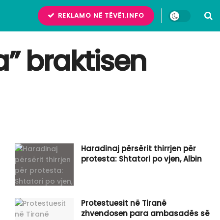
REKLAMO NË TËVË1.INFO
a” braktisen
Haradinaj përsërit thirrjen për
protesta: Shtatori po vjen, Albin
Protestuesit në Tiranë
zhvendosen para ambasadës së