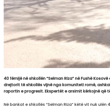
40 fëmijë në shkollën “Selman Riza” në Fushë Kosovë e
drejtorit të shkollës vijnë nga komuniteti romë, ashk
raportin e progresit. Ekspertët e arsimit kërkojnë që
Në bankat e shkollës “Selman Riza” këtë vit nuk ulën 