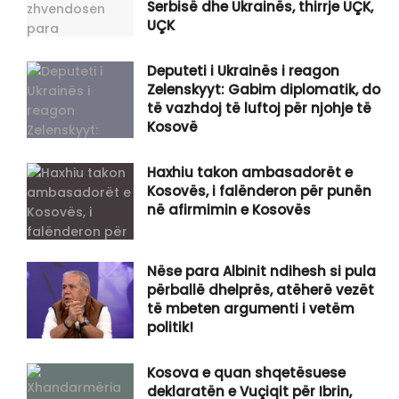
Serbisë dhe Ukrainës, thirrje UÇK,
UÇK
​Deputeti i Ukrainës i reagon
Zelenskyyt: Gabim diplomatik, do
të vazhdoj të luftoj për njohje të
Kosovë
Haxhiu takon ambasadorët e
Kosovës, i falënderon për punën
në afirmimin e Kosovës
Nëse para Albinit ndihesh si pula
përballë dhelprës, atëherë vezët
të mbeten argumenti i vetëm
politik!
Kosova e quan shqetësuese
deklaratën e Vuçiqit për Ibrin,