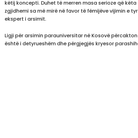
këtij koncepti. Duhet të merren masa serioze që këta
zgjidhemi sa më mirë në favor të fëmijëve vijimin e ty
ekspert i arsimit.
Ligji për arsimin parauniversitar në Kosovë përcakton q
është i detyrueshëm dhe përgjegjës kryesor parashihe