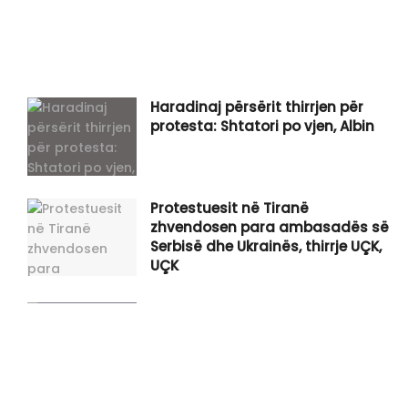
Haradinaj përsërit thirrjen për
protesta: Shtatori po vjen, Albin
Protestuesit në Tiranë
zhvendosen para ambasadës së
Serbisë dhe Ukrainës, thirrje UÇK,
UÇK
​Deputeti i Ukrainës i reagon
Zelenskyyt: Gabim diplomatik, do
të vazhdoj të luftoj për njohje të
Kosovë