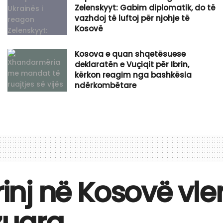
Zelenskyyt: Gabim diplomatik, do të
vazhdoj të luftoj për njohje të
Kosovë
Kosova e quan shqetësuese
deklaratën e Vuçiqit për Ibrin,
kërkon reagim nga bashkësia
ndërkombëtare
rinj në Kosovë vle
zuara.