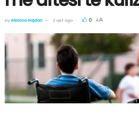
0
A
by
Albiona Hajdari
2 vjet ago
A