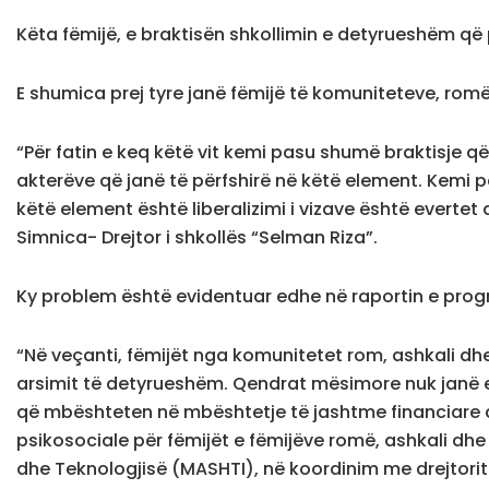
Këta fëmijë, e braktisën shkollimin e detyrueshëm që 
E shumica prej tyre janë fëmijë të komuniteteve, romë
“Për fatin e keq këtë vit kemi pasu shumë braktisje 
akterëve që janë të përfshirë në këtë element. Kemi 
këtë element është liberalizimi i vizave është everte
Simnica- Drejtor i shkollës “Selman Riza”.
Ky problem është evidentuar edhe në raportin e progr
“Në veçanti, fëmijët nga komunitetet rom, ashkali dhe 
arsimit të detyrueshëm. Qendrat mësimore nuk janë en
që mbështeten në mbështetje të jashtme financiare 
psikosociale për fëmijët e fëmijëve romë, ashkali dhe 
dhe Teknologjisë (MASHTI), në koordinim me drejtorit