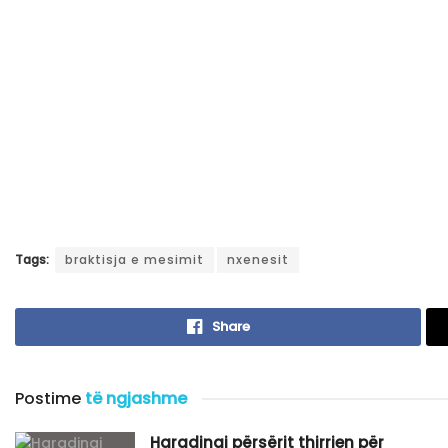
Tags:
braktisja e mesimit
nxenesit
Share
Postime
të ngjashme
Haradinaj përsërit thirrjen për