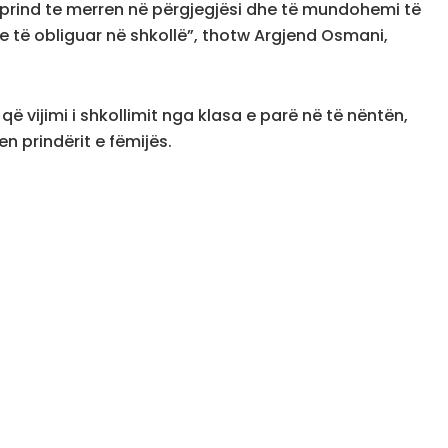
 prind te merren në përgjegjësi dhe të mundohemi të
re të obliguar në shkollë”, thotw Argjend Osmani,
ë vijimi i shkollimit nga klasa e parë në të nëntën,
n prindërit e fëmijës.