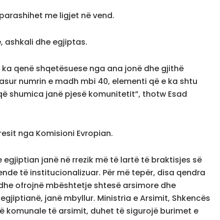
parashihet me ligjet në vend.
, ashkali dhe egjiptas.
që ka qenë shqetësuese nga ana jonë dhe gjithë
pasur numrin e madh mbi 40, elementi që e ka shtu
t që shumica janë pjesë komunitetit”, thotw Esad
esit nga Komisioni Evropian.
egjiptian janë në rrezik më të lartë të braktisjes së
de të institucionalizuar. Për më tepër, disa qendra
dhe ofrojnë mbështetje shtesë arsimore dhe
egjiptianë, janë mbyllur. Ministria e Arsimit, Shkencës
ë komunale të arsimit, duhet të sigurojë burimet e