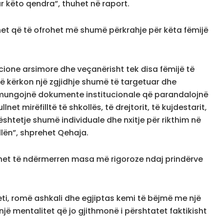
 këto qendra”, thuhet në raport.
duhet që të ofrohet më shumë përkrahje për këta fëmijë
ucione arsimore dhe veçanërisht tek disa fëmijë të
që kërkon një zgjidhje shumë të targetuar dhe
na mungojnë dokumente institucionale që parandalojnë
t mirëfilltë të shkollës, të drejtorit, të kujdestarit,
htetje shumë individuale dhe nxitje për rikthim në
llën”, shprehet Qehaja.
uhet të ndërmerren masa më rigoroze ndaj prindërve
iteti, romë ashkali dhe egjiptas kemi të bëjmë me një
ë mentalitet që jo gjithmonë i përshtatet faktikisht