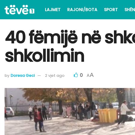
LAJMET
RAJONI/BOTA
SPORT
SHËN
40 fëmijë në shk
shkollimin
0
A
by
Doresa Geci
2 vjet ago
A