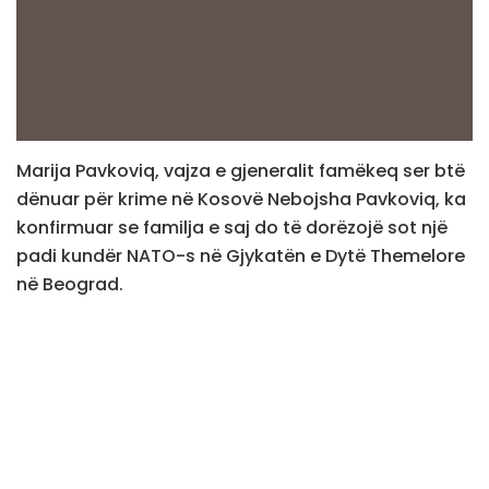
Marija Pavkoviq, vajza e gjeneralit famëkeq ser btë
dënuar për krime në Kosovë Nebojsha Pavkoviq, ka
konfirmuar se familja e saj do të dorëzojë sot një
padi kundër NATO-s në Gjykatën e Dytë Themelore
në Beograd.
Padia siç ka thënë ajo, do të jetë për vdekjen e
babait të saj, të cilën e lidh me pasojat e
ekspozimit ndaj uraniumit të varfëruar të përdorur
gjatë bombardimeve të NATO-s kundër RF të
Jugosllavisë në vitin 1999.