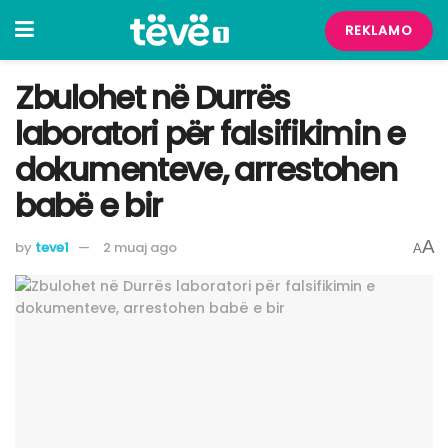
REKLAMO
Zbulohet në Durrës
laboratori për falsifikimin e
dokumenteve, arrestohen
babë e bir
A
by
teve1
2 muaj ago
A