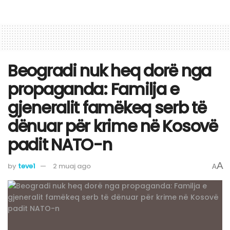
Beogradi nuk heq dorë nga
propaganda: Familja e
gjeneralit famëkeq serb të
dënuar për krime në Kosovë
padit NATO-n
A
by
teve1
2 muaj ago
A