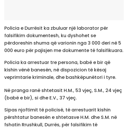
Policia e Durrësit ka zbuluar një laborator për
falsifikim dokumentesh, ku dyshohet se
përdoreshin shuma që varionin nga 3 000 deri në 5
000 euro për pajisjen me dokumente të falsifikuara.
Policia ka arrestuar tre persona, babë e bir që
kishin vënë banesën, në dispozicion të kësaj
veprimtarie kriminale, dhe bashkëpunëtori i tyre.
Në pranga ranë shtetasit H.M., 53 vjeç, S.M., 24 vjeç
(babë e bir), si dhe E.V., 37 vjeç.
Sipas njoftimit të policisë, të arrestuarit kishin
përshtatur banesën e shtetasve H.M. dhe S.M. në
fshatin Rrushkull, Durrës, për falsifikim të