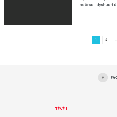
ndërsa i dyshuari ë
1
2
FA
TËVË 1