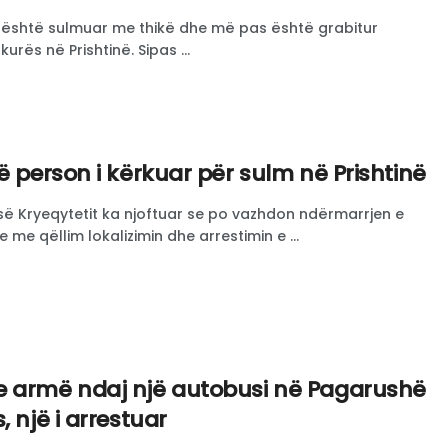
j është sulmuar me thikë dhe më pas është grabitur
rës në Prishtinë. Sipas ...
ë person i kërkuar për sulm në Prishtinë
ë së Kryeqytetit ka njoftuar se po vazhdon ndërmarrjen e
me qëllim lokalizimin dhe arrestimin e ...
 armë ndaj një autobusi në Pagarushë
, një i arrestuar