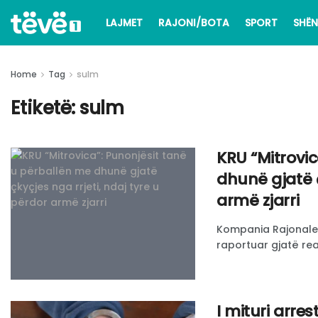
LAJMET
RAJONI/BOTA
SPORT
SHËN
Home
Tag
sulm
Etiketë:
sulm
KRU “Mitrovic
dhunë gjatë ç
armë zjarri
Kompania Rajonale e
raportuar gjatë real
I mituri arre