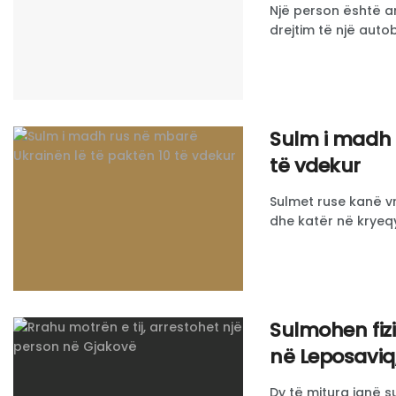
Një person është a
drejtim të një autob
Sulm i madh 
të vdekur
Sulmet ruse kanë v
dhe katër në kryeqyt
Sulmohen fizi
në Leposaviq,
Dy të mitura janë s