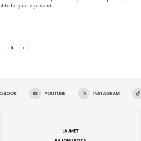
shtë larguar nga vendi ...
…
8
CEBOOK
YOUTUBE
INSTAGRAM
LAJMET
RAJONI/BOTA