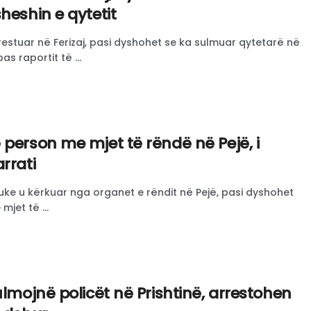
heshin e qytetit
rrestuar në Ferizaj, pasi dyshohet se ka sulmuar qytetarë në
as raportit të ...
person me mjet të rëndë në Pejë, i
rrati
uke u kërkuar nga organet e rëndit në Pejë, pasi dyshohet
jet të ...
sulmojnë policët në Prishtinë, arrestohen