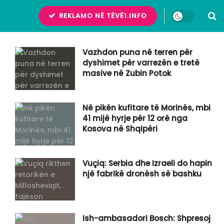
REKLAMO NË TËVË1.INFO
Vazhdon puna në terren për
dyshimet për varrezën e tretë
masive në Zubin Potok
Në pikën kufitare të Morinës, mbi
41 mijë hyrje për 12 orë nga
Kosova në Shqipëri
Vuçiq: Serbia dhe Izraeli do hapin
një fabrikë dronësh së bashku
Ish-ambasadori Bosch: Shpresoj