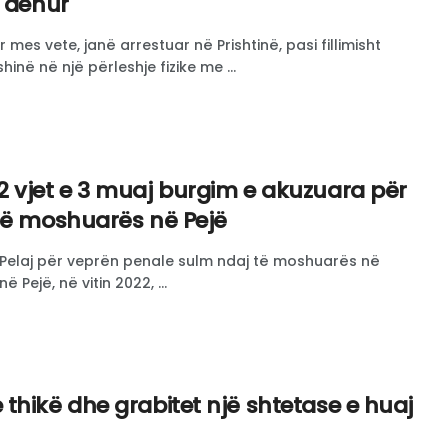
ë dehur
 mes vete, janë arrestuar në Prishtinë, pasi fillimisht
inë në një përleshje fizike me ...
 vjet e 3 muaj burgim e akuzuara për
të moshuarës në Pejë
Pelaj për veprën penale sulm ndaj të moshuarës në
ë Pejë, në vitin 2022, ...
thikë dhe grabitet një shtetase e huaj