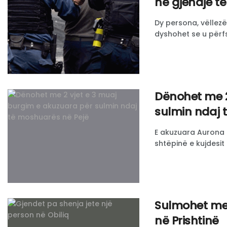
në gjendje t
Dy persona, vëllezër
dyshohet se u përfsh
Dënohet me 2
sulmin ndaj 
E akuzuara Aurona 
shtëpinë e kujdesit n
Sulmohet me 
në Prishtinë