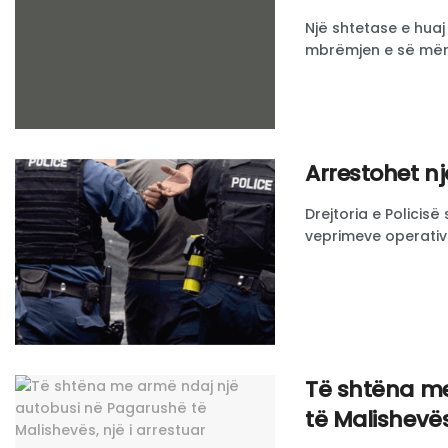
Një shtetase e hua
mbrëmjen e së mërku
Arrestohet nj
Drejtoria e Policis
veprimeve operative 
Të shtëna me
të Malishevës