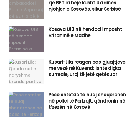
që BE t’ia bëjë kusht Ukrainës
njohjen e Kosovës, sikur Serbisë
Kosova U18 në hendboll mposht
Britaninë e Madhe
Kusari-Lila reagon pas gjuajtjeve
me vezë në Kuvend: Ishte diçka
surreale, uroj të jetë qetësuar
Pesë shtetas të huaj shoqërohen
në polici të Ferizajt, qëndronin në
t’zezën në Kosovë