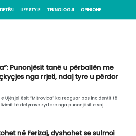
DETËSI
LIFE STYLE
TEKNOLOGJI
OPINIONE
a”: Punonjësit tanë u përballën me
kyçjes nga rrjeti, ndaj tyre u përdor
 Ujësjellësit “Mitrovica” ka reaguar pas incidentit të
izimit të detyrave zyrtare nga punonjësit e saj ...
stohet në Ferizaj, dyshohet se sulmoi