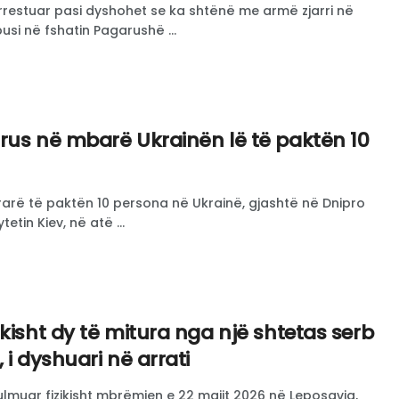
rrestuar pasi dyshohet se ka shtënë me armë zjarri në
usi në fshatin Pagarushë ...
rus në mbarë Ukrainën lë të paktën 10
rarë të paktën 10 persona në Ukrainë, gjashtë në Dnipro
etin Kiev, në atë ...
kisht dy të mitura nga një shtetas serb
 i dyshuari në arrati
ulmuar fizikisht mbrëmjen e 22 majit 2026 në Leposaviq,