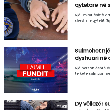
qytetarë në s
Një i mitur është a
sheshin e qytetit. Sip
Sulmohet një 
dyshuari në a
Një person është d
të ketë sulmuar me m
​Dy vëllezër 