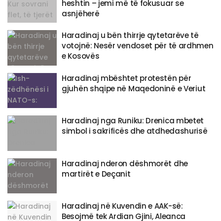
heshtin – jemi më të fokusuar se
asnjëherë
Haradinaj u bën thirrje qytetarëve të
votojnë: Nesër vendoset për të ardhmen
e Kosovës
Haradinaj mbështet protestën për
gjuhën shqipe në Maqedoninë e Veriut
Haradinaj nga Runiku: Drenica mbetet
simbol i sakrificës dhe atdhedashurisë
Haradinaj nderon dëshmorët dhe
martirët e Deçanit
Haradinaj në Kuvendin e AAK-së:
Besojmë tek Ardian Gjini, Aleanca