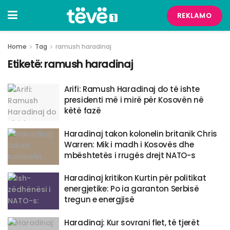
REKLAMO
Home
Tag
ramush haradinaj
Etiketë:
ramush haradinaj
Arifi: Ramush Haradinaj do të ishte
presidenti më i mirë për Kosovën në
këtë fazë
Haradinaj takon kolonelin britanik Chris
Warren: Mik i madh i Kosovës dhe
mbështetës i rrugës drejt NATO-s
Haradinaj kritikon Kurtin për politikat
energjetike: Po ia garanton Serbisë
tregun e energjisë
Haradinaj: Kur sovrani flet, të tjerët