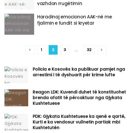
vazhdon rrugëtimin
​Haradinaj emocionon AAK-në me
fjalimin e fundit si kryetar
1
2
3
…
32
Policia e Kosovës ka publikuar pamjet nga
arrestimi i të dyshuarit për krime lufte
Reagon LDK: Kuvendi duhet të konstituohet
brenda afatit të përcaktuar nga Gjykata
Kushtetuese
PDK: Gjykata Kushtetuese ka qenë e qartë,
Kurti e ka vendosur vullnetin partiak mbi
Kushtetutën