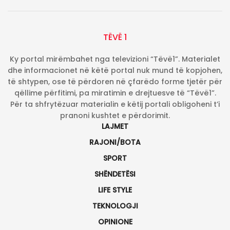
TËVË 1
Ky portal mirëmbahet nga televizioni “Tëvë1”. Materialet
dhe informacionet në këtë portal nuk mund të kopjohen,
të shtypen, ose të përdoren në çfarëdo forme tjetër për
qëllime përfitimi, pa miratimin e drejtuesve të “Tëvë1”.
Për ta shfrytëzuar materialin e këtij portali obligoheni t’i
pranoni kushtet e përdorimit.
LAJMET
RAJONI/BOTA
SPORT
SHËNDETËSI
LIFE STYLE
TEKNOLOGJI
OPINIONE