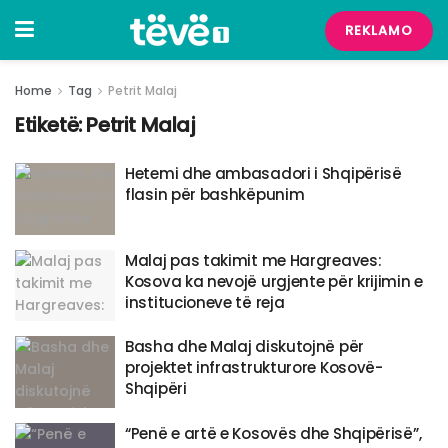
REKLAMO
Home
Tag
Petrit Malaj
Etiketë:
Petrit Malaj
Hetemi dhe ambasadori i Shqipërisë
flasin për bashkëpunim
Malaj pas takimit me Hargreaves:
Kosova ka nevojë urgjente për krijimin e
institucioneve të reja
Basha dhe Malaj diskutojnë për
projektet infrastrukturore Kosovë-
Shqipëri
“Penë e artë e Kosovës dhe Shqipërisë”,