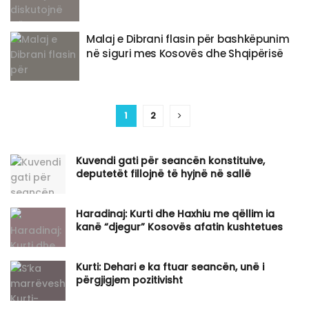
Malaj e Dibrani flasin për bashkëpunim
në siguri mes Kosovës dhe Shqipërisë
1
2
Kuvendi gati për seancën konstituive,
deputetët fillojnë të hyjnë në sallë
​Haradinaj: Kurti dhe Haxhiu me qëllim ia
kanë “djegur” Kosovës afatin kushtetues
Kurti: Dehari e ka ftuar seancën, unë i
përgjigjem pozitivisht