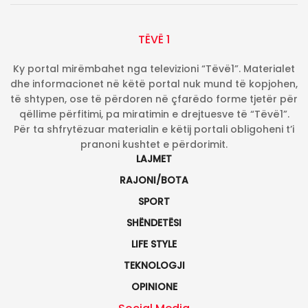
TËVË 1
Ky portal mirëmbahet nga televizioni “Tëvë1”. Materialet
dhe informacionet në këtë portal nuk mund të kopjohen,
të shtypen, ose të përdoren në çfarëdo forme tjetër për
qëllime përfitimi, pa miratimin e drejtuesve të “Tëvë1”.
Për ta shfrytëzuar materialin e këtij portali obligoheni t’i
pranoni kushtet e përdorimit.
LAJMET
RAJONI/BOTA
SPORT
SHËNDETËSI
LIFE STYLE
TEKNOLOGJI
OPINIONE