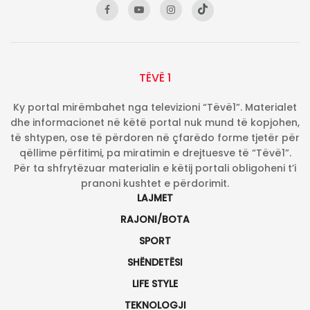
TËVË 1
Ky portal mirëmbahet nga televizioni “Tëvë1”. Materialet
dhe informacionet në këtë portal nuk mund të kopjohen,
të shtypen, ose të përdoren në çfarëdo forme tjetër për
qëllime përfitimi, pa miratimin e drejtuesve të “Tëvë1”.
Për ta shfrytëzuar materialin e këtij portali obligoheni t’i
pranoni kushtet e përdorimit.
LAJMET
RAJONI/BOTA
SPORT
SHËNDETËSI
LIFE STYLE
TEKNOLOGJI