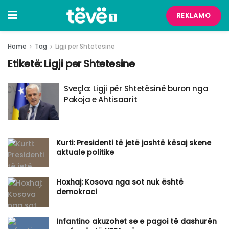
REKLAMO
Home
Tag
Ligji per Shtetesine
Etiketë:
Ligji per Shtetesine
Sveçla: Ligji për Shtetësinë buron nga
Pakoja e Ahtisaarit
Kurti: Presidenti të jetë jashtë kësaj skene
aktuale politike
Hoxhaj: Kosova nga sot nuk është
demokraci
Infantino akuzohet se e pagoi të dashurën