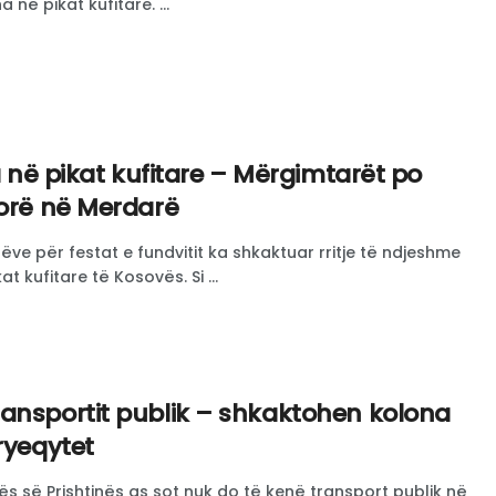
në pikat kufitare. ...
ta në pikat kufitare – Mërgimtarët po
 orë në Merdarë
ve për festat e fundvitit ka shkaktuar rritje të ndjeshme
at kufitare të Kosovës. Si ...
ansportit publik – shkaktohen kolona
ryeqytet
s së Prishtinës as sot nuk do të kenë transport publik në