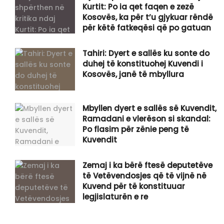
Kurtit: Po ia qet faqen e zezë
Kosovës, ka për t’u gjykuar rëndë
për këtë fatkeqësi që po gatuan
Tahiri: Dyert e sallës ku sonte do
duhej të konstituohej Kuvendi i
Kosovës, janë të mbyllura
Mbyllen dyert e sallës së Kuvendit,
Ramadani e vlerëson si skandal:
Po flasim për zënie peng të
Kuvendit
Zemaj i ka bërë ftesë deputetëve
të Vetëvendosjes që të vijnë në
Kuvend për të konstituuar
legjislaturën e re