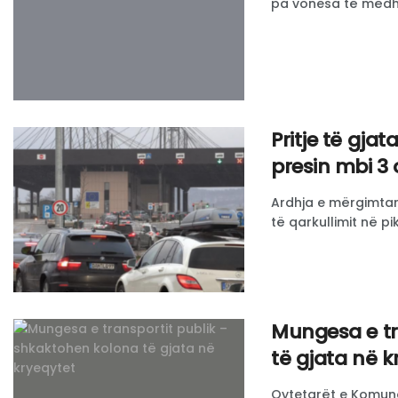
pa vonesa të mëdha 
Pritje të gja
presin mbi 3
Ardhja e mërgimtarë
të qarkullimit në pik
Mungesa e tr
të gjata në k
Qytetarët e Komunë