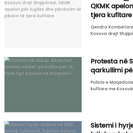
QKMK apelon 
tjera kufitare
Qendra Kombëtare p
Kosova drejt Shqipër
Protesta në S
qarkullimi p
Policia e Maqedonis
kufitare me Kosovën,
Sistemi i hyr