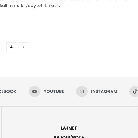
llim në kryeqytet. Linjat ...
…
4
CEBOOK
YOUTUBE
INSTAGRAM
LAJMET
RAJONI/BOTA