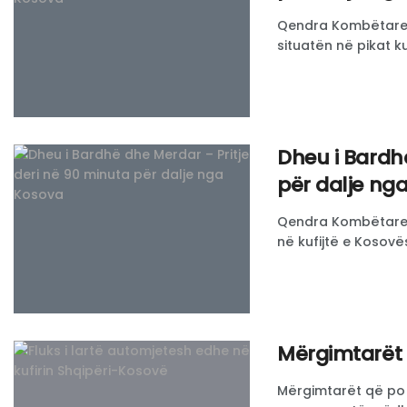
Qendra Kombëtare p
situatën në pikat ku
Dheu i Bardhë
për dalje ng
Qendra Kombëtare p
në kufijtë e Kosovës.
Mërgimtarët 
Mërgimtarët që po 