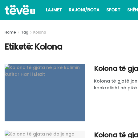
LAJMET
RAJONI/BOTA
SPORT
SHËN
Home
Tag
Kolona
Etiketë:
Kolona
​Kolona të gja
Kolona të gjatë jan
konkretisht në pikë 
Kolona të gja