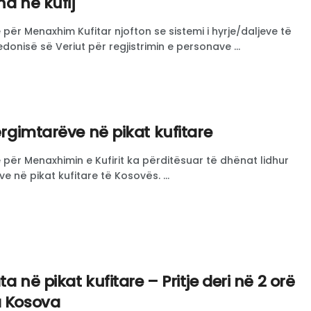
na në kufij
r Menaxhim Kufitar njofton se sistemi i hyrje/daljeve të
onisë së Veriut për regjistrimin e personave ...
mërgimtarëve në pikat kufitare
ër Menaxhimin e Kufirit ka përditësuar të dhënat lidhur
ve në pikat kufitare të Kosovës. ...
a në pikat kufitare – Pritje deri në 2 orë
a Kosova