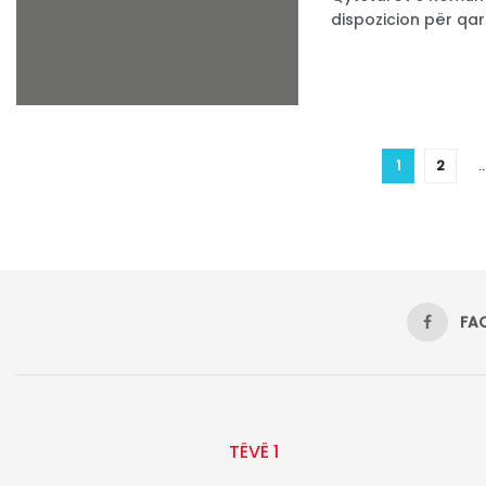
dispozicion për qarku
1
2
FA
TËVË 1