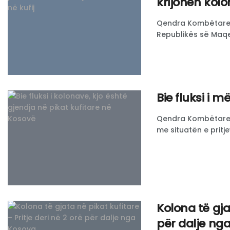
krijohen kolo
Qendra Kombëtare pë
Republikës së Maqed
Bie fluksi i 
Qendra Kombëtare p
me situatën e pritje
Kolona të gjat
për dalje ng