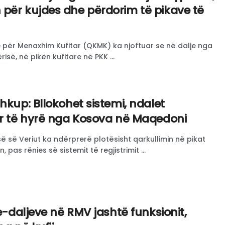
për kujdes dhe përdorim të pikave të
ër Menaxhim Kufitar (QKMK) ka njoftuar se në dalje nga
isë, në pikën kufitare në PKK ...
hkup: Bllokohet sistemi, ndalet
ër të hyrë nga Kosova në Maqedoni
ë së Veriut ka ndërprerë plotësisht qarkullimin në pikat
 pas rënies së sistemit të regjistrimit ...
je-daljeve në RMV jashtë funksionit,