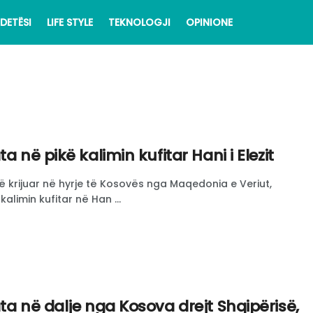
DETËSI
LIFE STYLE
TEKNOLOGJI
OPINIONE
ta në pikë kalimin kufitar Hani i Elezit
ë krijuar në hyrje të Kosovës nga Maqedonia e Veriut,
kalimin kufitar në Han ...
ta në dalje nga Kosova drejt Shqipërisë,