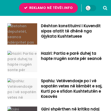
REKLAMO NË TËVË1.INFO
Dështon konstituimi i Kuvendit
sipas afatit të dhënë nga
Gjykata Kushtetuese
Haziri: Partia e parë duhej ta
hapte rrugën sonte për seancë
Spahiu: Vetëvendosje po i vë
sopatën vetes në këmbët e saj,
Kurti po e sfidon Kushtetutën e
Kosovës
Gjini shpërthen në kritika ndaj