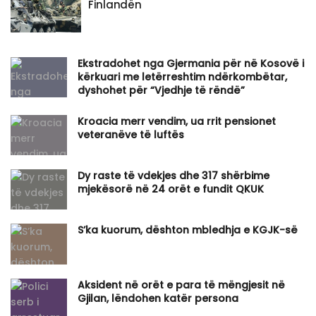
Finlandën
Ekstradohet nga Gjermania për në Kosovë i
kërkuari me letërreshtim ndërkombëtar,
dyshohet për “Vjedhje të rëndë”
Kroacia merr vendim, ua rrit pensionet
veteranëve të luftës
Dy raste të vdekjes dhe 317 shërbime
mjekësorë në 24 orët e fundit QKUK
S’ka kuorum, dështon mbledhja e KGJK-së
Aksident në orët e para të mëngjesit në
Gjilan, lëndohen katër persona