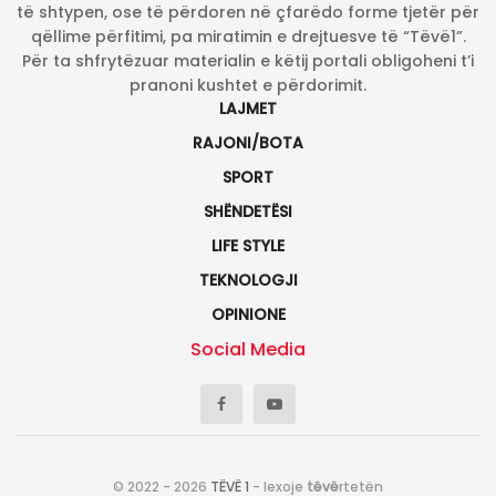
të shtypen, ose të përdoren në çfarëdo forme tjetër për
qëllime përfitimi, pa miratimin e drejtuesve të “Tëvë1”.
Për ta shfrytëzuar materialin e këtij portali obligoheni t’i
pranoni kushtet e përdorimit.
LAJMET
RAJONI/BOTA
SPORT
SHËNDETËSI
LIFE STYLE
TEKNOLOGJI
OPINIONE
Social Media
© 2022 - 2026
TËVË 1
- lexoje
tëvë
rtetën