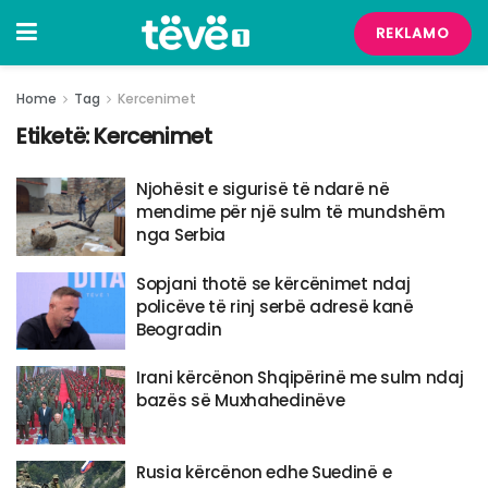
REKLAMO
Home
Tag
Kercenimet
Etiketë:
Kercenimet
Njohësit e sigurisë të ndarë në
mendime për një sulm të mundshëm
nga Serbia
Sopjani thotë se kërcënimet ndaj
policëve të rinj serbë adresë kanë
Beogradin
Irani kërcënon Shqipërinë me sulm ndaj
bazës së Muxhahedinëve
Rusia kërcënon edhe Suedinë e